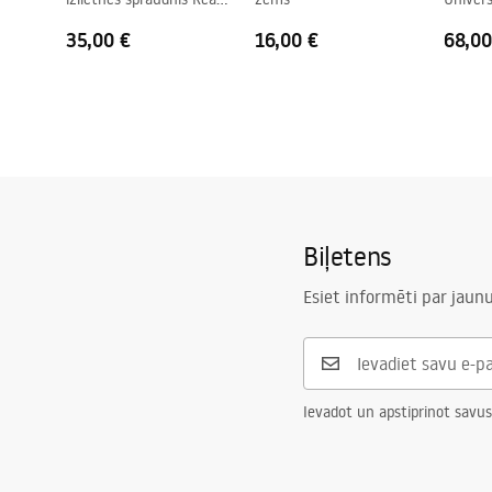
Brushed Nickel INOX
35,00 €
16,00 €
68,00
Biļetens
Esiet informēti par jau
Ievadot un apstiprinot savus