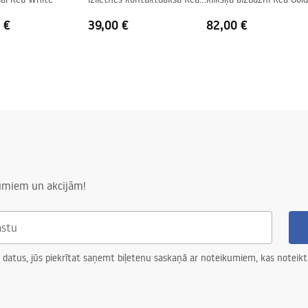
Gold Brushed
Brushed
 €
39,00 €
82,00 €
numiem un akcijām!
 datus, jūs piekrītat saņemt biļetenu saskaņā ar noteikumiem, kas noteikt