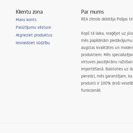
Klientu zona
Par mums
REA zīmols debitēja Polijas t
Mans konts
Pasūtījumu vēsture
Kopš tā laika, reaģējot uz jū
Atgrieziet produktus
mēs papildinām piedāvājumu 
Iesniedziet sūdzību
augstas kvalitātes un mode
produktiem. Mēs specializēj
virtuves jaucējkrānu ražoša
importēšanā. Balstoties uz 
pieredzi, mēs garantējam, ka
produkti ir 100% droši veselīb
funkcionāli.