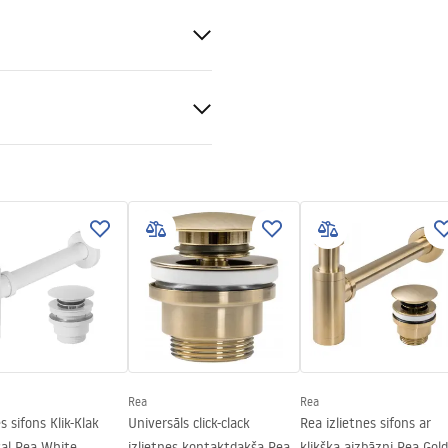
sas
tone (kompozītmateriāls)
ns imitācija
tijas noteikumi
nty_Terms_and_Conditions_
_-_5.pdf
Rea
Rea
s sifons Klik-Klak
Universāls click-clack
Rea izlietnes sifons ar
sal Rea White
izlietnes kontaktdakša Rea
klikšķa aizbāzni Rea Gold