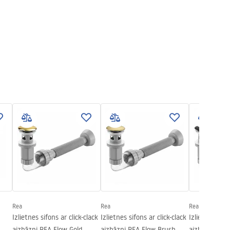
Rea
Rea
Rea
Izlietnes sifons ar click-clack
Izlietnes sifons ar click-clack
Izlietnes sifo
aizbāzni REA Flow Gold
aizbāzni REA Flow Brush
aizbāzni REA