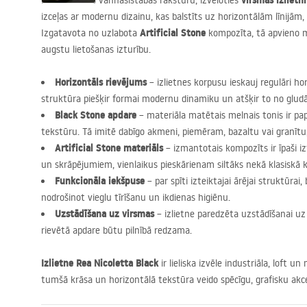
virsmas izlietn
Izceliet savas vannasistabas raksturu, izvēloties
izceļas ar modernu dizainu, kas balstīts uz horizontālām līnijām, 
Artificial Stone
Izgatavota no uzlabota
kompozīta, tā apvieno m
augstu lietošanas izturību.
Horizontāls rievējums
– izlietnes korpusu ieskauj regulāri hor
struktūra piešķir formai modernu dinamiku un atšķir to no glud
Black Stone apdare
– materiāla matētais melnais tonis ir pa
tekstūru. Tā imitē dabīgo akmeni, piemēram, bazaltu vai granītu,
Artificial Stone materiāls
– izmantotais kompozīts ir īpaši 
un skrāpējumiem, vienlaikus pieskārienam siltāks nekā klasiskā 
Funkcionāla iekšpuse
– par spīti izteiktajai ārējai struktūrai,
nodrošinot vieglu tīrīšanu un ikdienas higiēnu.
Uzstādīšana uz virsmas
– izlietne paredzēta uzstādīšanai uz 
rievētā apdare būtu pilnībā redzama.
Izlietne Rea Nicoletta Black
ir lieliska izvēle industriāla, loft 
tumšā krāsa un horizontālā tekstūra veido spēcīgu, grafisku a