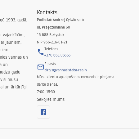
Kontakts
irgū 1993. gadā.
Podlasiak Andrzej Cylwik sp. k.
ul. Przędzalniana 60
su vajadzībām,
15-688 Białystok
ar jauniem,
NIP 966-216-01-21
Telefons
rniem
+370 661 05655
amies vannas un
E-pasts
nā un
birojs@vannasistaba-rea.lv
daudzu gadu
Mūsu klientu apkalpošanas komanda ir pieejama
 visi mūsu
darba dienās:
ai un ārkārtīgi
7:00–15:30
Sekojiet mums