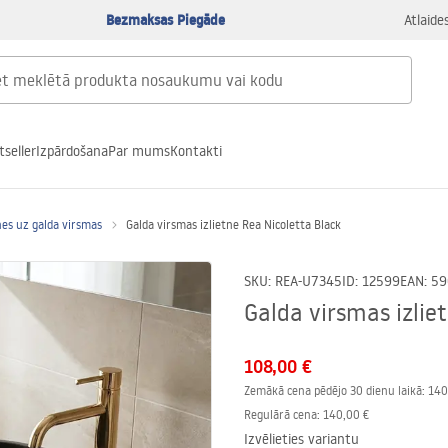
Bezmaksas Piegāde
Atlaide
tseller
Izpārdošana
Par mums
Kontakti
nes uz galda virsmas
Galda virsmas izlietne Rea Nicoletta Black
SKU
:
REA-U7345
ID
:
12599
EAN
:
59
Galda virsmas izlie
108,00 €
Zemākā cena pēdējo 30 dienu laikā:
140
Regulārā cena
:
140,00 €
Izvēlieties variantu