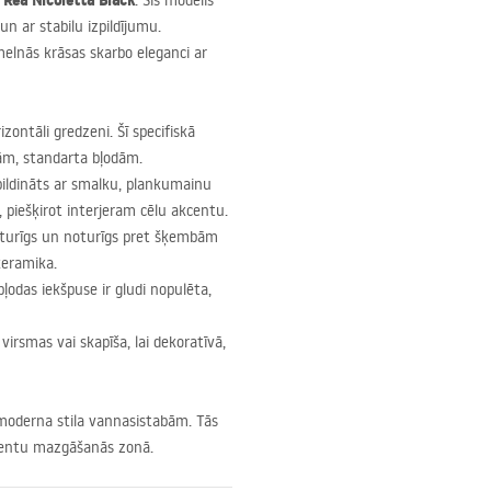
i Rea Nicoletta Black
. Šis modelis
un ar stabilu izpildījumu.
elnās krāsas skarbo eleganci ar
izontāli gredzeni. Šī specifiskā
ām, standarta bļodām.
pildināts ar smalku, plankumainu
 piešķirot interjeram cēlu akcentu.
izturīgs un noturīgs pret šķembām
keramika.
 bļodas iekšpuse ir gludi nopulēta,
virsmas vai skapīša, lai dekoratīvā,
un moderna stila vannasistabām. Tās
kcentu mazgāšanās zonā.