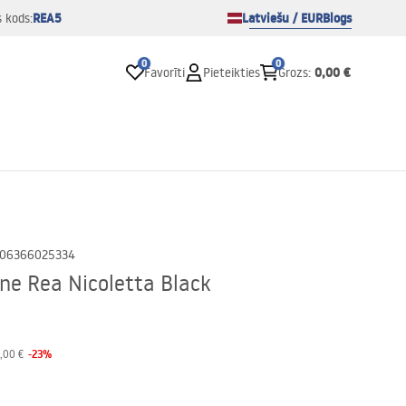
REA5
Latviešu / EUR
Blogs
s kods:
0
0
0,00 €
Favorīti
Pieteikties
Grozs
:
06366025334
tne Rea Nicoletta Black
-
23
%
,00 €