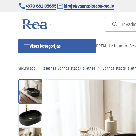
+370 661 05655
birojs@vannasistaba-rea.lv
PREMIUM
Jaunumi
Bes
Visas kategorijas
Sākumlapa
Izlietnes, vannas istabas izlietnes
Vannas istabas izliet
Dušas kabīnes
Dušas durvis
Vannas istabas dušas paliktņi
Lineāras dušas notekas