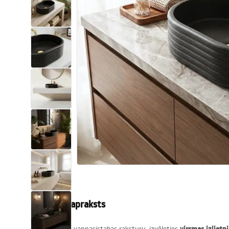
Tualetes
Izlietnes
Vannas un ekrāni
Vannas istabas jaucējkrāni
Vannas istabas dušas
Virtuve
Vannas istabas piederumi
Produkta apraksts