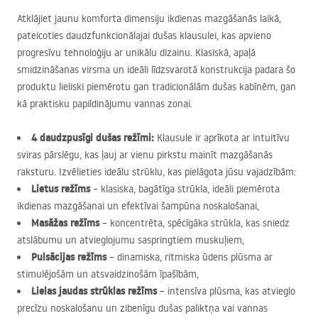
Atklājiet jaunu komforta dimensiju ikdienas mazgāšanās laikā,
pateicoties daudzfunkcionālajai dušas klausulei, kas apvieno
progresīvu tehnoloģiju ar unikālu dizainu. Klasiskā, apaļā
smidzināšanas virsma un ideāli līdzsvarotā konstrukcija padara šo
produktu lieliski piemērotu gan tradicionālām dušas kabīnēm, gan
kā praktisku papildinājumu vannas zonai.
4 daudzpusīgi dušas režīmi:
Klausule ir aprīkota ar intuitīvu
sviras pārslēgu, kas ļauj ar vienu pirkstu mainīt mazgāšanās
raksturu. Izvēlieties ideālu strūklu, kas pielāgota jūsu vajadzībām:
Lietus režīms
– klasiska, bagātīga strūkla, ideāli piemērota
ikdienas mazgāšanai un efektīvai šampūna noskalošanai,
Masāžas režīms
– koncentrēta, spēcīgāka strūkla, kas sniedz
atslābumu un atvieglojumu saspringtiem muskuļiem,
Pulsācijas režīms
– dinamiska, ritmiska ūdens plūsma ar
stimulējošām un atsvaidzinošām īpašībām,
Lielas jaudas strūklas režīms
– intensīva plūsma, kas atvieglo
precīzu noskalošanu un zibenīgu dušas paliktņa vai vannas