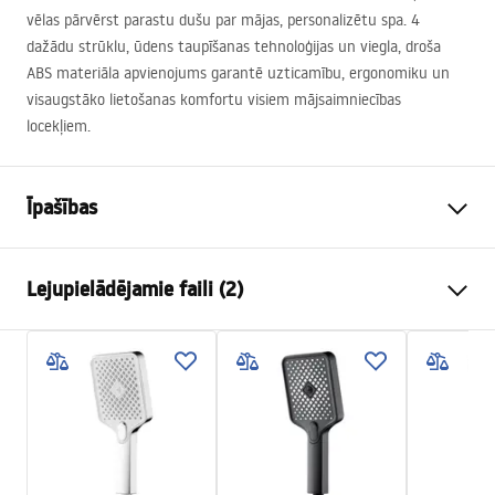
vēlas pārvērst parastu dušu par mājas, personalizētu spa. 4
dažādu strūklu, ūdens taupīšanas tehnoloģijas un viegla, droša
ABS
materiāla apvienojums garantē uzticamību, ergonomiku un
visaugstāko lietošanas komfortu visiem mājsaimniecības
locekļiem.
Īpašības
Krāsa
Matēts zelts
Lejupielādējamie faili (2)
Materiāls
Plastmasa, ABS
Uzstādīšanas veids
Pieskrūvējams
Pielęgnacja
Platums
125
mm
Pielęgnacja.pdf
Augstums
255
mm
Garantija
24 mēneši
Garantijas noteikumi
Warranty_Terms_and_Conditions_Accessories_-_24.pdf