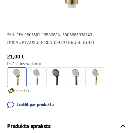
SKU
:
REA-08035
ID
:
13590
EAN
:
5906366038143
DUŠAS KLAUSULE REA JS-020 BRUSH GOLD
21,00 €
Izvēlieties variantu
Piegāde rīt.
Jautāt par produktu
Produkta apraksts