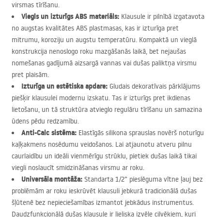
virsmas tīrīšanu.
Viegls un izturīgs
ABS
materiāls:
Klausule ir pilnībā izgatavota
no augstas kvalitātes
ABS
plastmasas, kas ir izturīga pret
mitrumu, koroziju un augstu temperatūru. Kompaktā un vieglā
konstrukcija nenoslogo roku mazgāšanās laikā, bet nejaušas
nomešanas gadījumā aizsargā vannas vai dušas paliktņa virsmu
pret plaisām.
Izturīga un estētiska apdare:
Gludais dekoratīvais pārklājums
piešķir klausulei modernu izskatu. Tas ir izturīgs pret ikdienas
lietošanu, un tā struktūra atvieglo regulāru tīrīšanu un samazina
ūdens pēdu redzamību.
Anti-Calc sistēma:
Elastīgās silikona sprauslas novērš noturīgu
kaļķakmens nosēdumu veidošanos. Lai atjaunotu atveru pilnu
caurlaidību un ideāli vienmērīgu strūklu, pietiek dušas laikā tikai
viegli noslaucīt smidzināšanas virsmu ar roku.
Universāla montāža:
Standarta 1/2” pieslēguma vītne ļauj bez
problēmām ar roku ieskrūvēt klausuli jebkurā tradicionālā dušas
šļūtenē bez nepieciešamības izmantot jebkādus instrumentus.
Daudzfunkcionālā dušas klausule ir lieliska izvēle cilvēkiem, kuri