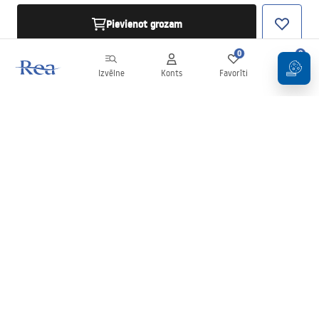
Pievienot grozam
0
0
Izvēlne
Konts
Favorīti
Grozs
Biļetens
Esiet informēti par jaunumiem un akcijām!
Pierakstīties
Ievadot un apstiprinot savus datus, jūs piekrītat saņemt biļetenu
saskaņā ar noteikumiem, kas noteikti
Noteikumos
.