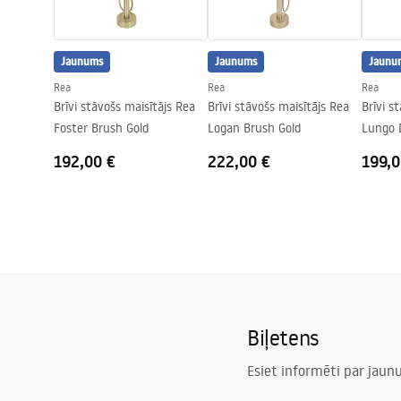
Savienojuma diametrs
15,5 mm
Garantija
5 gadi
Jaunums
Jaunums
Jaunu
Rea
Rea
Rea
Brīvi stāvošs maisītājs Rea
Brīvi stāvošs maisītājs Rea
Brīvi s
Foster Brush Gold
Logan Brush Gold
Lungo 
Copper
192,00 €
222,00 €
199,0
Biļetens
Esiet informēti par jau