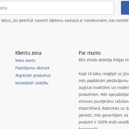
 datus, jūs piekrītat saņemt biļetenu saskaņā ar noteikumiem, kas noteikt
Klientu zona
Par mums
REA zīmols debitēja Polijas t
Mans konts
Pasūtījumu vēsture
Kopš tā laika, reaģējot uz jū
Atgrieziet produktus
mēs papildinām piedāvājumu 
Iesniedziet sūdzību
augstas kvalitātes un mode
produktiem. Mēs specializēj
virtuves jaucējkrānu ražoša
importēšanā. Balstoties uz 
pieredzi, mēs garantējam, ka
produkti ir 100% droši veselīb