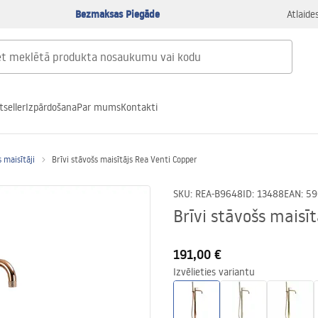
Bezmaksas Piegāde
Atlaide
tseller
Izpārdošana
Par mums
Kontakti
 maisītāji
Brīvi stāvošs maisītājs Rea Venti Copper
SKU
:
REA-B9648
ID
:
13488
EAN
:
59
Brīvi stāvošs maisī
191,00 €
Izvēlieties variantu