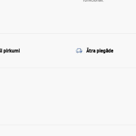
funkcionāli.
ši pirkumi
Ātra piegāde