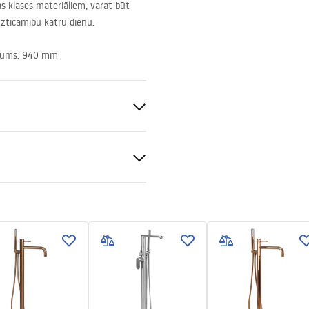
as klases materiāliem, varat būt
uzticamību katru dienu.
garums: 940 mm
tāža
gnacja
nacja.pdf
 tērauds, Misiņš