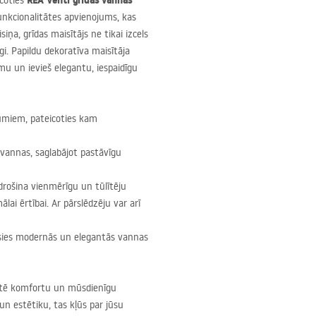
REA
Venti grīdas vannas
icoties
funkcionalitātes apvienojums, kas
iņa, grīdas maisītājs ne tikai izcels
gi. Papildu dekoratīva maisītāja
rmu un ievieš elegantu, iespaidīgu
umiem, pateicoties kam
as vannas, saglabājot pastāvīgu
odrošina vienmērīgu un tūlītēju
ai ērtībai. Ar pārslēdzēju var arī
erēsies modernās un elegantās vannas
ērtē komfortu un mūsdienīgu
un estētiku, tas kļūs par jūsu