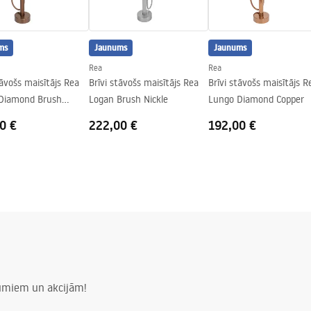
ms
Jaunums
Jaunums
Rea
Rea
tāvošs maisītājs Rea
Brīvi stāvošs maisītājs Rea
Brīvi stāvošs maisītājs R
Diamond Brush
Logan Brush Nickle
Lungo Diamond Copper
0 €
222,00 €
192,00 €
numiem un akcijām!