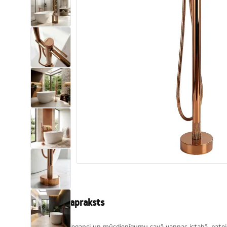
Tualetes
Izlietnes
Vannas un ekrāni
Vannas istabas jaucējkrāni
Vannas istabas dušas
Virtuve
Vannas istabas piederumi
Produkta apraksts