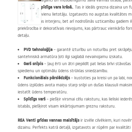
Novērtējiet eleganci un mūsdienīgumu savā vannas istabā, pate
maisītājam spīdīga vara krāsā.
. Tas ir ideāls grezna dizaina un 
sajūsminās ikvienu lietotāju. Izgatavots no augstas kvalitātes mis
vannas istabas interjeru, bet arī nodrošinās uzticamību gadiem il
priekšrocība ir dekoratīvais rievojums, kas pārtrauc vienkāršo fo
detaļu.
PVD
tehnoloģija
– garantē izturību un noturību pret skrāpēj
santehniskā armatūra ļoti ilgi saglabā nevainojamu izskatu.
Garš snīpis
– ļauj ērti un ātri piepildīt pat lielas brīvi stāvoš
spiedienu un optimālu ūdens strūklas sniedzamību.
Funkcionālais pārslēdzējs
– kustoties pa kreisi un pa labi, n
ūdens izplūdes avota maiņu starp snīpi un dušas klausuli maksimāl
iestatīt ūdens temperatūru.
Spīdīgs varš
– piešķir virsmai cēlu raksturu, kas lieliski ied
istabās, piešķirot visam iekārtojumam greznu raksturu.
REA
Venti grīdas vannas maisītājs
ir izvēle cilvēkiem, kuri nov
dizainu. Perfekts katrā detaļā, izgatavots ar rūpēm par kvalitāti 