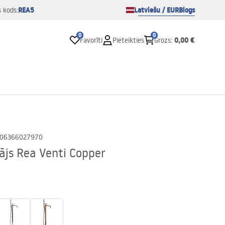
REA5
Latviešu / EUR
Blogs
s kods:
0
0
0,00 €
Favorīti
Pieteikties
Grozs
:
06366027970
tājs Rea Venti Copper