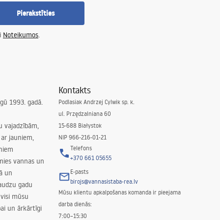
Pierakstīties
i
Noteikumos
.
Kontakts
irgū 1993. gadā.
Podlasiak Andrzej Cylwik sp. k.
ul. Przędzalniana 60
su vajadzībām,
15-688 Białystok
ar jauniem,
NIP 966-216-01-21
Telefons
rniem
+370 661 05655
amies vannas un
E-pasts
nā un
birojs@vannasistaba-rea.lv
daudzu gadu
Mūsu klientu apkalpošanas komanda ir pieejama
 visi mūsu
darba dienās:
ai un ārkārtīgi
7:00–15:30