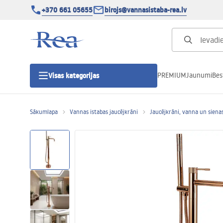
+370 661 05655
birojs@vannasistaba-rea.lv
PREMIUM
Jaunumi
Bes
Visas kategorijas
Sākumlapa
Vannas istabas jaucējkrāni
Jaucējkrāni, vanna un sienas
Dušas kabīnes
Dušas durvis
Vannas istabas dušas paliktņi
Lineāras dušas notekas