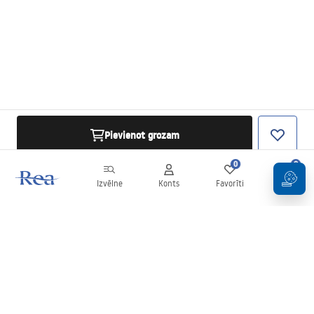
Pievienot grozam
0
0
Izvēlne
Konts
Favorīti
Grozs
Biļetens
Esiet informēti par jaunumiem un akcijām!