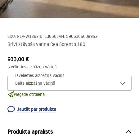
SKU
:
REA-W1862
ID
:
13660
EAN
:
5906366038952
Brīvi stāvoša vanna Rea Sorento 180
933,00 €
Izvēlieties aizbāžņa vāciņš
Izvēlieties aizbāžņa vāciņš
Piegāde otrdiena.
Jautāt par produktu
Produkta apraksts