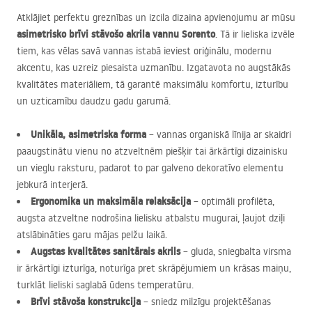
Atklājiet perfektu greznības un izcila dizaina apvienojumu ar mūsu
asimetrisko brīvi stāvošo akrila vannu Sorento
. Tā ir lieliska izvēle
tiem, kas vēlas savā vannas istabā ieviest oriģinālu, modernu
akcentu, kas uzreiz piesaista uzmanību. Izgatavota no augstākās
kvalitātes materiāliem, tā garantē maksimālu komfortu, izturību
un uzticamību daudzu gadu garumā.
Unikāla, asimetriska forma
– vannas organiskā līnija ar skaidri
paaugstinātu vienu no atzveltnēm piešķir tai ārkārtīgi dizainisku
un vieglu raksturu, padarot to par galveno dekoratīvo elementu
jebkurā interjerā.
Ergonomika un maksimāla relaksācija
– optimāli profilēta,
augsta atzveltne nodrošina lielisku atbalstu mugurai, ļaujot dziļi
atslābināties garu mājas pelžu laikā.
Augstas kvalitātes sanitārais akrils
– gluda, sniegbalta virsma
ir ārkārtīgi izturīga, noturīga pret skrāpējumiem un krāsas maiņu,
turklāt lieliski saglabā ūdens temperatūru.
Brīvi stāvoša konstrukcija
– sniedz milzīgu projektēšanas