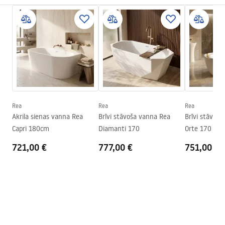
Materiāls
Akrils
Manual
Garums
1820
mm
Instrukcja_wanien_przy__ciennych.pdf
Platums
785
mm
Augstums
765
mm
Drošības informācija
Montāžas puse
Universāls
WARUNKI_BEZPIECZENSTWA_WANNY.pdf
Aizbāznis un sifons komplektā
Jā
Garantija
24 mēneši
Rea
Rea
Rea
Garantijas noteikumi
Akrila sienas vanna Rea
Brīvi stāvoša vanna Rea
Brīvi stāvoš
Warranty_Terms_and_Conditions_Bathtubs.pdf
Capri 180cm
Diamanti 170
Orte 170
721,00 €
777,00 €
751,00 €