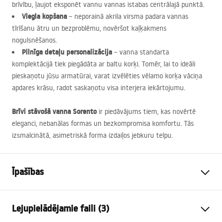
brīvību, ļaujot eksponēt vannu vannas istabas centrālajā punktā.
Viegla kopšana
– neporainā akrila virsma padara vannas
tīrīšanu ātru un bezproblēmu, novēršot kaļķakmens
nogulsnēšanos.
Pilnīga detaļu personalizācija
– vanna standarta
komplektācijā tiek piegādāta ar baltu korķi. Tomēr, lai to ideāli
pieskaņotu jūsu armatūrai, varat izvēlēties vēlamo korķa vāciņa
apdares krāsu, radot saskaņotu visa interjera iekārtojumu.
Brīvi stāvošā vanna Sorento
ir piedāvājums tiem, kas novērtē
eleganci, nebanālas formas un bezkompromisa komfortu. Tās
izsmalcinātā, asimetriskā forma izdaiļos jebkuru telpu.
Īpašības
Vannas tips
brīvi stāvošs
Lejupielādējamie faili (3)
Krāsa
Balts