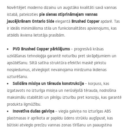
Novērtējiet moderno dizainu un augstāko kvalitāti savā vannas
pie sienas stiprināmajam vannas
istabā, pateicoties
jaucējkrānam Ontario Side
Brushed Copper
elegantā
apdarē. Tas
ir ideāls minimālisma stila un funkcionalitātes apvienojums, kas
atbildīs ikviena lietotāja prasībām.
PVD
Brushed Copper pārklājums
– progresīvā krāsas
uzklāšanas tehnoloģija garantē noturību pret skrāpējumiem un
apsūbēšanu. Siltā satīna struktūra efektīvi maskē pirkstu
nospiedumus, atvieglojot nevainojama mirdzuma ikdienas
uzturēšanu.
Solidāra misiņa un tērauda konstrukcija
– korpuss, kas
izgatavots no izturīga misiņa un nerūsējošā tērauda, nodrošina
maksimālu stabilitāti un pilnīgu izturību pret koroziju, kas garantē
produkta ilgmūžību.
Inovatīva dušas galviņa
– viegla galviņa no izturīgas
ABS
plastmasas ir aprīkota ar papildu ūdens strūklu augšpusē, kas
būtiski atvieglo precīzu vannas zonas tīrīšanu un paaugstina