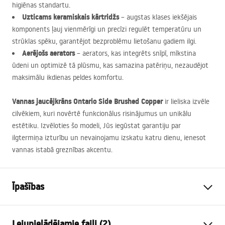
higiēnas standartu.
Uzticams keramiskais kārtridžs
– augstas klases iekšējais
komponents ļauj vienmērīgi un precīzi regulēt temperatūru un
strūklas spēku, garantējot bezproblēmu lietošanu gadiem ilgi.
Aerējošs aerators
– aerators, kas integrēts snīpī, mīkstina
ūdeni un optimizē tā plūsmu, kas samazina patēriņu, nezaudējot
maksimālu ikdienas peldes komfortu.
Vannas jaucējkrāns Ontario Side Brushed Copper
ir lieliska izvēle
cilvēkiem, kuri novērtē funkcionālus risinājumus un unikālu
estētiku. Izvēloties šo modeli, Jūs iegūstat garantiju par
ilgtermiņa izturību un nevainojamu izskatu katru dienu, ienesot
vannas istabā greznības akcentu.
Īpašības
Jaucējkrāna tips
vanna
Lejupielādējamie faili (2)