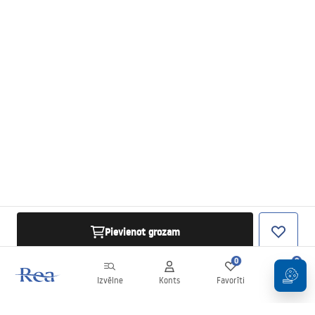
Pievienot grozam
0
0
Izvēlne
Konts
Favorīti
Grozs