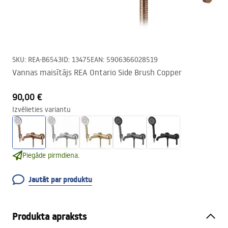
SKU
:
REA-B6543
ID
:
13475
EAN
:
5906366028519
Vannas maisītājs REA Ontario Side Brush Copper
90,00 €
Izvēlieties variantu
Piegāde pirmdiena.
Jautāt par produktu
Produkta apraksts