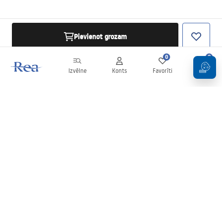
Pievienot grozam
0
0
Izvēlne
Konts
Favorīti
Grozs
Biļetens
Esiet informēti par jaunumiem un akcijām!
Pierakstīties
Ievadot un apstiprinot savus datus, jūs piekrītat saņemt biļetenu