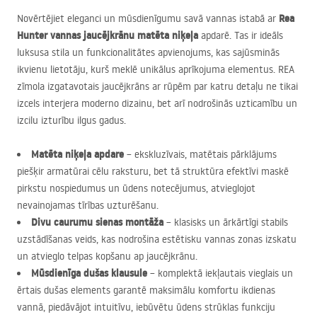
Rea
Novērtējiet eleganci un mūsdienīgumu savā vannas istabā ar
Hunter vannas jaucējkrānu
matēta niķeļa
apdarē. Tas ir ideāls
luksusa stila un funkcionalitātes apvienojums, kas sajūsminās
ikvienu lietotāju, kurš meklē unikālus aprīkojuma elementus.
REA
zīmola izgatavotais jaucējkrāns ar rūpēm par katru detaļu ne tikai
izcels interjera moderno dizainu, bet arī nodrošinās uzticamību un
izcilu izturību ilgus gadus.
Matēta niķeļa apdare
– ekskluzīvais, matētais pārklājums
piešķir armatūrai cēlu raksturu, bet tā struktūra efektīvi maskē
pirkstu nospiedumus un ūdens notecējumus, atvieglojot
nevainojamas tīrības uzturēšanu.
Divu caurumu sienas montāža
– klasisks un ārkārtīgi stabils
uzstādīšanas veids, kas nodrošina estētisku vannas zonas izskatu
un atvieglo telpas kopšanu ap jaucējkrānu.
Mūsdienīga dušas klausule
– komplektā iekļautais vieglais un
ērtais dušas elements garantē maksimālu komfortu ikdienas
vannā, piedāvājot intuitīvu, iebūvētu ūdens strūklas funkciju