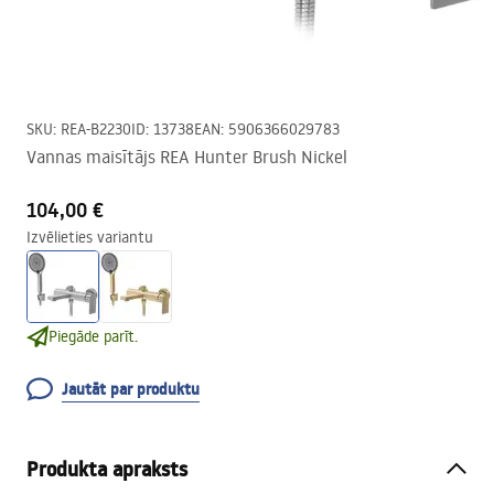
SKU
:
REA-B2230
ID
:
13738
EAN
:
5906366029783
Vannas maisītājs REA Hunter Brush Nickel
104,00 €
Izvēlieties variantu
Piegāde parīt.
Jautāt par produktu
Produkta apraksts