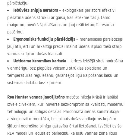
pārslēdzēju.
Iebūvēts snīpja aerators
– ekoloģiskais perlators efektīvi
piesātina ūdens strūklu ar gaisu, kas ietekmē tās jūtamo
maigumu, novērš šļakstīšanos un ļauj reāli ietaupīt resursu
patēriņu.
Ergonomisks funkciju pārslēdzējs
– mehāniskais pārslēdzējs
ļauj ātri, ērti un ārkārtīgi precīzi mainīt ūdens izplūdi tieši starp
vannas snīpi un dušas klausuli.
Uzticama keramikas kartuša
– ierīces iekšējā sirds nodrošina
vienmērīgu, bez piepūles veicamu strūklas spiediena un
temperatūras regulēšanu, garantējot ilgu kalpošanas laiku un
sistēmas darbību bez kļūmēm.
Rea Hunter vannas jaucējkrāns
matēta niķeļa krāsā ir labākā
izvēle cilvēkiem, kuri novērtē bezkompromisa kvalitāti, modernu
tehnoloģiju un stilīgas detaļas. Pārdomātā sienas konstrukcija
atvieglo raitu montāžu, bet pilnais dušas aprīkojums kopā ar
šļūteni nodrošina pilnīgu gatavību ērtai lietošanai. Izvēlieties šo
REA
modeli un iegūstiet pārliecību, ka jūsu vannas zona ilgus