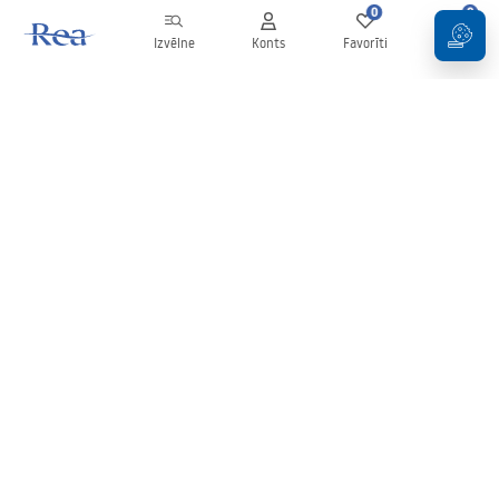
0
0
Izvēlne
Konts
Favorīti
Grozs
Biļetens
Esiet informēti par jaunumiem un akcijām!
Pierakstīties
Ievadot un apstiprinot savus datus, jūs piekrītat saņemt biļetenu
saskaņā ar noteikumiem, kas noteikti
Noteikumos
.