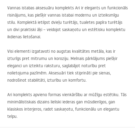
Vannas istabas aksesuāru komplekts Ari ir elegants un funkcionāls
risinājums, kas piešķir vannas istabai modernu un izteiksmīgu
stilu. Komplektā ietilpst dvieļu turētājs, tualetes papīra turētājs
un divi praktiski āķi – veidojot saskaņotu un estētisku komplektu
ikdienas lietošanai.
Visi elementi izgatavoti no augstas kvalitātes metāla, kas ir
izturīgs pret mitrumu un koroziju. Melnais pārklājums piešķir
eleganci un izteiktu raksturu, saglabājot noturību pret
nolietojuma pazīmēm. Aksesuāri tiek stiprināti pie sienas,
nodrošinot stabilitāti, izturību un komfortu.
Ari komplekts apvieno formas vienkāršību ar mūžīgu estētiku. Tās
minimālistiskais dizains lieliski iederas gan mūsdienīgos, gan
klasiskos interjeros, radot saskaņotu, funkcionālu un elegantu
telpu.