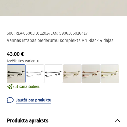
SKU
:
REA-05003
ID
:
12024
EAN
:
5906366016417
Vannas istabas piederumu komplekts Ari Black 4 daļas
43,00 €
Izvēlieties variantu
Sūtīšana šodien.
Jautāt par produktu
Produkta apraksts