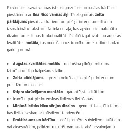
Pievienojiet savai vannas istabai greznības un ideālas kārtības
Rea Nico vannas āķi
zelta
pieskārienu ar
. Tā elegantais
pārklājums
piesaista skatienu un piešķir interjeram siltu un
izsmalcinātu raksturu. Neliela detaļa, kas apvieno izsmalcinātu
dizainu un ikdienas funkcionalitāti. Pilnībā izgatavots no augstas
metāla
kvalitātes
, tas nodrošina uzticamību un izturību daudzu
gadu garumā.
Augstas kvalitātes metāls
– nodrošina pilnīgu mitruma
izturību un ilgu kalpošanas laiku.
Zelta pārklājums
– grezna nokrāsa, kas piešķir interjeram
prestižu un eleganci.
Stipra skrūvējama montāža
– garantē stabilitāti un
uzticamību pat pie intensīvas ikdienas lietošanas.
Minimālistisks Nico sērijas dizains
– ģeometriska, tīra forma,
kas lieliski saskan ar mūsdienu tendencēm.
Praktiskums un kārtība
– ideāli piemērots dvieļiem, halātiem
vai aksesuāriem, palīdzot uzturēt vannas istabā nevainojamu