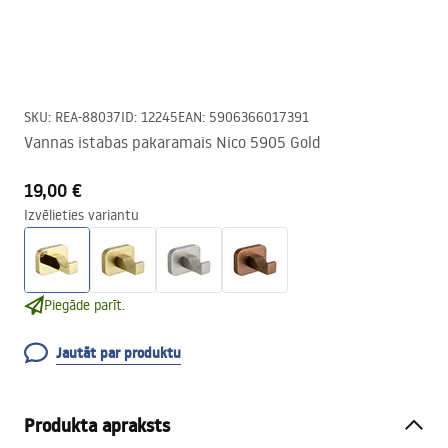
SKU
:
REA-88037
ID
:
12245
EAN
:
5906366017391
Vannas istabas pakaramais Nico 5905 Gold
19,00 €
Izvēlieties variantu
Piegāde parīt.
Jautāt par produktu
Produkta apraksts