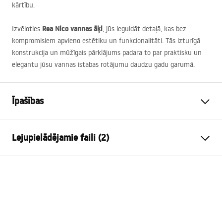
kārtību.
Rea Nico vannas āķi
Izvēloties
, jūs ieguldāt detaļā, kas bez
kompromisiem apvieno estētiku un funkcionalitāti. Tās izturīgā
konstrukcija un mūžīgais pārklājums padara to par praktisku un
elegantu jūsu vannas istabas rotājumu daudzu gadu garumā.
Īpašības
Krāsa
Zelts
Lejupielādējamie faili (2)
Materiāls
Metāls
Uzstādīšanas veids
Pieskrūvējams
Drošības informācija
Platums
55
mm
WARUNKI_BEZPIECZENSTWA_AKCESORIA_LAZIENKOWE.
Augstums
40
mm
pdf
Dziļums
45
mm