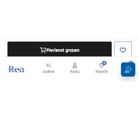
Pievienot grozam
0
0
Izvēlne
Konts
Favorīti
Grozs
Biļetens
Esiet informēti par jaunumiem un akcijām!