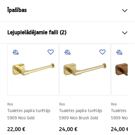
Īpašības
Krāsa
Matēts varš
Lejupielādējamie faili (2)
Materiāls
Metāls
Uzstādīšanas veids
Pieskrūvējams
Drošības informācija
Platums
215
mm
WARUNKI_BEZPIECZENSTWA_AKCESORIA_LAZIENKOWE.
Augstums
170
mm
pdf
Dziļums
50
mm
Sērija
Nico
Garantijas noteikumi
Garantija
24 mēneši
Warranty_Terms_and_Conditions_Accessories_-_24.pdf
Rea
Rea
Rea
Tualetes papīra turētājs
Tualetes papīra turētājs
Tualetes papī
5909 Nico Gold
5909 Nico Brush Gold
5909 Nico Br
22,00 €
24,00 €
24,00 €