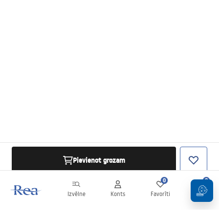
Pievienot grozam
0
0
Izvēlne
Konts
Favorīti
Grozs