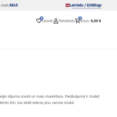
REA5
Latviešu / EUR
Blogs
s kods:
0
0
0,00 €
Favorīti
Pieteikties
Grozs
:
atvieglo slīpuma izveidi un malu maskēšanu. Piedāvājumā ir modeļi
ies līsti, kas ideāli iederas jūsu vannas istabā.