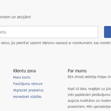
aļām ir svarīga vienota dizaina sastāvdaļa. Jāatceras, ka dušas paliktnim paredzēta lī
numiem un akcijām!
tā (sānu) slīpuma līste un kā priekšējā paliktnes līste. Pirmais veids kalpo, lai noteik
tos kā slīpuma līstes, ļaujot radīt vienotu un harmonisku dušas zonas apdari. Slīpuma d
 datus, jūs piekrītat saņemt biļetenu saskaņā ar noteikumiem, kas noteikt
 kā līste dušas kabīnei vai līnijas paliktnim. Jāatceras, ka katrs variants ir izgatavots 
Klientu zona
Par mums
REA zīmols debitēja Polijas t
Mans konts
bām. Apkopošanas to galvenās iezīmes un priekšrocības. Tie, cita starpā, ir:
Pasūtījumu vēsture
am
AISI
304;
Kopš tā laika, reaģējot uz jū
Atgrieziet produktus
mēs papildinām piedāvājumu 
Iesniedziet sūdzību
augstas kvalitātes un mode
produktiem. Mēs specializēj