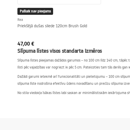
Pašlaik nav pieejams
Rea
Priekšējā dušas sliede 120cm Brush Gold
47,00 €
Slīpuma līstes visos standarta izmēros
Slīpuma līstes pieejamas dažādos garumos – no 100 cm līdz 140 cm, tāpēc to 
līsti pēc vajadzības var nogriezt ik pēc 5 cm. Pateicoties tam tās derēs g
Dažādi garumi ietekmē arī funkcionalitāti un pielietojumu – 100 cm slīpuma
slīpuma līste nodrošina efektīvu ūdens novadīšanu un precīzu slīpuma izvei
No stila viedokļa īsākas līstes labi saskan ar minimālistiskām iekārtojuma
Slīpuma līstes no slīpētā niķeļa līdz melniem mode
Piedāvājumā ir slīpuma līstes trīs populārākajos krāsu variantos: melnas, ze
Krāsa arī ir praktiska — melnās līstes bieži izvēlas mūsdienīgām, industriālā
aukstās, gan siltās toņu shēmās. Katrā gadījumā varat izvēlēties kreiso vai 