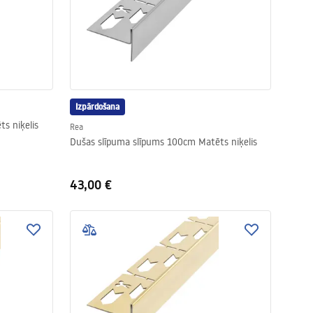
Izpārdošana
s niķelis
Rea
Dušas slīpuma slīpums 100cm Matēts niķelis
43,00 €