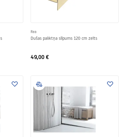
Rea
ts
Dušas paliktņa slīpums 120 cm zelts
49,00 €