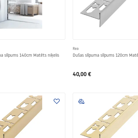
Rea
ma slīpums 140cm Matēts niķelis
Dušas slīpuma slīpums 120cm Matēt
40,00 €