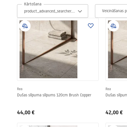
Kārtošana
Tualetes
Veicināšanas p
Izlietnes
Vannas un ekrāni
Vannas istabas jaucējkrāni
Vannas istabas dušas
Virtuve
Rea
Rea
Dušas slīpuma slīpums 120cm Brush Copper
Dušas slīpu
Vannas istabas piederumi
44,00 €
42,00 €