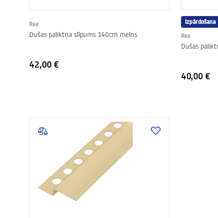
Izpārdošana
Rea
Dušas paliktņa slīpums 140cm melns
Rea
Dušas palik
42,00 €
40,00 €