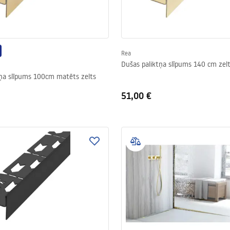
Rea
Dušas paliktņa slīpums 140 cm zel
tņa slīpums 100cm matēts zelts
51,00 €