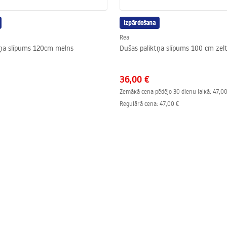
Izpārdošana
Rea
tņa slīpums 120cm melns
Dušas paliktņa slīpums 100 cm zel
36,00 €
Zemākā cena pēdējo 30 dienu laikā:
47,00
Regulārā cena
:
47,00 €