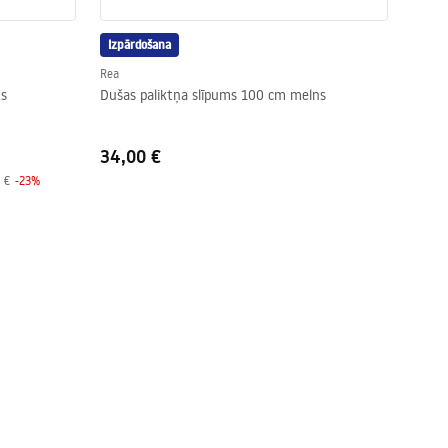
Izpārdošana
Rea
ts
Dušas paliktņa slīpums 100 cm melns
34,00 €
 €
-
23
%