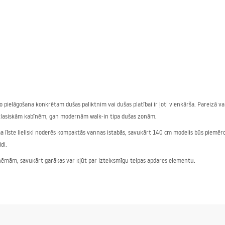
pielāgošana konkrētam dušas paliktnim vai dušas platībai ir ļoti vienkārša. Pareizā var
an klasiskām kabīnēm, gan modernām walk-in tipa dušas zonām.
 līste lieliski noderēs kompaktās vannas istabās, savukārt 140 cm modelis būs piemēro
di.
 shēmām, savukārt garākas var kļūt par izteiksmīgu telpas apdares elementu.
ļiem
lta (tostarp slīpētajā apdarē) un slīpētā niķeļa tonī. Katra no tām ir apstrādāta tā, lai
 stila vannas istabām, savukārt zelta varianti ir piemēroti vietām, kur vēlamies greznu a
labo slīpuma līsti — atbilstoši noteces izvietojumam.