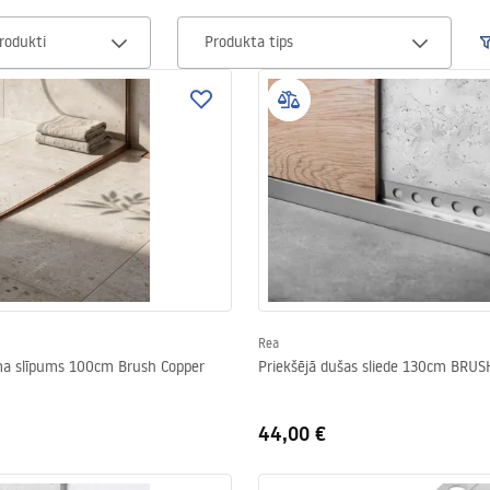
rodukti
Produkta tips
Rea
ma slīpums 100cm Brush Copper
Priekšējā dušas sliede 130cm BRUS
44,00 €