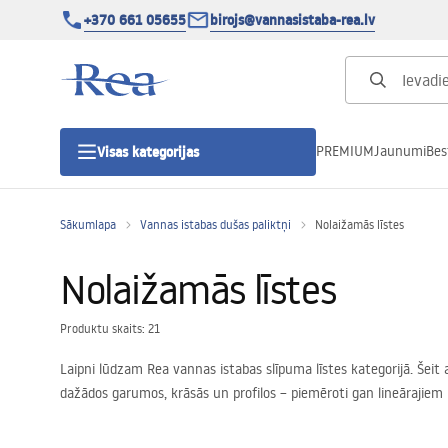
+370 661 05655
birojs@vannasistaba-rea.lv
PREMIUM
Jaunumi
Bes
Visas kategorijas
Sākumlapa
Vannas istabas dušas paliktņi
Nolaižamās līstes
Dušas kabīnes
Nolaižamās līstes
Dušas durvis
Produktu skaits: 21
Vannas istabas dušas paliktņi
Laipni lūdzam Rea vannas istabas slīpuma līstes kategorijā. Šeit 
dažādos garumos, krāsās un profilos – piemēroti gan lineārajiem n
Lineāras dušas notekas