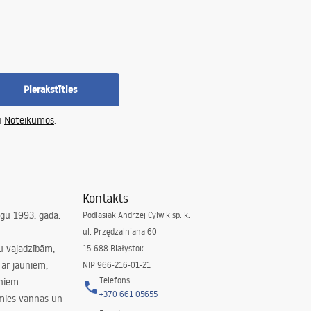
ste slīpētā zelta krāsā var kalpot arī kā kontrastējošs elements — piem.,
tu virsmas slīpumu uz lineāro noteci un maskētu malas. Otra tiek montēta
Pierakstīties
ušas līsti var izmantot arī kā papildinājumu lineārajam vai stūra noteces
i
Noteikumos
.
no skābju izturīga nerūsējošā tērauda
AISI
304 un tiek segts ar 24 mēnešu
Kontakts
irgū 1993. gadā.
Podlasiak Andrzej Cylwik sp. k.
ul. Przędzalniana 60
su vajadzībām,
15-688 Białystok
ar jauniem,
NIP 966-216-01-21
Telefons
rniem
+370 661 05655
amies vannas un