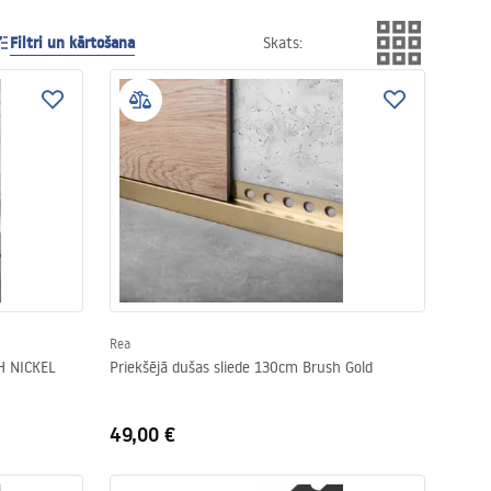
Filtri un kārtošana
Skats
:
Rea
H NICKEL
Priekšējā dušas sliede 130cm Brush Gold
49,00 €