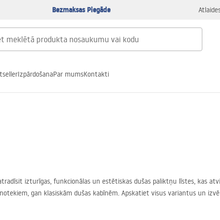
Bezmaksas Piegāde
Atlaide
tseller
Izpārdošana
Par mums
Kontakti
atradīsit izturīgas, funkcionālas un estētiskas dušas paliktņu līstes, kas 
otekiem, gan klasiskām dušas kabīnēm. Apskatiet visus variantus un izvēliet