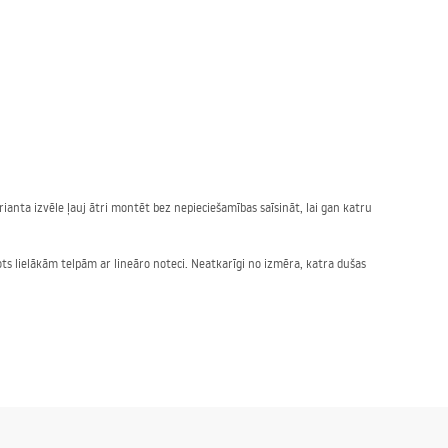
ianta izvēle ļauj ātri montēt bez nepieciešamības saīsināt, lai gan katru
ts lielākām telpām ar lineāro noteci. Neatkarīgi no izmēra, katra dušas
 izceltos ar augstu pretestību skrāpējumiem neatkarīgi no krāsas.
pdari. Slīpētais niķelis ir visuniversālākais variants, kas iederas gan