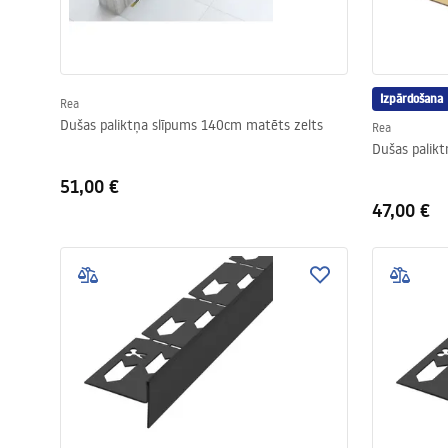
Izpārdošana
Rea
Dušas paliktņa slīpums 140cm matēts zelts
Rea
Dušas palik
51,00 €
47,00 €