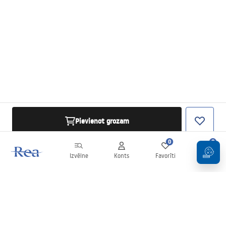
Pievienot grozam
0
0
Izvēlne
Konts
Favorīti
Grozs
Biļetens
Esiet informēti par jaunumiem un akcijām!