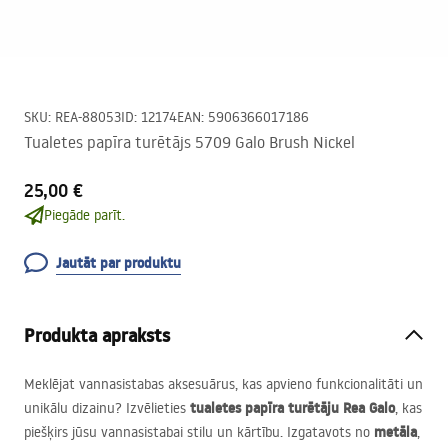
SKU
:
REA-88053
ID
:
12174
EAN
:
5906366017186
Tualetes papīra turētājs 5709 Galo Brush Nickel
25,00 €
Piegāde parīt.
Jautāt par produktu
Produkta apraksts
Meklējat vannasistabas aksesuārus, kas apvieno funkcionalitāti un
tualetes papīra turētāju Rea Galo
unikālu dizainu? Izvēlieties
, kas
metāla
piešķirs jūsu vannasistabai stilu un kārtību. Izgatavots no
,