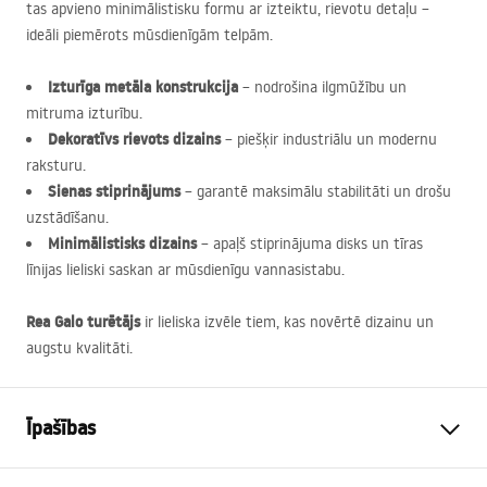
tas apvieno minimālistisku formu ar izteiktu, rievotu detaļu –
ideāli piemērots mūsdienīgām telpām.
Izturīga metāla konstrukcija
– nodrošina ilgmūžību un
mitruma izturību.
Dekoratīvs rievots dizains
– piešķir industriālu un modernu
raksturu.
Sienas stiprinājums
– garantē maksimālu stabilitāti un drošu
uzstādīšanu.
Minimālistisks dizains
– apaļš stiprinājuma disks un tīras
līnijas lieliski saskan ar mūsdienīgu vannasistabu.
Rea Galo turētājs
ir lieliska izvēle tiem, kas novērtē dizainu un
augstu kvalitāti.
Īpašības
Krāsa
Matēts tērauds