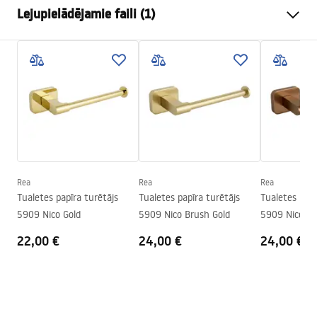
Lejupielādējamie faili (1)
Materiāls
Metāls
Uzstādīšanas veids
Pieskrūvējams
Garantijas noteikumi
Platums
170
mm
Warranty_Terms_and_Conditions_Accessories_-_24.pdf
Augstums
50
mm
Dziļums
80
mm
Sērija
Galo
Garantija
24 mēneši
Rea
Rea
Rea
Tualetes papīra turētājs
Tualetes papīra turētājs
Tualetes papī
5909 Nico Gold
5909 Nico Brush Gold
5909 Nico Br
22,00 €
24,00 €
24,00 €