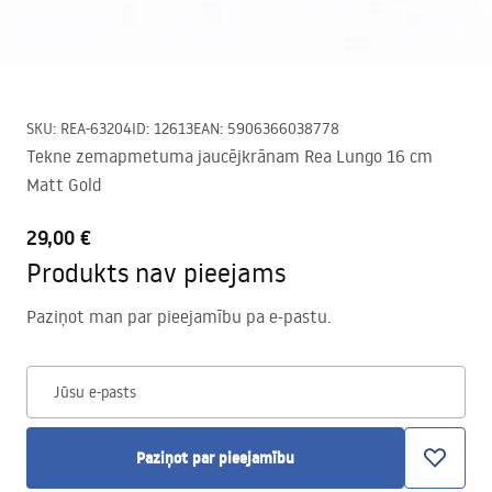
SKU
:
REA-63204
ID
:
12613
EAN
:
5906366038778
Tekne zemapmetuma jaucējkrānam Rea Lungo 16 cm
Matt Gold
29,00 €
Produkts nav pieejams
Paziņot man par pieejamību pa e-pastu.
Jūsu e-pasts
Paziņot par pieejamību