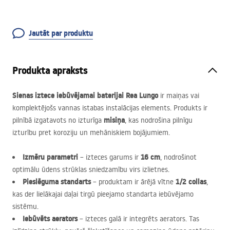
Jautāt par produktu
Produkta apraksts
Sienas iztece iebūvējamai baterijai Rea Lungo
ir maiņas vai
komplektējošs vannas istabas instalācijas elements. Produkts ir
misiņa
pilnībā izgatavots no izturīga
, kas nodrošina pilnīgu
izturību pret koroziju un mehāniskiem bojājumiem.
Izmēru parametri
16 cm
– izteces garums ir
, nodrošinot
optimālu ūdens strūklas sniedzamību virs izlietnes.
Pieslēguma standarts
1/2 collas
– produktam ir ārējā vītne
,
kas der lielākajai daļai tirgū pieejamo standarta iebūvējamo
sistēmu.
Iebūvēts aerators
– izteces galā ir integrēts aerators. Tas