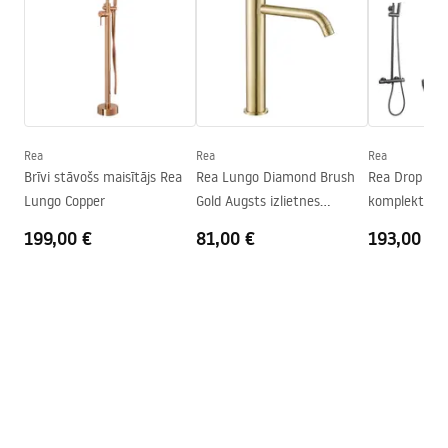
Warranty_Terms_and_Conditions_Accessories_-_24.pdf
Materiāls
Misiņš
Izsmidzinātāja sasniedzamība
160
mm
Pārklājuma tehnoloģija
PVD
Savienojuma diametrs
1/2 collas
Modelis
Lungo
Rea
Rea
Rea
Brīvi stāvošs maisītājs Rea
Rea Lungo Diamond Brush
Rea Drop Tit
Garantija
24 mēneši
Lungo Copper
Gold Augsts izlietnes
komplekts ar
maisītājs
199,00 €
81,00 €
193,00 €