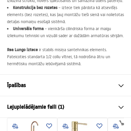
izlīdzina strūklu, novērš šļakstīšanos un samazina ūdens patēriņu.
Konstrukcija bez rozetes
– iztece tiek pārdota kā atsevišķs
elements (bez rozetes), kas ļauj montāžu tieši sienā vai nolietotas
detaļas nomaiņu esošajā sistēmā.
Universāla forma
– vienkārša cilindriska forma ar maigu
izliekumu tehniski un vizuāli sader ar dažādām armatūras sērijām.
Rea Lungo iztece
ir stabils misiņa santehnikas elements.
Pateicoties standarta 1/2 collu vītnei, tā nodrošina ātru un
hermētisku montāžu iebūvējamā sistēmā.
Īpašības
Jaucējkrāna tips
izlietne, vanna
Lejupielādējamie faili (1)
Uzstādīšanas veids
Pie sienas , Iebūvēta
Krāsa
Matēts zelts
Garantijas noteikumi
Izteces veids
Fiksēta