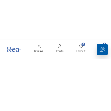
0
0
Izvēlne
Konts
Favorīti
Grozs
Biļetens
Esiet informēti par jaunumiem un akcijām!