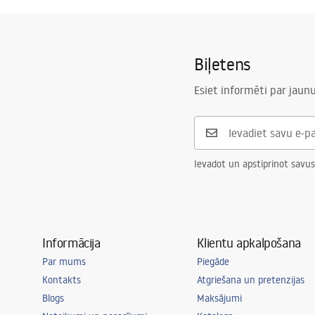
STELA___PODTYNKOWY_WC_K011A-Q.pdf
Montāžas skrūvju atstarpe
18 cm, 23 
Izskalojamais
3 / 6
Biļetens
Tapis d'insonorisation inclusīvi
Jā
Garantija
120 mēneši 
Esiet informēti par jau
mēneši cit
Ievadot un apstiprinot savus
Informācija
Klientu apkalpošana
Par mums
Piegāde
Kontakts
Atgriešana un pretenzijas
Blogs
Maksājumi