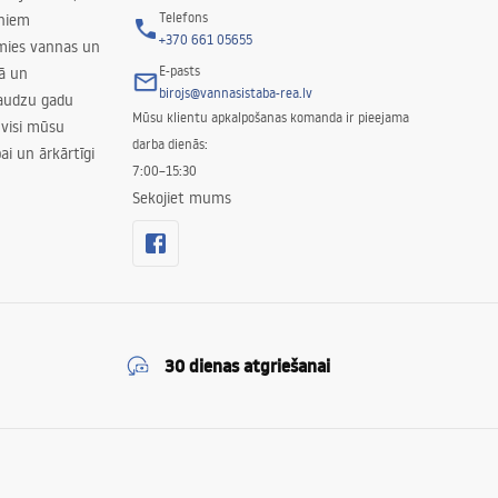
Telefons
rniem
+370 661 05655
amies vannas un
E-pasts
nā un
birojs@vannasistaba-rea.lv
daudzu gadu
Mūsu klientu apkalpošanas komanda ir pieejama
 visi mūsu
darba dienās:
ai un ārkārtīgi
7:00–15:30
Sekojiet mums
30 dienas atgriešanai