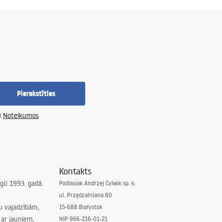
Pierakstīties
i
Noteikumos
.
Kontakts
irgū 1993. gadā.
Podlasiak Andrzej Cylwik sp. k.
ul. Przędzalniana 60
su vajadzībām,
15-688 Białystok
ar jauniem,
NIP 966-216-01-21