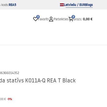
REA5
Latviešu / EUR
Blogs
s kods:
0
0
0,00 €
Favorīti
Pieteikties
Grozs
:
06366014352
da statīvs K011A-Q REA T Black
-
9
%
,00 €