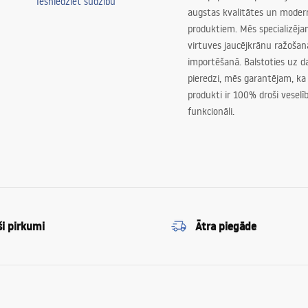
Iesniedziet sūdzību
augstas kvalitātes un mode
produktiem. Mēs specializēj
virtuves jaucējkrānu ražoša
importēšanā. Balstoties uz 
pieredzi, mēs garantējam, ka
produkti ir 100% droši veselīb
funkcionāli.
ši pirkumi
Ātra piegāde