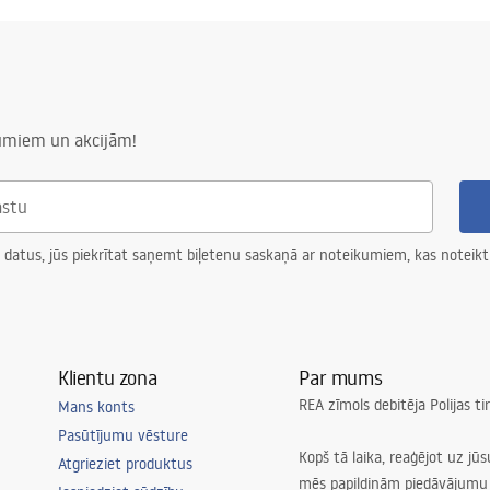
cm
tērauda konstrukcijai, 24
numiem un akcijām!
iem elementiem
 datus, jūs piekrītat saņemt biļetenu saskaņā ar noteikumiem, kas noteikt
Klientu zona
Par mums
REA zīmols debitēja Polijas t
Mans konts
Pasūtījumu vēsture
Kopš tā laika, reaģējot uz jū
Atgrieziet produktus
mēs papildinām piedāvājumu 