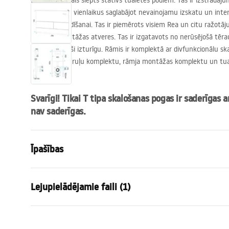
Ļoti funkcionāls slēpts statīvs tualetes podiem. Tas ir izstrādājums
istabas telpu, vienlaikus saglabājot nevainojamu izskatu un inter
slēptai uzstādīšanai. Tas ir piemērots visiem Rea un citu ražotā
platuma montāžas atveres. Tas ir izgatavots no nerūsējošā tērau
padara to īpaši izturīgu. Rāmis ir komplektā ar divfunkcionālu sk
paklājiņu, cauruļu komplektu, rāmja montāžas komplektu un tua
komplektu.
Svarīgi! Tikai T tipa skalošanas pogas ir saderīgas a
nav saderīgas.
Īpašības
Rāmja tips
WC podiem
Lejupielādējamie faili (1)
Modelis
K011A-Q
Savietojamas skalošanas pogas
Tips T
Uzstādīšanas instrukcija
Minimālais uzstādīšanas dziļums
130 mm, 1