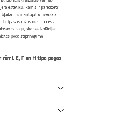
, kas lieliski aizpildīs vannas
jera estētiku. Rāmis ir paredzēts
ju bļodām, izmantojot universāla
da. Īpašais ražošanas process
alošanas pogu, skaņas izolācijas
letes poda stiprinājuma
r rāmi. E, F un H tipa pogas
50 mm