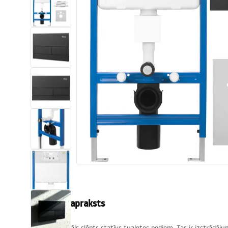
Tualetes
Izlietnes
Vannas un ekrāni
Vannas istabas jaucējkrāni
Vannas istabas dušas
Virtuve
Vannas istabas piederumi
Produkta apraksts