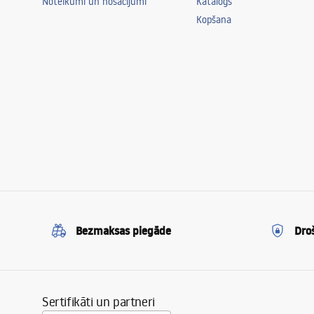
Noteikumi un nosacījumi
Katalogs
Kopšana
Bezmaksas piegāde
Dro
Sertifikāti un partneri