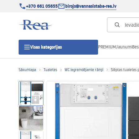
+370 661 05655
birojs@vannasistaba-rea.lv
PREMIUM
Jaunumi
Bes
Visas kategorijas
Sākumlapa
Tualetes
WC iegremdējamie rāmji
Slēptas tualetes 
Dušas kabīnes
Dušas durvis
Vannas istabas dušas paliktņi
Lineāras dušas notekas