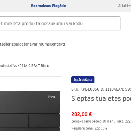
Bezmaksas Piegāde
Atlaide
tseller
Izpārdošana
Par mums
Kontakti
poda statīvs K011A-Q REA T Black
Izpārdošana
SKU
:
KPL-E0056
ID
:
11104
EAN
:
59
Slēptas tualetes po
202,00 €
Zemākā cena pēdējo 30 dienu laikā:
222
Regulārā cena
:
222,00 €