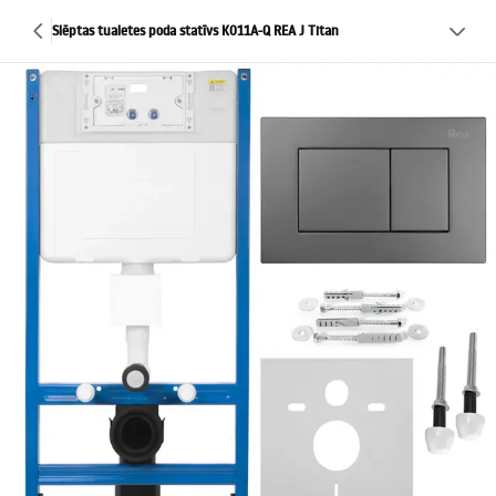
Slēptas tualetes poda statīvs K011A-Q REA J Titan