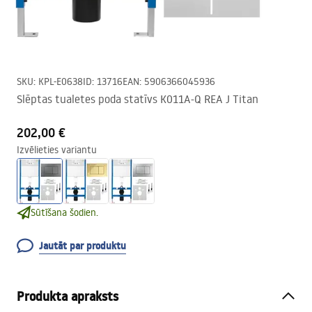
SKU
:
KPL-E0638
ID
:
13716
EAN
:
5906366045936
Slēptas tualetes poda statīvs K011A-Q REA J Titan
202,00 €
Izvēlieties variantu
Sūtīšana šodien.
Jautāt par produktu
Produkta apraksts