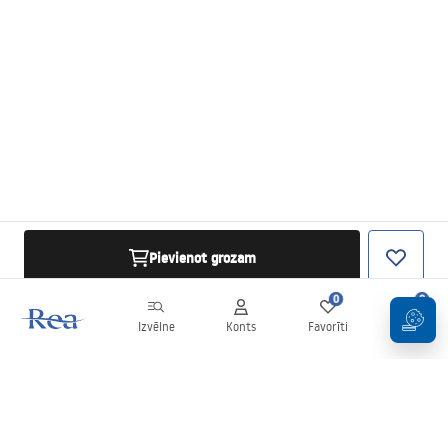
Pievienot grozam
0
0
Izvēlne
Konts
Favorīti
Grozs
Biļetens
Esiet informēti par jaunumiem un akcijām!