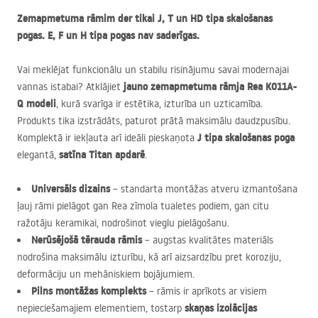
Zemapmetuma rāmim der tikai J, T un HD tipa skalošanas
pogas. E, F un H tipa pogas nav saderīgas.
Vai meklējat funkcionālu un stabilu risinājumu savai modernajai
jauno zemapmetuma rāmja Rea K011A-
vannas istabai? Atklājiet
Q modeli
, kurā svarīga ir estētika, izturība un uzticamība.
Produkts tika izstrādāts, paturot prātā maksimālu daudzpusību.
J tipa skalošanas poga
Komplektā ir iekļauta arī ideāli pieskaņota
satīna Titan apdarē
elegantā,
.
Universāls dizains
– standarta montāžas atveru izmantošana
ļauj rāmi pielāgot gan Rea zīmola tualetes podiem, gan citu
ražotāju keramikai, nodrošinot vieglu pielāgošanu.
Nerūsējošā tērauda rāmis
– augstas kvalitātes materiāls
nodrošina maksimālu izturību, kā arī aizsardzību pret koroziju,
deformāciju un mehāniskiem bojājumiem.
Pilns montāžas komplekts
– rāmis ir aprīkots ar visiem
skaņas izolācijas
nepieciešamajiem elementiem, tostarp