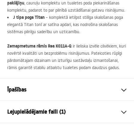
paklājiņu
, cauruļu komplektu un tualetes poda piekarināšanas
komplektu, padarot to par pilnībā uzstādīšanai gatavu risinājumu.
J tipa poga Titan
– komplektā ietilpst stilīga skalošanas poga
elegantā Titan tonī ar satīna apdari, kas nodrošina skalošanas
sistēmas pilnīgu saderību un uzticamību.
Zemapmetuma rāmis Rea K011A-Q
ir lieliska izvēle cilvēkiem, kuri
novērtē kvalitāti un bezproblēmu risinājumus. Pateicoties rūpīgi
pārdomātajam dizainam un izturīgu sastāvdaļu izmantošanai,
rāmis garantē stabilu atbalstu tualetes podam daudzus gadus.
Īpašības
Rāmja tips
WC podiem
Lejupielādējamie faili (1)
Modelis
K011A-Q
Savietojamas skalošanas
Tips J
Uzstādīšanas instrukcija
pogas