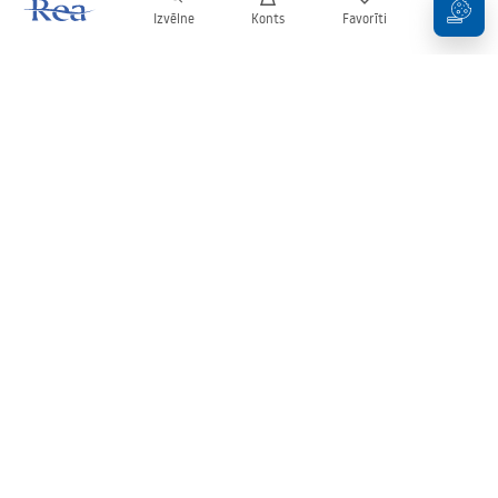
Izvēlne
Konts
Favorīti
Grozs
Biļetens
Esiet informēti par jaunumiem un akcijām!
Pierakstīties
Ievadot un apstiprinot savus datus, jūs piekrītat saņemt biļetenu
saskaņā ar noteikumiem, kas noteikti
Noteikumos
.