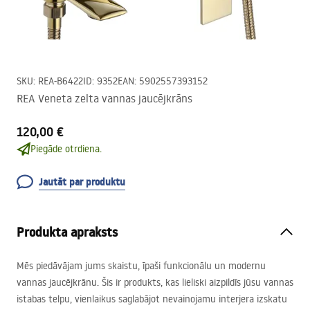
SKU
:
REA-B6422
ID
:
9352
EAN
:
5902557393152
REA Veneta zelta vannas jaucējkrāns
120,00 €
Piegāde otrdiena.
Jautāt par produktu
Produkta apraksts
Mēs piedāvājam jums skaistu, īpaši funkcionālu un modernu
vannas jaucējkrānu. Šis ir produkts, kas lieliski aizpildīs jūsu vannas
istabas telpu, vienlaikus saglabājot nevainojamu interjera izskatu