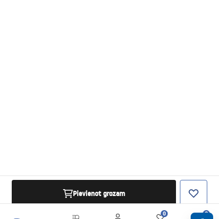
Pievienot grozam
0
0