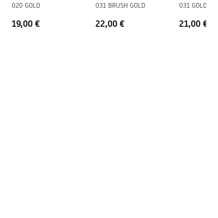
Garantija
5 gadi
020 GOLD
031 BRUSH GOLD
031 GOLD
19,00 €
22,00 €
21,00 €