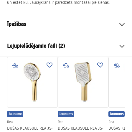
un estētiku. Jaucējkrāns ir paredzēts montāžai pie sienas.
Īpašības
Jaucējkrāna tips
vanna
Lejupielādējamie faili (2)
Uzstādīšanas veids
Pie sienas
Krāsa
Zelts
Uzstādīšanas instrukcijas
Izteces veids
Kustama
Faucet.pdf
Materiāls
Misiņš, ABS
Izsmidzinātāja sasniedzamība
145
mm
Garantijas noteikumi
Augstums
110
mm
Warranty_Terms_and_Conditions_Faucets_-_5.pdf
Pārklājuma tehnoloģija
PVD
Jaunums
Jaunums
Jaunums
Savienojuma diametrs
1/2 collas
Rea
Rea
Rea
Savienojumu attālums
155
mm
DUŠAS KLAUSULE REA JS-
DUŠAS KLAUSULE REA JS-
DUŠAS KLAUSU