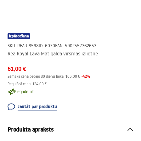
Izpārdošana
SKU
:
REA-U8598
ID
:
6070
EAN
:
5902557362653
Rea Royal Lava Mat galda virsmas izlietne
61,00 €
-
42
%
Zemākā cena pēdējo 30 dienu laikā:
106,00 €
Regulārā cena
:
124,00 €
Piegāde rīt.
Jautāt par produktu
Produkta apraksts