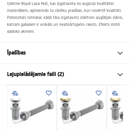
Izlietne Royal Lava Mat, kas izgatavota no augstas kvalitātes
materiāliem, apmierinās to cilvēku prasības, kuri novērtē kvalitāti.
Pateicoties tehnikai, kādā tika izgatavots izlietnes augšējais slānis,
katram gabalam ir unikāls un neatkārtojams raksts. Efekts imitē
dabisko akmeni.
Īpašības
Uzstādīšanas veids
Virs virsmasas
Lejupielādējamie faili (2)
Materiāls
Santehnikas keramika
Krāsa
Akmens imitācija
Uzstādīšanas instrukcijas
Apdare
Matēts
Basin.pdf
Garums
605
mm
Platums
360
mm
Garantijas noteikumi
Augstums
160
mm
Warranty_Terms_and_Conditions_Basins_-_5.pdf