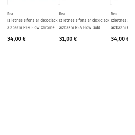
Dziļums
100
mm
Forma
Ovāls
Rea
Rea
Rea
Izlietnes sifons ar click-clack
Izlietnes sifons ar click-clack
Izlietnes sifo
Pieskarieties atverei
Nē
aizbāzni REA Flow Chrome
aizbāzni REA Flow Gold
aizbāzni REA
Pārplūdes caurums
Nē
Gold
34,00 €
31,00 €
34,00 €