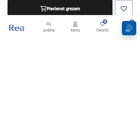
Pievienot grozam
0
0
Izvēlne
Konts
Favorīti
Grozs
Biļetens
Esiet informēti par jaunumiem un akcijām!
Pierakstīties
Ievadot un apstiprinot savus datus, jūs piekrītat saņemt biļetenu
saskaņā ar noteikumiem, kas noteikti
Noteikumos
.