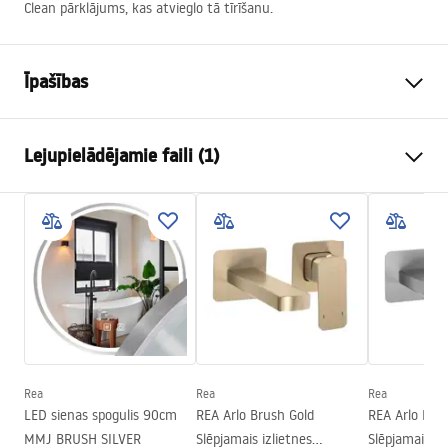
Clean pārklājums, kas atvieglo tā tīrīšanu.
Īpašības
Durvju atvēršanas metode
Bīdāmās
Lejupielādējamie faili (1)
Durvju izmērs
130
Durvju virziens
Universal
Manual
Stikla biezums
6 mm
Instrukcja Drzwi Montana.pdf
Dušas durvju augstums
200
cm
Ieejas platums
50 cm
Profila materiāls
Alumīnija
Roktura materiāls
Alumīnija
Atvēršanas virziens
-
Rea
Rea
Rea
LED sienas spogulis 90cm
REA Arlo Brush Gold
REA Arlo Brus
Easy Clean pārklājums
Jā, vienā loga pusē
MMJ BRUSH SILVER
Slēpjamais izlietnes
Slēpjamais iz