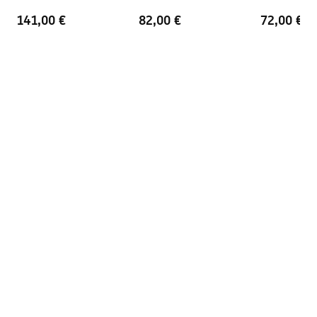
Profila apdare
Slīpēts zelts
maisītājs
maisītājs
141,00 €
82,00 €
72,00 €
Profilu pielāgošana
2 cm
Komplektā iekļauts blīvju
Jā
komplekts
Var uzstādīt bez dušas
Jā
paliktņa
Garantija
24 mēneši