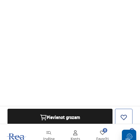
Pievienot grozam
0
0
Izvēlne
Konts
Favorīti
Grozs