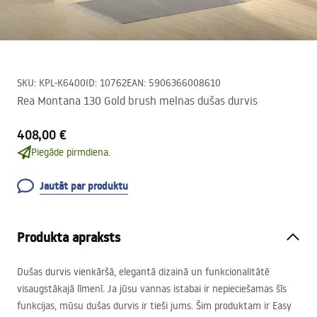
SKU
:
KPL-K6400
ID
:
10762
EAN
:
5906366008610
Rea Montana 130 Gold brush melnas dušas durvis
408,00 €
Piegāde pirmdiena.
Jautāt par produktu
Produkta apraksts
Dušas durvis vienkāršā, elegantā dizainā un funkcionalitātē
visaugstākajā līmenī. Ja jūsu vannas istabai ir nepieciešamas šīs
funkcijas, mūsu dušas durvis ir tieši jums. Šim produktam ir Easy