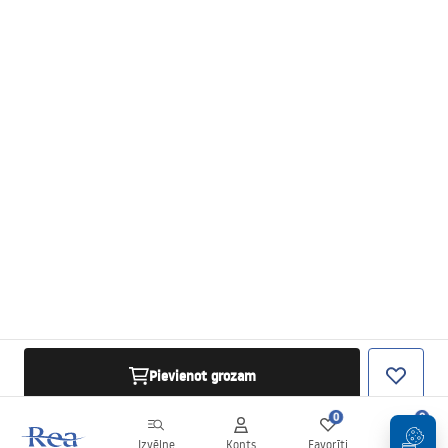
Pievienot grozam
0
0
Izvēlne
Konts
Favorīti
Grozs