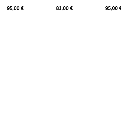
Profila apdare
Slīpēts zelts
maisītājs
maisītājs
95,00 €
81,00 €
95,00 €
Profilu pielāgošana
2 cm
Komplektā iekļauts blīvju
Jā
komplekts
Var uzstādīt bez dušas
Jā
paliktņa
Garantija
24 mēneši