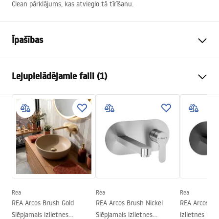
Clean pārklājums, kas atvieglo tā tīrīšanu.
Īpašības
Durvju atvēršanas metode
Bīdāmās
Lejupielādējamie faili (1)
Durvju izmērs
120
Durvju virziens
Universal
Manual
Stikla biezums
6 mm
Instrukcja Drzwi Montana.pdf
Dušas durvju augstums
200
cm
Ieejas platums
50 cm
Profila materiāls
Alumīnija
Roktura materiāls
Alumīnija
Atvēršanas virziens
-
Rea
Rea
Rea
REA Arcos Brush Gold
REA Arcos Brush Nickel
REA Arcos Ti
Easy Clean pārklājums
Jā, vienā loga pusē
Slēpjamais izlietnes
Slēpjamais izlietnes
izlietnes mais