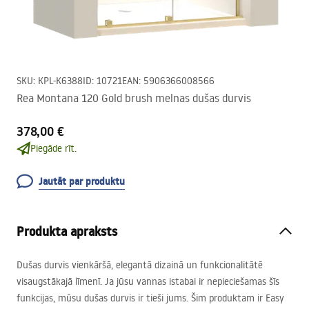
SKU
:
KPL-K6388
ID
:
10721
EAN
:
5906366008566
Rea Montana 120 Gold brush melnas dušas durvis
378,00 €
Piegāde rīt.
Jautāt par produktu
Produkta apraksts
Dušas durvis vienkāršā, elegantā dizainā un funkcionalitātē
visaugstākajā līmenī. Ja jūsu vannas istabai ir nepieciešamas šīs
funkcijas, mūsu dušas durvis ir tieši jums. Šim produktam ir Easy