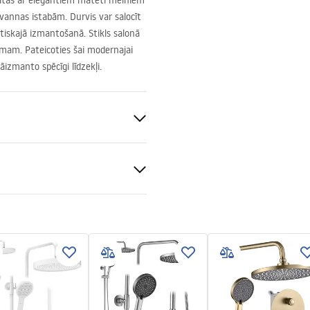
nātas ar elegantiem matēti melniem
vannas istabām. Durvis var salocīt
tiskajā izmantošanā. Stikls salonā
ājumam. Pateicoties šai modernajai
āizmanto spēcīgi līdzekļi.
nt 6mm
o abām pusēm
iktņa vai uz grīdas