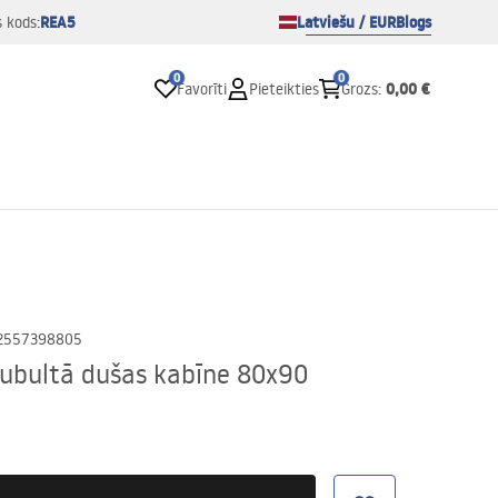
REA5
Latviešu / EUR
Blogs
s kods:
0
0
0,00 €
Favorīti
Pieteikties
Grozs
:
2557398805
Dubultā dušas kabīne 80x90