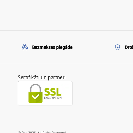
Bezmaksas piegāde
Dro
Sertifikāti un partneri
©
Rea
2026
. All Right Reserved.