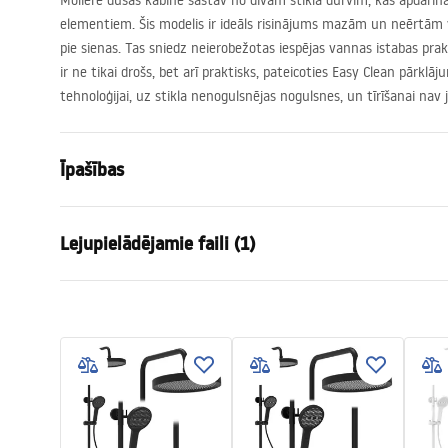
Molière dušas kabīne sastāv no divām stikla durvīm, kas apdari
elementiem. Šis modelis ir ideāls risinājums mazām un neērtām 
pie sienas. Tas sniedz neierobežotas iespējas vannas istabas prak
ir ne tikai drošs, bet arī praktisks, pateicoties Easy Clean pārkl
tehnoloģijai, uz stikla nenogulsnējas nogulsnes, un tīrīšanai nav j
Īpašības
Izmērs (durvis x durvis)
80x90
Lejupielādējamie faili (1)
Krāsa
melns
Kabīnes tips
Stūris
shower manual
Stikla krāsa
Transpare
shower manual.pdf
Atvēršanas metode
Salokāms n
Montāža
Uz dušas pal
Augstums (mm)
1900
mm
Dušas kabīnes virziens
Universal