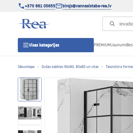
+370 661 05655
birojs@vannasistaba-rea.lv
PREMIUM
Jaunumi
Bes
Visas kategorijas
Sākumlapa
Dušas kabīnes 90x90, 80x80 un citas
Taisnstūra forma
Dušas kabīnes
Dušas durvis
Vannas istabas dušas paliktņi
Lineāras dušas notekas