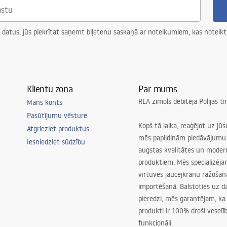
 datus, jūs piekrītat saņemt biļetenu saskaņā ar noteikumiem, kas noteikt
Klientu zona
Par mums
REA zīmols debitēja Polijas t
Mans konts
Pasūtījumu vēsture
Kopš tā laika, reaģējot uz jū
Atgrieziet produktus
mēs papildinām piedāvājumu 
Iesniedziet sūdzību
augstas kvalitātes un mode
produktiem. Mēs specializēj
virtuves jaucējkrānu ražoša
importēšanā. Balstoties uz 
pieredzi, mēs garantējam, ka
produkti ir 100% droši veselīb
funkcionāli.