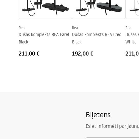
Garantija
24 mēneši
Easy Clean pārklājums
Jā, abās sti
Rea
Rea
Rea
Dušas komplekts REA Farel
Dušas komplekts REA Creo
Dušas 
Black
Black
White
211,00 €
192,00 €
211,0
Biļetens
Esiet informēti par jau