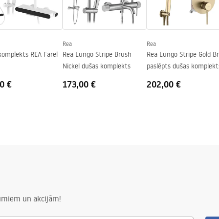
kla pusēs
Rea
Rea
komplekts REA Farel
Rea Lungo Stripe Brush
Rea Lungo Stripe Gold B
Nickel dušas komplekts
paslēpts dušas komplekt
BOX
0 €
173,00 €
202,00 €
numiem un akcijām!