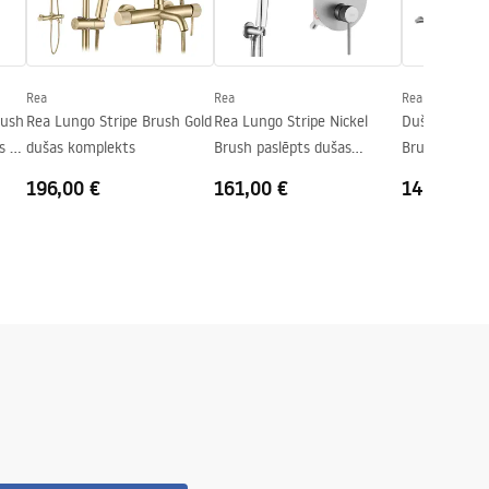
Rea
Rea
Rea
rush
Rea Lungo Stripe Brush Gold
Rea Lungo Stripe Nickel
Dušas komple
s +
dušas komplekts
Brush paslēpts dušas
Brush Nickel
komplekts + BOX
196,00 €
161,00 €
140,00 €