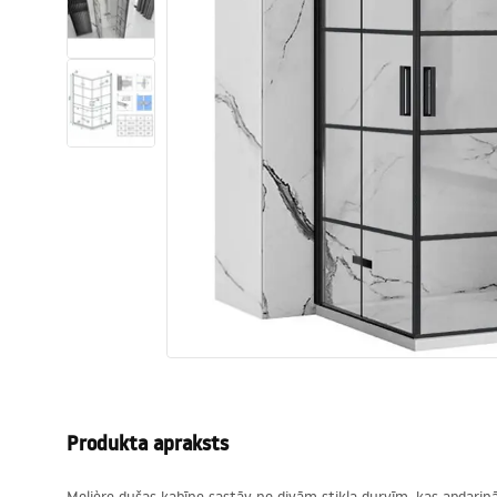
Tualetes
Izlietnes
Vannas un ekrāni
Vannas istabas jaucējkrāni
Vannas istabas dušas
Virtuve
Vannas istabas piederumi
Produkta apraksts