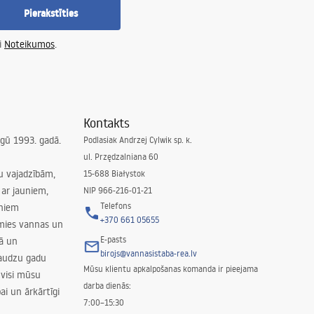
Pierakstīties
i
Noteikumos
.
Kontakts
irgū 1993. gadā.
Podlasiak Andrzej Cylwik sp. k.
ul. Przędzalniana 60
su vajadzībām,
15-688 Białystok
ar jauniem,
NIP 966-216-01-21
Telefons
rniem
+370 661 05655
amies vannas un
E-pasts
nā un
birojs@vannasistaba-rea.lv
daudzu gadu
Mūsu klientu apkalpošanas komanda ir pieejama
 visi mūsu
darba dienās:
ai un ārkārtīgi
7:00–15:30