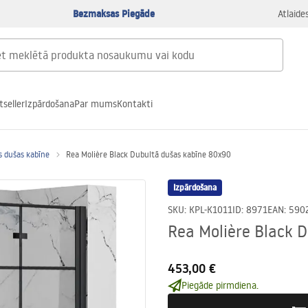
Bezmaksas Piegāde
Atlaide
tseller
Izpārdošana
Par mums
Kontakti
s dušas kabīne
Rea Molière Black Dubultā dušas kabīne 80x90
Izpārdošana
SKU
:
KPL-K1011
ID
:
8971
EAN
:
590
Rea Molière Black 
453,00 €
Piegāde pirmdiena.