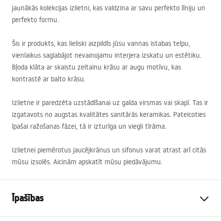
jaunākās kolekcijas izlietni, kas valdzina ar savu perfekto līniju un
perfekto formu.
Šis ir produkts, kas lieliski aizpildīs jūsu vannas istabas telpu,
vienlaikus saglabājot nevainojamu interjera izskatu un estētiku.
Bļoda klāta ar skaistu zeltainu krāsu ar augu motīvu, kas
kontrastē ar balto krāsu.
Izlietne ir paredzēta uzstādīšanai uz galda virsmas vai skapī. Tas ir
izgatavots no augstas kvalitātes sanitārās keramikas. Pateicoties
īpašai ražošanas fāzei, tā ir izturīga un viegli tīrāma.
Izlietnei piemērotus jaucējkrānus un sifonus varat atrast arī citās
mūsu izsolēs. Aicinām apskatīt mūsu piedāvājumu.
Īpašības