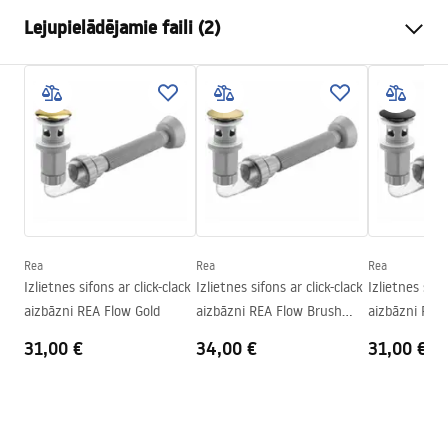
Uzstādīšanas veids
Virs virsmasas
Lejupielādējamie faili (2)
Materiāls
Santehnikas keramika
Krāsa
Balts/Zelts, Raksts
Uzstādīšanas instrukcijas
Apdare
Spīdīgs
Basin.pdf
Garums
520
mm
Platums
400
mm
Garantijas noteikumi
Augstums
135
mm
Warranty_Terms_and_Conditions_Basins_-_5.pdf
Dziļums
110
mm
Forma
Ovāls
Rea
Rea
Rea
Izlietnes sifons ar click-clack
Izlietnes sifons ar click-clack
Izlietnes sifo
Pieskarieties atverei
Nē
aizbāzni REA Flow Gold
aizbāzni REA Flow Brush
aizbāzni REA
Pārplūdes caurums
Nē
Gold
31,00 €
34,00 €
31,00 €