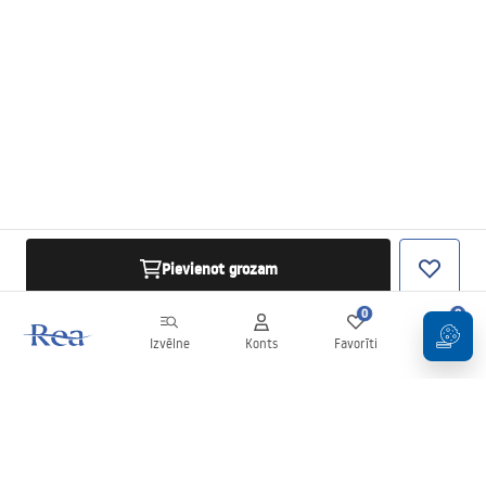
Pievienot grozam
0
0
Izvēlne
Konts
Favorīti
Grozs
Biļetens
Esiet informēti par jaunumiem un akcijām!