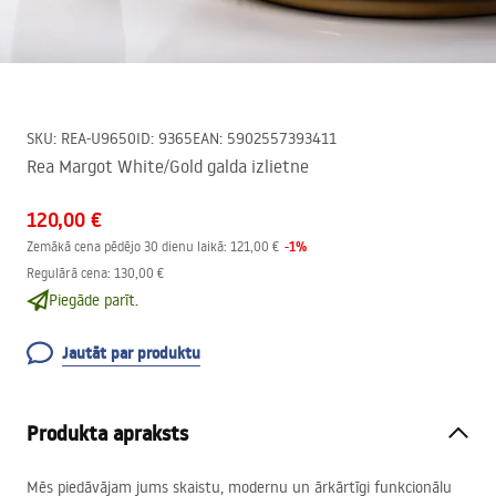
SKU
:
REA-U9650
ID
:
9365
EAN
:
5902557393411
Rea Margot White/Gold galda izlietne
120,00 €
-
1
%
Zemākā cena pēdējo 30 dienu laikā:
121,00 €
Regulārā cena
:
130,00 €
Piegāde parīt.
Jautāt par produktu
Produkta apraksts
Mēs piedāvājam jums skaistu, modernu un ārkārtīgi funkcionālu