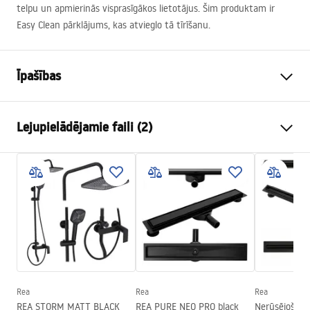
telpu un apmierinās visprasīgākos lietotājus. Šim produktam ir
Easy Clean pārklājums, kas atvieglo tā tīrīšanu.
Īpašības
Izmērs (durvis x siena)
100x90
Lejupielādējamie faili (2)
Krāsa
melns
Kabīnes tips
Stūris
shower manual
Stikla krāsa
Transparent 6mm
shower manual.pdf
Atvēršanas metode
Tilt-up
Montāža
Uz dušas paliktņa vai uz grīdas
Instrukcja montażu
Augstums (mm)
2005
mm
Instrukcja_kabiny_Hugo_PL.pdf
Dušas kabīnes virziens
Universal
Garantija
24 mēneši
Rea
Rea
Rea
REA STORM MATT BLACK
REA PURE NEO PRO black
Nerūsējošā tē