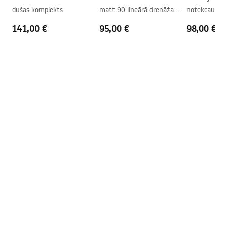
Easy Clean pārklājums
Jā, vienā loga pusē
dušas komplekts
matt 90 lineārā drenāža
notekcaurul
Melns
PRO melna m
141,00 €
95,00 €
98,00 €