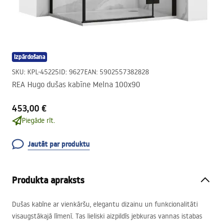
Izpārdošana
SKU
:
KPL-45225
ID
:
9627
EAN
:
5902557382828
REA Hugo dušas kabīne Melna 100x90
453,00 €
Piegāde rīt.
Jautāt par produktu
Produkta apraksts
Dušas kabīne ar vienkāršu, elegantu dizainu un funkcionalitāti
visaugstākajā līmenī. Tas lieliski aizpildīs jebkuras vannas istabas