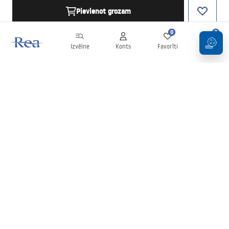
Pievienot grozam
0
0
Izvēlne
Konts
Favorīti
Grozs
Biļetens
Esiet informēti par jaunumiem un akcijām!
Pierakstīties
Ievadot un apstiprinot savus datus, jūs piekrītat saņemt biļetenu
saskaņā ar noteikumiem, kas noteikti
Noteikumos
.