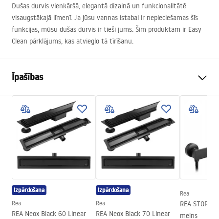
Dušas durvis vienkāršā, elegantā dizainā un funkcionalitātē
visaugstākajā līmenī. Ja jūsu vannas istabai ir nepieciešamas šīs
funkcijas, mūsu dušas durvis ir tieši jums. Šim produktam ir Easy
Clean pārklājums, kas atvieglo tā tīrīšanu.
Īpašības
Durvju atvēršanas metode
Tilt
Durvju izmērs
90
Durvju virziens
Universal
Stikla biezums
6 mm
Dušas durvju augstums
200
cm
Ieejas platums
60 cm
Izpārdošana
Izpārdošana
Rea
Profila materiāls
Alumīnija
Rea
Rea
REA STORM du
Roktura materiāls
Alumīnija
REA Neox Black 60 Linear
REA Neox Black 70 Linear
melns