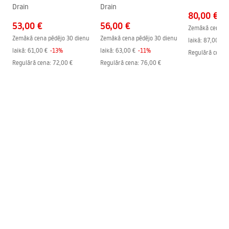
Drain
Drain
Atvēršanas virziens
ārpus
80,00 €
53,00 €
56,00 €
Easy Clean pārklājums
Jā, vienā loga pusē
Zemākā cena pē
Zemākā cena pēdējo 30 dienu
Zemākā cena pēdējo 30 dienu
laikā:
87,00 €
-
Profila apdare
Black
laikā:
61,00 €
-
13
%
laikā:
63,00 €
-
11
%
Regulārā cena
:
Profilu pielāgošana
2 cm
Regulārā cena
:
72,00 €
Regulārā cena
:
76,00 €
Komplektā iekļauts blīvju
Jā
komplekts
Var uzstādīt bez dušas
Jā
paliktņa
Garantija
24 mēneši