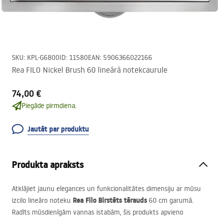
SKU
:
KPL-G6800
ID
:
11580
EAN
:
5906366022166
Rea FILO Nickel Brush 60 lineārā notekcaurule
74,00 €
Piegāde pirmdiena.
Jautāt par produktu
Produkta apraksts
Atklājiet jaunu elegances un funkcionalitātes dimensiju ar mūsu
Rea Filo Birstēts tērauds
izcilo lineāro noteku
60 cm garumā.
Radīts mūsdienīgām vannas istabām, šis produkts apvieno