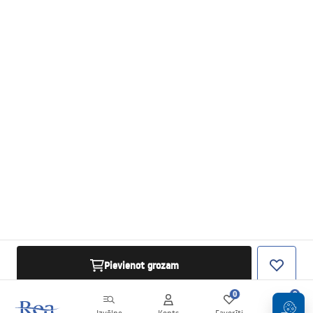
Pievienot grozam
0
0