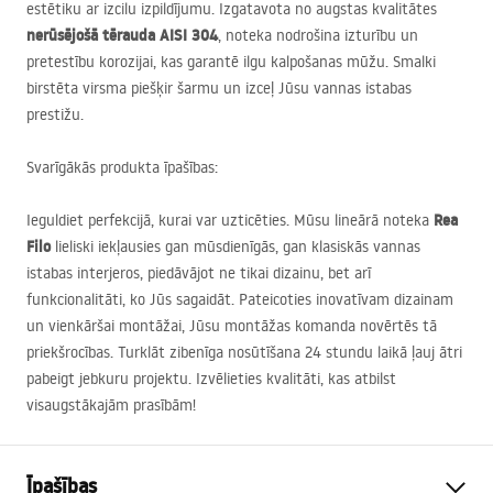
estētiku ar izcilu izpildījumu. Izgatavota no augstas kvalitātes
nerūsējošā tērauda
AISI
304
, noteka nodrošina izturību un
pretestību korozijai, kas garantē ilgu kalpošanas mūžu. Smalki
birstēta virsma piešķir šarmu un izceļ Jūsu vannas istabas
prestižu.
Svarīgākās produkta īpašības:
Rea
Ieguldiet perfekcijā, kurai var uzticēties. Mūsu lineārā noteka
Filo
lieliski iekļausies gan mūsdienīgās, gan klasiskās vannas
istabas interjeros, piedāvājot ne tikai dizainu, bet arī
funkcionalitāti, ko Jūs sagaidāt. Pateicoties inovatīvam dizainam
un vienkāršai montāžai, Jūsu montāžas komanda novērtēs tā
priekšrocības. Turklāt zibenīga nosūtīšana 24 stundu laikā ļauj ātri
pabeigt jebkuru projektu. Izvēlieties kvalitāti, kas atbilst
visaugstākajām prasībām!
Īpašības