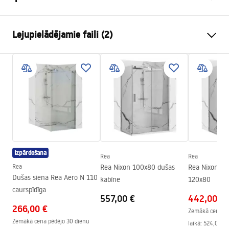
Drenāžas veids
Slaids
Lejupielādējamie faili (2)
Izlietnes slazdā tipa
pagriežams 360° leņķī
Notekas garums (cm)
60
Uzstādīšanas instrukcijas
Drenāžas materiāls
AISI 304 nerūsējošais tērauds
LINEAR-3.pdf
Krāsa
Matēts tērauds
Izlietnes slazdā tipa
vienpusējs ar rakstu
Drošības informācija
Jauda
0,45 l/s
WARUNKI BEZPIECZENSTWA ODPŁYWY.pdf
Apvalks
Nano Flex
Izpārdošana
Garantija
120 mēneši tērauda
Rea
Rea
konstrukcijai, 24 mēneši citiem
Rea
Rea Nixon 100x80 dušas
Rea Nixon du
Dušas siena Rea Aero N 110
elementiem
kabīne
120x80
caurspīdīga
557,00 €
442,00 €
266,00 €
Zemākā cena pē
Zemākā cena pēdējo 30 dienu
laikā:
524,00 €