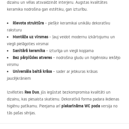
dizainu un vēlas atsvaidzināt interjeru. Augstas kvalitātes
keramika nodrošina gan estētiku, gan izturību.
Rievota struktūra
– piešķir keramikai unikālu dekoratīvu
raksturu
Montāža uz virsmas
– ļauj veidot modernu izkārtojumu un
viegli pielāgoties virsmai
Sanitārā keramika
– izturīga un viegli kopjama
Bez pārplūdes atveres
– nodrošina gludu un higiēnisku iekšējo
virsmu
Universāla baltā krāsa
– sader ar jebkuras krāsas
jaucējkrāniem
Rea Duo
Izvēloties
, jūs iegūstat bezkompromisa kvalitāti un
dizainu, kas piesaista skatienu. Dekoratīvā forma padara ikdienas
piekarināma WC poda
higiēnu patīkamu. Pieejama arī
versija no
tās pašas sērijas.