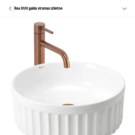
Rea DUO galda virsmas izlietne