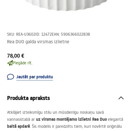
SKU
:
REA-U3602
ID
:
12472
EAN
:
5906366022838
Rea DUO galda virsmas izlietne
78,00 €
Piegāde rīt.
Jautāt par produktu
Produkta apraksts
Atklājiet izteiksmīgu stilu un mūsdienīgu noskaņu savā
uz virsmas montējamo izlietni Rea Duo
vannasistabā ar
elegantā
baltā apdarē
. Šis modelis ir paredzēts tiem, kuri novērtē oriģinālu