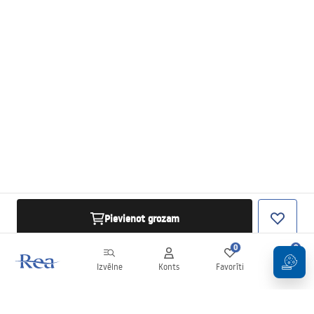
Pievienot grozam
0
0
Izvēlne
Konts
Favorīti
Grozs