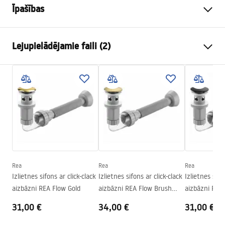
Īpašības
Uzstādīšanas veids
Virs virsmasas
Lejupielādējamie faili (2)
Materiāls
Santehnikas keramika
Krāsa
Balts
Uzstādīšanas instrukcijas
Apdare
Spīdīgs
Basin.pdf
Garums
380
mm
Platums
380
mm
Garantijas noteikumi
Augstums
150
mm
Warranty_Terms_and_Conditions_Basins_-_5.pdf
Dziļums
115
mm
Forma
Apaļš
Rea
Rea
Rea
Izlietnes sifons ar click-clack
Izlietnes sifons ar click-clack
Izlietnes sifo
Pieskarieties atverei
Nē
aizbāzni REA Flow Gold
aizbāzni REA Flow Brush
aizbāzni REA
Pārplūdes caurums
Nē
Gold
31,00 €
34,00 €
31,00 €