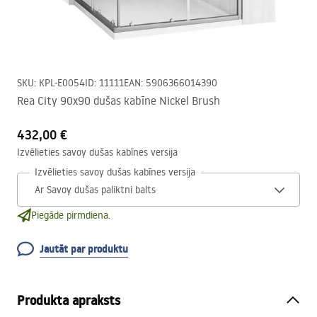
SKU
:
KPL-E0054
ID
:
11111
EAN
:
5906366014390
Rea City 90x90 dušas kabīne Nickel Brush
432,00 €
Izvēlieties savoy dušas kabīnes versija
Izvēlieties savoy dušas kabīnes versija
Piegāde pirmdiena.
Jautāt par produktu
Produkta apraksts