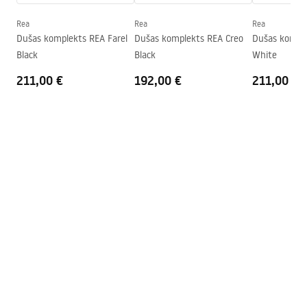
Augstums (mm)
1900
mm
Rea
Rea
Rea
Dušas kabīnes virziens
Universal
Dušas komplekts REA Farel
Dušas komplekts REA Creo
Dušas komple
Black
Black
White
Garantija
24 mēneši
211,00 €
192,00 €
211,00 €
Easy Clean pārklājums
Nē