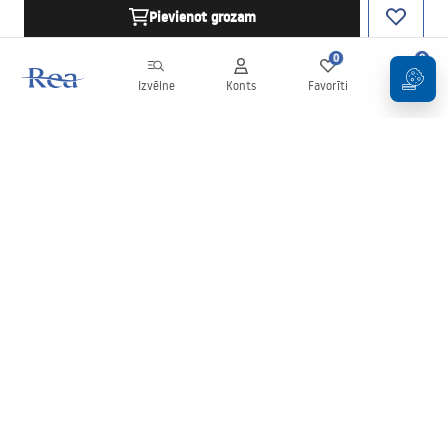
Pievienot grozam
0
0
Izvēlne
Konts
Favorīti
Grozs
Biļetens
Esiet informēti par jaunumiem un akcijām!
Pierakstīties
Ievadot un apstiprinot savus datus, jūs piekrītat saņemt biļetenu
saskaņā ar noteikumiem, kas noteikti
Noteikumos
.