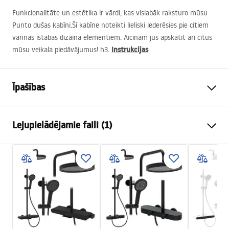
Funkcionalitāte un estētika ir vārdi, kas vislabāk raksturo mūsu
Punto dušas kabīni.Šī kabīne noteikti lieliski iederēsies pie citiem
vannas istabas dizaina elementiem. Aicinām jūs apskatīt arī citus
Instrukcijas
mūsu veikala piedāvājumus! h3.
Īpašības
Izmērs (durvis x siena)
90x90
Lejupielādējamie faili (1)
Krāsa
Tērauds
Kabīnes tips
Stūris
shower manual
Stikla krāsa
Transparent 4mm,
shower manual.pdf
Transparent 5mm
Atvēršanas metode
Bīdāmās
Seria
City
Montāža
Uz dušas paliktņa vai uz grīdas