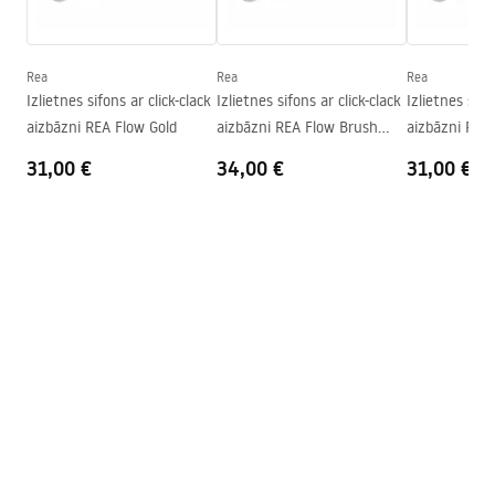
Augstums
115
mm
Warranty_Terms_and_Conditions_Basins_-_5.pdf
Dziļums
95
mm
Forma
Apaļš
Rea
Rea
Rea
Izlietnes sifons ar click-clack
Izlietnes sifons ar click-clack
Izlietnes sifo
Pieskarieties atverei
Nē
aizbāzni REA Flow Gold
aizbāzni REA Flow Brush
aizbāzni REA
Pārplūdes caurums
Nē
Gold
31,00 €
34,00 €
31,00 €