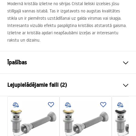
Modernā kristāla izlietne no sērijas Cristal lieliski izcelsies jūsu
stilīgajā vannas istabā. Tas ir izgatavots no augstas kvalitātes
stikla un ir piemērots uzstādīšanai uz galda virsmas vai skapja.
Interesanto vizuālo efektu paspilgtina kristālos atstarotā gaisma.
Izlietne ar kristāla apdari neapšaubāmi izceļas ar interesantu
rakstu un dizainu.
Īpašības
Uzstādīšanas veids
Virs virsmasas
Lejupielādējamie faili (2)
Materiāls
Rūdīts stikls
Krāsa
Pelēks, Caurspīdīgs
Uzstādīšanas instrukcijas
Apdare
Spīdīgs
Basin.pdf
Garums
355
mm
Platums
355
mm
Garantijas noteikumi