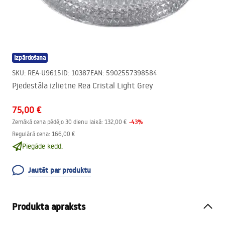
Izpārdošana
SKU
:
REA-U9615
ID
:
10387
EAN
:
5902557398584
Pjedestāla izlietne Rea Cristal Light Grey
75,00 €
-
43
%
Zemākā cena pēdējo 30 dienu laikā:
132,00 €
Regulārā cena
:
166,00 €
Piegāde kedd.
Jautāt par produktu
Produkta apraksts