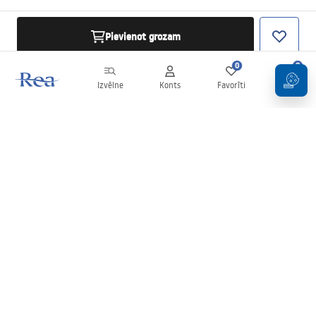
Pievienot grozam
0
0
Izvēlne
Konts
Favorīti
Grozs
Biļetens
Esiet informēti par jaunumiem un akcijām!
Pierakstīties
Ievadot un apstiprinot savus datus, jūs piekrītat saņemt biļetenu
saskaņā ar noteikumiem, kas noteikti
Noteikumos
.