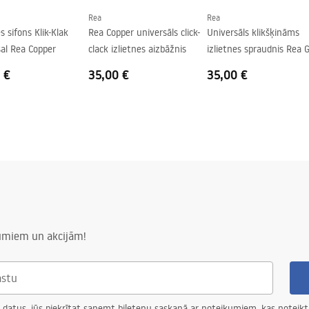
Rea
Rea
s sifons Klik-Klak
Rea Copper universāls click-
Universāls klikšķināms
al Rea Copper
clack izlietnes aizbāžnis
izlietnes spraudnis Rea 
Antique
 €
35,00 €
35,00 €
numiem un akcijām!
 datus, jūs piekrītat saņemt biļetenu saskaņā ar noteikumiem, kas noteikt