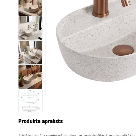
Tualetes
Izlietnes
Vannas un ekrāni
Vannas istabas jaucējkrāni
Vannas istabas dušas
Virtuve
Vannas istabas piederumi
Produkta apraksts