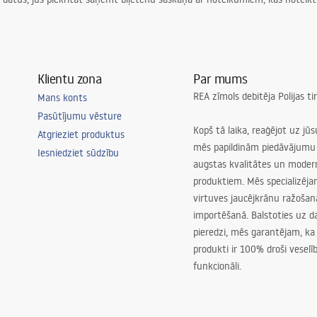
Klientu zona
Par mums
REA zīmols debitēja Polijas t
Mans konts
Pasūtījumu vēsture
Kopš tā laika, reaģējot uz jū
Atgrieziet produktus
mēs papildinām piedāvājumu 
Iesniedziet sūdzību
augstas kvalitātes un mode
produktiem. Mēs specializēj
virtuves jaucējkrānu ražoša
importēšanā. Balstoties uz 
pieredzi, mēs garantējam, ka
produkti ir 100% droši veselīb
funkcionāli.