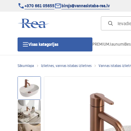
+370 661 05655
birojs@vannasistaba-rea.lv
PREMIUM
Jaunumi
Bes
Visas kategorijas
Sākumlapa
Izlietnes, vannas istabas izlietnes
Vannas istabas izliet
Dušas kabīnes
Dušas durvis
Vannas istabas dušas paliktņi
Lineāras dušas notekas