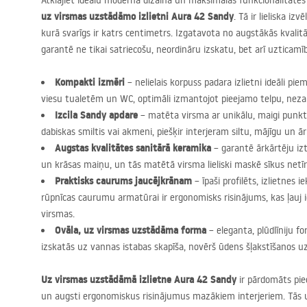
Atklājiet ideālu modernā dizaina un maksimālas funkcionalitāt
uz virsmas uzstādāmo izlietni Aura 42 Sandy
. Tā ir lieliska iz
kurā svarīgs ir katrs centimetrs. Izgatavota no augstākās kvalit
garantē ne tikai satriecošu, neordināru izskatu, bet arī uztica
Kompakti izmēri
– nelielais korpuss padara izlietni ideāli 
viesu tualetēm un WC, optimāli izmantojot pieejamo telpu, neza
Izcila Sandy apdare
– matēta virsma ar unikālu, maigi punkt
dabiskas smiltis vai akmeni, piešķir interjeram siltu, mājīgu un ār
Augstas kvalitātes sanitārā keramika
– garantē ārkārtēju iz
un krāsas maiņu, un tās matētā virsma lieliski maskē sīkus netīr
Praktisks caurums jaucējkrānam
– īpaši profilēts, izlietnes 
rūpnīcas caurumu armatūrai ir ergonomisks risinājums, kas ļauj i
virsmas.
Ovāla, uz virsmas uzstādāma forma
– eleganta, plūdlīniju f
izskatās uz vannas istabas skapīša, novērš ūdens šļakstīšanos uz
Uz virsmas uzstādāmā izlietne Aura 42 Sandy
ir pārdomāts pie
un augsti ergonomiskus risinājumus mazākiem interjeriem. Tās un