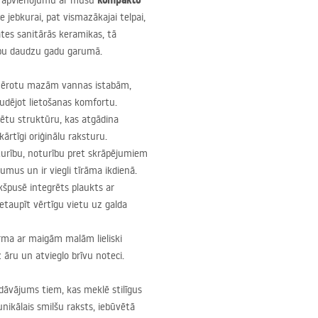
kompakto
es apvienojumu ar mūsu
vēle jebkurai, pat vismazākajai telpai,
ātes sanitārās keramikas, tā
mību daudzu gadu garumā.
piemērotu mazām vannas istabām,
udējot lietošanas komfortu.
ētu struktūru, kas atgādina
kārtīgi oriģinālu raksturu.
turību, noturību pret skrāpējumiem
umus un ir viegli tīrāma ikdienā.
iekšpusē integrēts plaukts ar
etaupīt vērtīgu vietu uz galda
orma ar maigām malām lieliski
 āru un atvieglo brīvu noteci.
dāvājums tiem, kas meklē stilīgus
ikālais smilšu raksts, iebūvētā