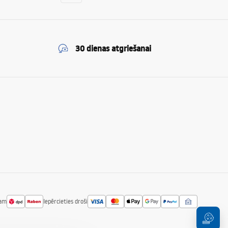
30 dienas atgriešanai
jam
Iepērcieties droši