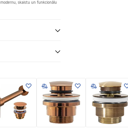
r modernu, skaistu un funkcionālu
sas
s keramika
s imitācija
tijas noteikumi
nty_Terms_and_Conditions_
_-_5.pdf