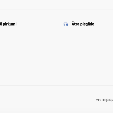
ši pirkumi
Ātra piegāde
Mēs piegādā