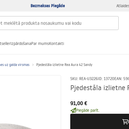
Bezmaksas Piegāde
Atlaide
tseller
Izpārdošana
Par mums
Kontakti
nes uz galda virsmas
Pjedestāla izlietne Rea Aura 42 Sandy
SKU
:
REA-U3226
ID
:
13720
EAN
:
59
Pjedestāla izlietne
91,00 €
Piegāde parīt.