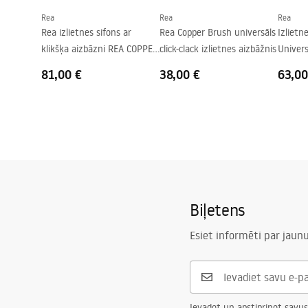
Rea
Rea
Rea
Pārplūdes caurums
Nē
Rea izlietnes sifons ar
Rea Copper Brush universāls
Izlietne
klikšķa aizbāzni REA COPPER
click-clack izlietnes aizbāžnis
Univers
MAT
81,00 €
38,00 €
63,00
Biļetens
Esiet informēti par jau
Ievadot un apstiprinot savus