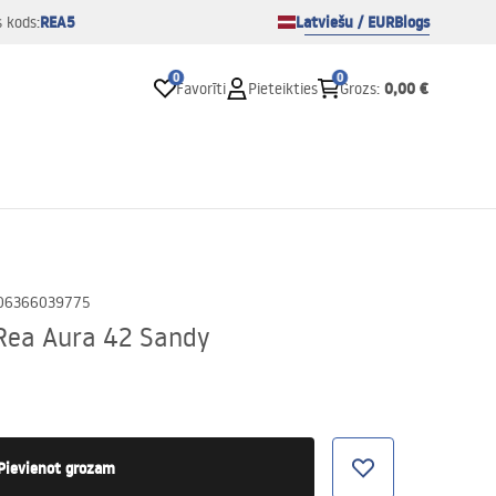
REA5
Latviešu / EUR
Blogs
s kods:
0
0
0,00 €
Favorīti
Pieteikties
Grozs
:
06366039775
 Rea Aura 42 Sandy
Pievienot grozam