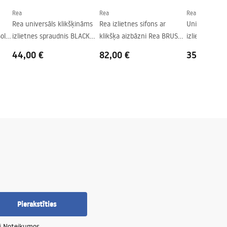
Rea
Rea
Rea
Rea universāls klikšķināms
Rea izlietnes sifons ar
Universāls kl
Gold
izlietnes spraudnis BLACK
klikšķa aizbāzni Rea BRUSH
izlietnes spr
METALLIC
NICKLE INOX
Brushed Nick
44,00 €
82,00 €
35,00 €
Pierakstīties
i
Noteikumos
.