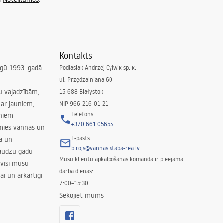
Kontakts
irgū 1993. gadā.
Podlasiak Andrzej Cylwik sp. k.
ul. Przędzalniana 60
su vajadzībām,
15-688 Białystok
ar jauniem,
NIP 966-216-01-21
Telefons
rniem
+370 661 05655
amies vannas un
E-pasts
nā un
birojs@vannasistaba-rea.lv
daudzu gadu
Mūsu klientu apkalpošanas komanda ir pieejama
 visi mūsu
darba dienās:
ai un ārkārtīgi
7:00–15:30
Sekojiet mums