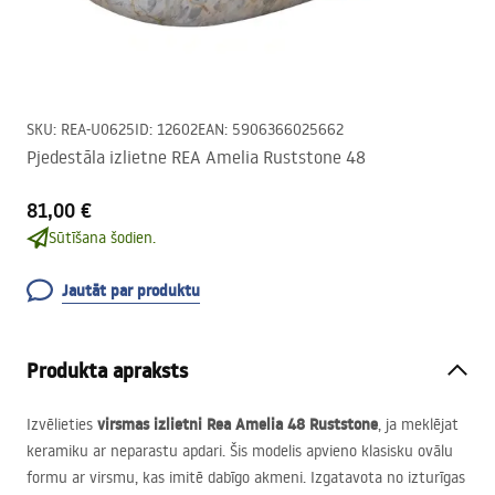
SKU
:
REA-U0625
ID
:
12602
EAN
:
5906366025662
Pjedestāla izlietne REA Amelia Ruststone 48
81,00 €
Sūtīšana šodien.
Jautāt par produktu
Produkta apraksts
virsmas izlietni Rea Amelia 48 Ruststone
Izvēlieties
, ja meklējat
keramiku ar neparastu apdari. Šis modelis apvieno klasisku ovālu
formu ar virsmu, kas imitē dabīgo akmeni. Izgatavota no izturīgas