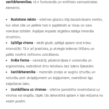
sanitārkeramikas
, tā ir funkcionāls un estētisks vannasistabas
elements.
Ruststone raksts
– izlietnes glazūru klāj daudzkrāsains motīvs,
kur vēsie zilie un pelēkie toņi ir papildināti ar rūsas un vara
nokrāsas dzīslām. Kopējais iespaids atgādina dabīga minerāla
struktūru.
Spīdīga virsma
– ideāli gludā, spīdīgā apdare izceļ krāsu
intensitāti. Tā ir arī praktiska, jo atvieglo ikdienas tīrīšanu un
palīdz novērst netīrumu uzkrāšanos.
Ovāla forma
– vienkāršā, plūdenā bļoda ir universāla un
ergonomiska, nodrošinot ērtu lietošanu bez ūdens šļakatām.
Sanitārkeramika
– materiāls izceļas ar augstu izturību un
noturību pret skrāpējumiem un bojājumiem, nodrošinot ilgu
kalpošanas laiku.
Uzstādīšana uz virsmas
– izlietne paredzēta novietošanai uz
virsmas vai skapīša, tāpēc tās dekoratīvā apdare ir labi redzama no
visām pusēm.