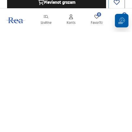
Pievienot grozam
0
0
Izvēlne
Konts
Favorīti
Grozs
Biļetens
Esiet informēti par jaunumiem un akcijām!
Pierakstīties
Ievadot un apstiprinot savus datus, jūs piekrītat saņemt biļetenu
saskaņā ar noteikumiem, kas noteikti
Noteikumos
.