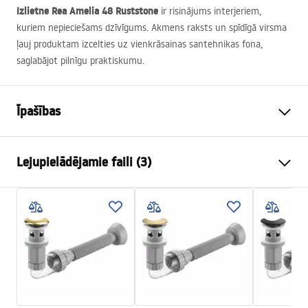
Izlietne Rea Amelia 48 Ruststone
ir risinājums interjeriem,
kuriem nepieciešams dzīvīgums. Akmens raksts un spīdīgā virsma
ļauj produktam izcelties uz vienkrāsainas santehnikas fona,
saglabājot pilnīgu praktiskumu.
Īpašības
Uzstādīšanas veids
Virs virsmasas
Lejupielādējamie faili (3)
Materiāls
Santehnikas keramika
Krāsa
Akmens imitācija
Uzstādīšanas instrukcijas
Apdare
Spīdīgs
Basin.pdf
Garums
480
mm
Platums
345
mm
Warunki bezpieczeństwa
Augstums
135
mm
WARUNKI BEZPIECZENSTWA UMYWALKI.pdf
Dziļums
105
mm