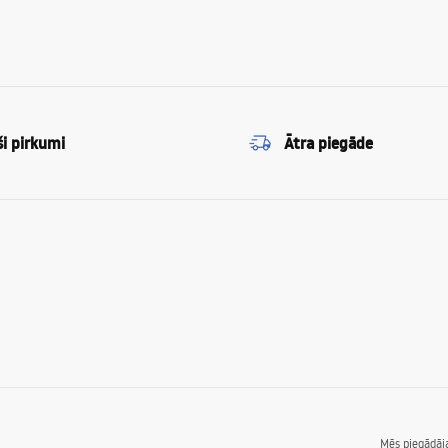
ši pirkumi
Ātra piegāde
Mēs piegādā