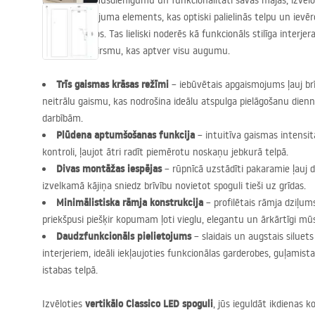
Novērtējiet mūsdienīgumu un funkcionalitāti savās mājās, izvēl
ir izcils aprīkojuma elements, kas optiski palielinās telpu un ievē
sagatavošanos. Tas lieliski noderēs kā funkcionāls stilīga interjera
atstarojošo virsmu, kas aptver visu augumu.
Trīs gaismas krāsas režīmi
– iebūvētais apgaismojums ļauj brīv
neitrālu gaismu, kas nodrošina ideālu atspulga pielāgošanu die
darbībām.
Plūdena aptumšošanas funkcija
– intuitīva gaismas intensit
kontroli, ļaujot ātri radīt piemērotu noskaņu jebkurā telpā.
Divas montāžas iespējas
– rūpnīcā uzstādīti pakaramie ļauj d
izvelkamā kājiņa sniedz brīvību novietot spoguli tieši uz grīdas.
Minimālistiska rāmja konstrukcija
– profilētais rāmja dziļu
priekšpusi piešķir kopumam ļoti vieglu, elegantu un ārkārtīgi mū
Daudzfunkcionāls pielietojums
– slaidais un augstais siluets
interjeriem, ideāli iekļaujoties funkcionālas garderobes, guļamist
istabas telpā.
vertikālo Classico
LED
spoguli
Izvēloties
, jūs ieguldāt ikdienas 