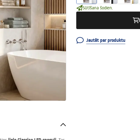
Sūtīšana šodien.
Jautāt par produktu