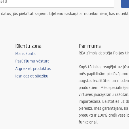
 datus, jūs piekrītat saņemt biļetenu saskaņā ar noteikumiem, kas noteikt
Klientu zona
Par mums
REA zīmols debitēja Polijas t
Mans konts
Pasūtījumu vēsture
Kopš tā laika, reaģējot uz jū
Atgrieziet produktus
mēs papildinām piedāvājumu 
Iesniedziet sūdzību
augstas kvalitātes un mode
produktiem. Mēs specializēj
virtuves jaucējkrānu ražoša
importēšanā. Balstoties uz 
pieredzi, mēs garantējam, ka
produkti ir 100% droši veselīb
funkcionāli.