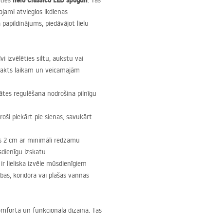
lielo Classico
LED
spoguli
oties
. Tas
rojami atvieglos ikdienas
 papildinājums, piedāvājot lielu
i izvēlēties siltu, aukstu vai
nnakts laikam un veicamajām
ātes regulēšana nodrošina pilnīgu
roši piekārt pie sienas, savukārt
ms 2 cm ar minimāli redzamu
sdienīgu izskatu.
 ir lieliska izvēle mūsdienīgiem
abas, koridora vai plašas vannas
komfortā un funkcionālā dizainā. Tas