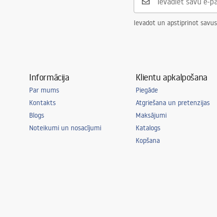
Garantija
24 mēneši
Ievadot un apstiprinot savus
Informācija
Klientu apkalpošana
Par mums
Piegāde
Kontakts
Atgriešana un pretenzijas
Blogs
Maksājumi
Noteikumi un nosacījumi
Katalogs
Kopšana