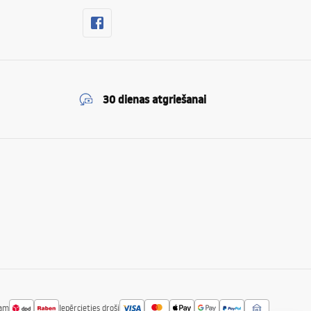
30 dienas atgriešanai
jam
Iepērcieties droši