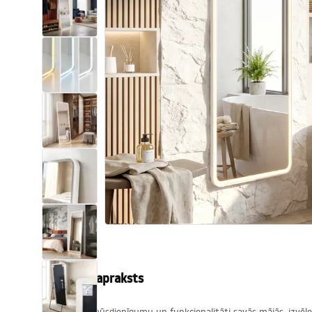
Tualetes
Izlietnes
Vannas un ekrāni
Vannas istabas jaucējkrāni
Vannas istabas dušas
Virtuve
Vannas istabas piederumi
Produkta apraksts