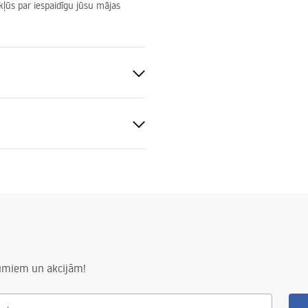
kļūs par iespaidīgu jūsu mājas
tijas noteikumi
nty_Terms_and_Conditions_
ors_-_24.pdf
ida
numiem un akcijām!