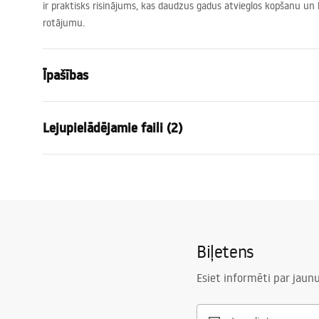
ir praktisks risinājums, kas daudzus gadus atvieglos kopšanu un 
rotājumu.
Īpašības
Augstums
1600
mm
Lejupielādējamie faili (2)
Platums
500
mm
Dziļums
20
mm
Garan
LED apgaismojums
Jā
manual mirror led
Warra
manual mirror led.pdf
Rāmis
Jā
-_Mirr
Rāmja krāsa
Balts
Biļetens
Rāmja materiāls
Metāls
Forma
Taisnstūrve
Esiet informēti par jau
Pretapdukošanas
Nē
Power
12
W