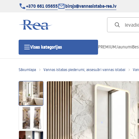
+370 661 05655
birojs@vannasistaba-rea.lv
PREMIUM
Jaunumi
Bes
Visas kategorijas
Sākumlapa
Vannas istabas piederumi, aksesuāri vannas istabai
Van
Dušas kabīnes
Dušas durvis
Vannas istabas dušas paliktņi
Lineāras dušas notekas