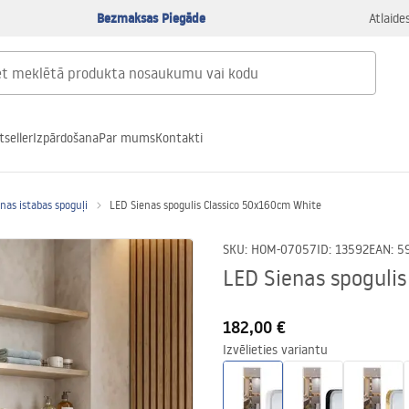
Bezmaksas Piegāde
Atlaide
tseller
Izpārdošana
Par mums
Kontakti
nas istabas spoguļi
LED Sienas spogulis Classico 50x160cm White
SKU
:
HOM-07057
ID
:
13592
EAN
:
5
LED Sienas spoguli
182,00 €
Izvēlieties variantu