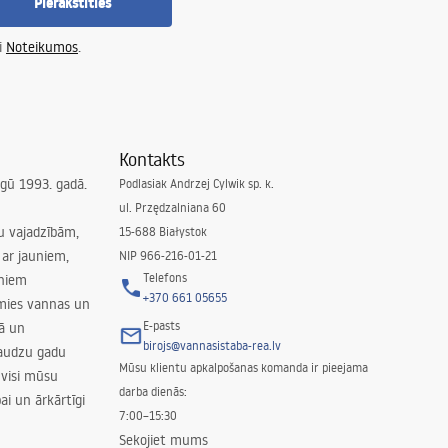
Pierakstīties
i
Noteikumos
.
Kontakts
irgū 1993. gadā.
Podlasiak Andrzej Cylwik sp. k.
ul. Przędzalniana 60
su vajadzībām,
15-688 Białystok
ar jauniem,
NIP 966-216-01-21
Telefons
rniem
+370 661 05655
amies vannas un
E-pasts
nā un
birojs@vannasistaba-rea.lv
daudzu gadu
Mūsu klientu apkalpošanas komanda ir pieejama
 visi mūsu
darba dienās:
ai un ārkārtīgi
7:00–15:30
Sekojiet mums