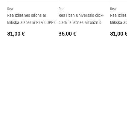
Forma
Taisnstūra
Rea
Rea
Rea
Rea izlietnes sifons ar
ReaTitan universāls click-
Rea izlietnes 
Pieskarieties atverei
Jā
klikšķa aizbāzni REA COPPER
clack izlietnes aizbāžnis
klikšķa aizbā
Pārplūdes caurums
Nē
MAT
81,00 €
36,00 €
81,00 €