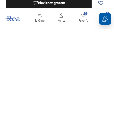
Pievienot grozam
0
0
Izvēlne
Konts
Favorīti
Grozs
Biļetens
Esiet informēti par jaunumiem un akcijām!
Pierakstīties
Ievadot un apstiprinot savus datus, jūs piekrītat saņemt biļetenu
saskaņā ar noteikumiem, kas noteikti
Noteikumos
.