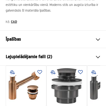
estētiku un vienkāršību vienā. Moderns stils un augsta izturība ir
galvenāsós šī materiāla īpašības.
CAD
h3.
Īpašības
Uzstādīšanas veids
Virs virsmasas , Piekaramā
Lejupielādējamie faili (2)
Materiāls
Konglomerāts
Krāsa
Melns
Uzstādīšanas instrukcijas
Apdare
Matēts
Basin.pdf
Garums
600
mm
Platums
370
mm
Garantijas noteikumi
Augstums
140
mm
Warranty_Terms_and_Conditions_Basins_-_5.pdf
Dziļums
90
mm