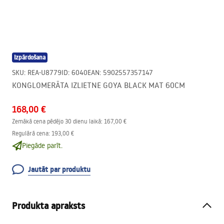
Izpārdošana
SKU
:
REA-U8779
ID
:
6040
EAN
:
5902557357147
KONGLOMERĀTA IZLIETNE GOYA BLACK MAT 60CM
168,00 €
Zemākā cena pēdējo 30 dienu laikā:
167,00 €
Regulārā cena
:
193,00 €
Piegāde parīt.
Jautāt par produktu
Produkta apraksts