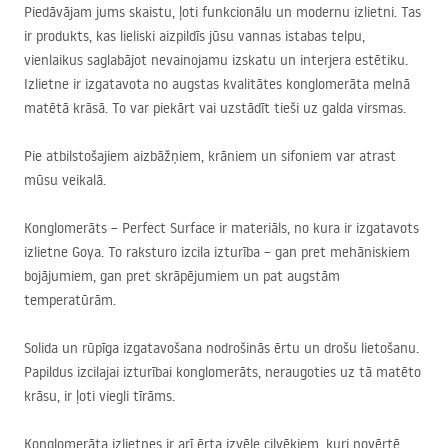
Piedāvājam jums skaistu, ļoti funkcionālu un modernu izlietni. Tas
ir produkts, kas lieliski aizpildīs jūsu vannas istabas telpu,
vienlaikus saglabājot nevainojamu izskatu un interjera estētiku.
Izlietne ir izgatavota no augstas kvalitātes konglomerāta melnā
matētā krāsā. To var piekārt vai uzstādīt tieši uz galda virsmas.
Pie atbilstošajiem aizbāžņiem, krāniem un sifoniem var atrast
mūsu veikalā.
Konglomerāts – Perfect Surface ir materiāls, no kura ir izgatavots
izlietne Goya. To raksturo izcila izturība – gan pret mehāniskiem
bojājumiem, gan pret skrāpējumiem un pat augstām
temperatūrām.
Solida un rūpīga izgatavošana nodrošinās ērtu un drošu lietošanu.
Papildus izcilajai izturībai konglomerāts, neraugoties uz tā matēto
krāsu, ir ļoti viegli tīrāms.
Konglomerāta izlietnes ir arī ērta izvēle cilvēkiem, kuri novērtē