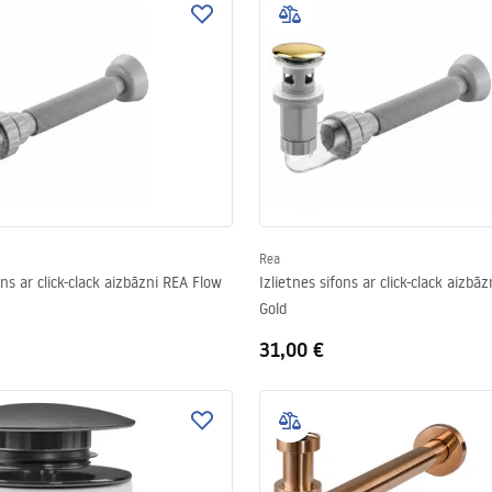
Rea
ons ar click-clack aizbāzni REA Flow
Izlietnes sifons ar click-clack aizbā
Gold
31,00 €