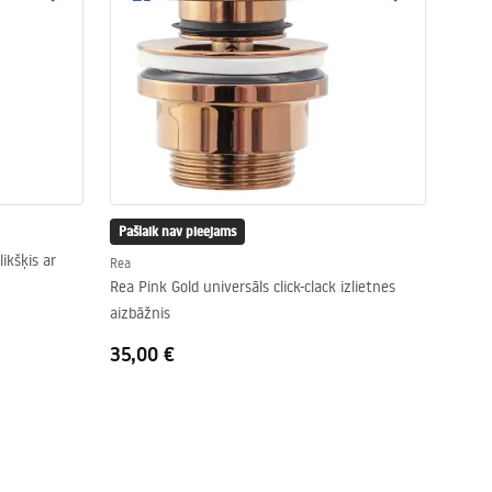
Pašlaik nav pieejams
ikšķis ar
Rea
Rea Pink Gold universāls click-clack izlietnes
aizbāžnis
35,00 €