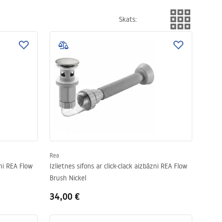
Skats
:
Rea
zni REA Flow
Izlietnes sifons ar click-clack aizbāzni REA Flow
Brush Nickel
34,00 €