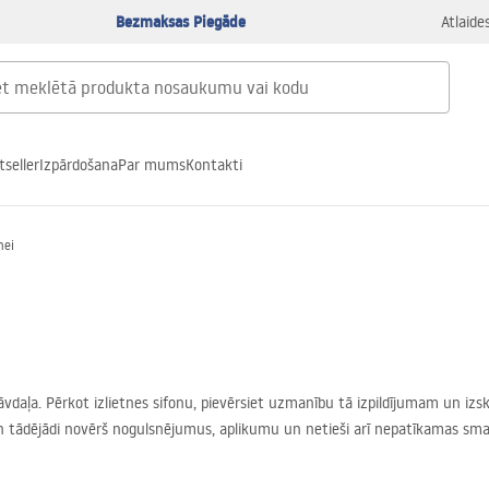
Bezmaksas Piegāde
Atlaide
tseller
Izpārdošana
Par mums
Kontakti
nei
tāvdaļa. Pērkot izlietnes sifonu, pievērsiet uzmanību tā izpildījumam un iz
un tādējādi novērš nogulsnējumus, aplikumu un netieši arī nepatīkamas sma