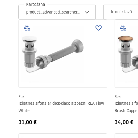
Kārtošana
Tualetes
Ir noliktavā
Izlietnes
Vannas un ekrāni
Vannas istabas jaucējkrāni
Vannas istabas dušas
Virtuve
Rea
Rea
Izlietnes sifons ar click-clack aizbāzni REA Flow
Izlietnes sif
White
Brush Coppe
Vannas istabas piederumi
31,00 €
34,00 €