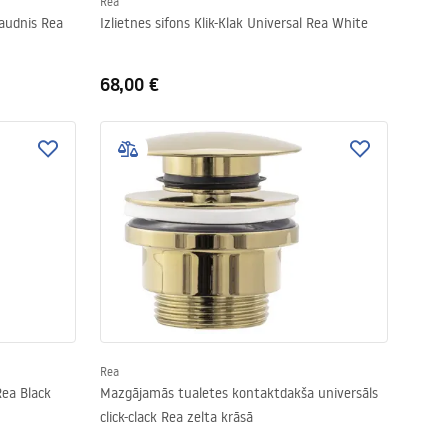
Rea
raudnis Rea
Izlietnes sifons Klik-Klak Universal Rea White
68,00 €
Rea
Rea Black
Mazgājamās tualetes kontaktdakša universāls
click-clack Rea zelta krāsā