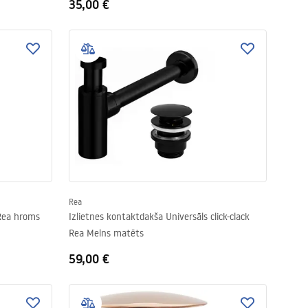
35,00 €
Rea
 Rea hroms
Izlietnes kontaktdakša Universāls click-clack
Rea Melns matēts
59,00 €