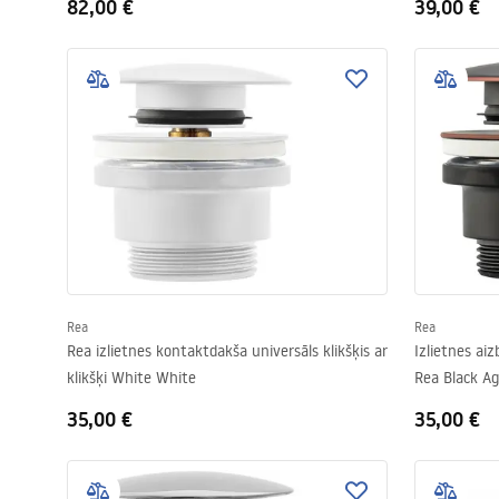
82,00 €
39,00 €
Rea
Rea
Rea izlietnes kontaktdakša universāls klikšķis ar
Izlietnes aiz
klikšķi White White
Rea Black A
35,00 €
35,00 €