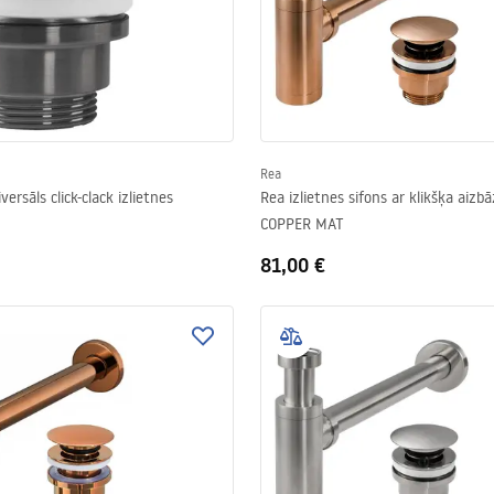
Rea
ersāls click-clack izlietnes
Rea izlietnes sifons ar klikšķa aizb
COPPER MAT
81,00 €