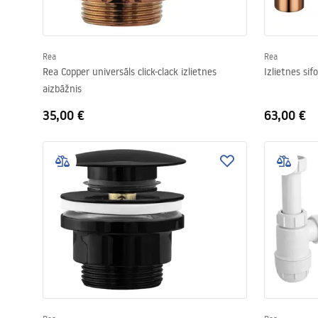
Rea
Rea
Rea Copper universāls click-clack izlietnes
Izlietnes sif
aizbāžnis
35,00 €
63,00 €