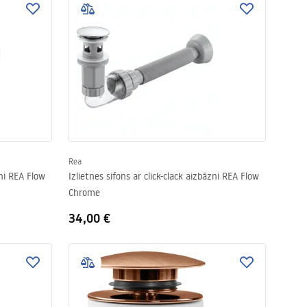
Rea
zni REA Flow
Izlietnes sifons ar click-clack aizbāzni REA Flow
Chrome
34,00 €