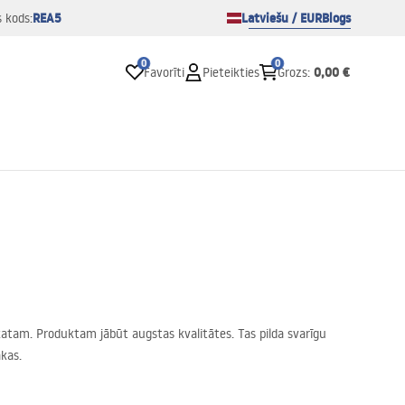
REA5
Latviešu / EUR
Blogs
s kods:
0
0
0,00 €
Favorīti
Pieteikties
Grozs
:
skatam. Produktam jābūt augstas kvalitātes. Tas pilda svarīgu
kas.