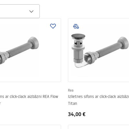
Rea
ons ar click-clack aizbāzni REA Flow
Izlietnes sifons ar click-clack aizbā
r
Titan
34,00 €