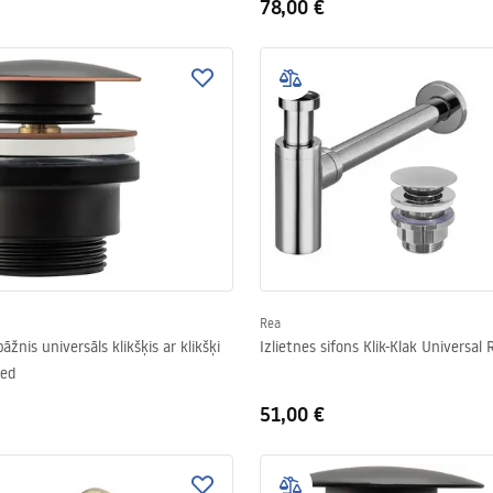
78,00 €
Rea
bāžnis universāls klikšķis ar klikšķi
Izlietnes sifons Klik-Klak Universal
ged
51,00 €