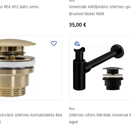
Rea
ns REA HC2 balts zems
Universāls klikšķināms izlietnes sp
Brushed Nickel INOX
35,00 €
Rea
lick-clack izlietnes kontaktdakša Rea
Izlietnes sifons Klik-Klak Universal 
d
Aged