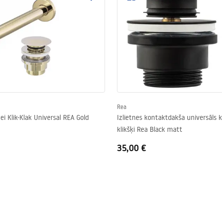
Rea
nei Klik-Klak Universal REA Gold
Izlietnes kontaktdakša universāls kl
klikšķi Rea Black matt
35,00 €