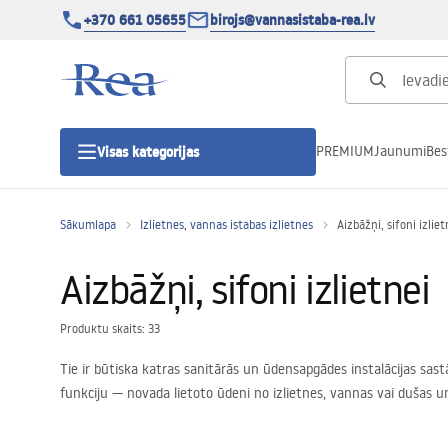
+370 661 05655
birojs@vannasistaba-rea.lv
PREMIUM
Jaunumi
Bes
Visas kategorijas
Sākumlapa
Izlietnes, vannas istabas izlietnes
Aizbāžņi, sifoni izliet
Dušas kabīnes
Aizbāžņi, sifoni izlietnei
Dušas durvis
Produktu skaits: 33
Vannas istabas dušas paliktņi
Tie ir būtiska katras sanitārās un ūdensapgādes instalācijas sas
funkciju — novada lietoto ūdeni no izlietnes, vannas vai dušas 
Lineāras dušas notekas