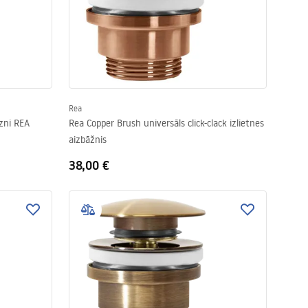
Rea
āzni REA
Rea Copper Brush universāls click-clack izlietnes
aizbāžnis
38,00 €