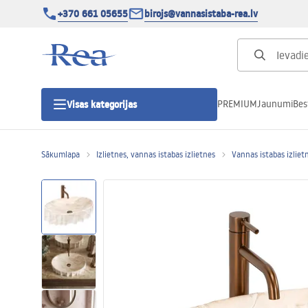
+370 661 05655
birojs@vannasistaba-rea.lv
PREMIUM
Jaunumi
Bes
Visas kategorijas
Sākumlapa
Izlietnes, vannas istabas izlietnes
Vannas istabas izliet
Dušas kabīnes
Dušas durvis
Vannas istabas dušas paliktņi
Lineāras dušas notekas