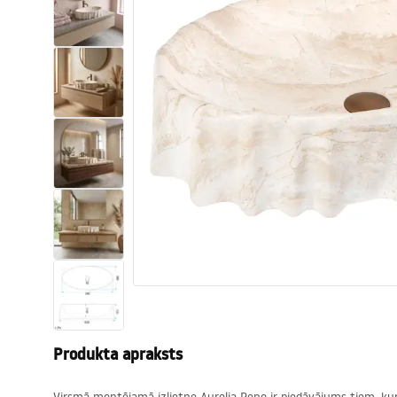
Tualetes
Izlietnes
Vannas un ekrāni
Vannas istabas jaucējkrāni
Vannas istabas dušas
Virtuve
Vannas istabas piederumi
Produkta apraksts