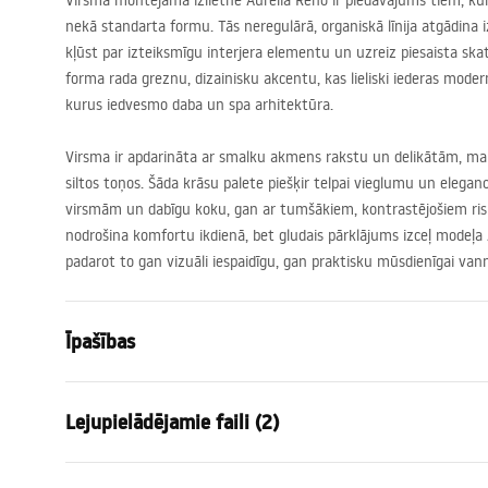
Virsmā montējamā izlietne Aurelia Reno ir piedāvājums tiem, kur
nekā standarta formu. Tās neregulārā, organiskā līnija atgādina 
kļūst par izteiksmīgu interjera elementu un uzreiz piesaista sk
forma rada greznu, dizainisku akcentu, kas lieliski iederas mode
kurus iedvesmo daba un spa arhitektūra.
Virsma ir apdarināta ar smalku akmens rakstu un delikātām, ma
siltos toņos. Šāda krāsu palete piešķir telpai vieglumu un eleganc
virsmām un dabīgu koku, gan ar tumšākiem, kontrastējošiem risi
nodrošina komfortu ikdienā, bet gludais pārklājums izceļ modeļa 
padarot to gan vizuāli iespaidīgu, gan praktisku mūsdienīgai vann
Īpašības
Uzstādīšanas veids
Virs virsma
Lejupielādējamie faili (2)
Materiāls
Santehnika
Krāsa
Bēšs, Akmen