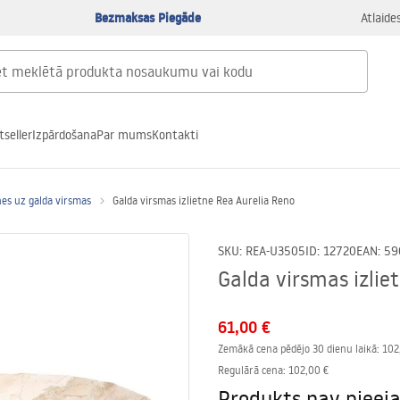
Bezmaksas Piegāde
Atlaide
tseller
Izpārdošana
Par mums
Kontakti
nes uz galda virsmas
Galda virsmas izlietne Rea Aurelia Reno
SKU
:
REA-U3505
ID
:
12720
EAN
:
59
Galda virsmas izlie
61,00 €
Zemākā cena pēdējo 30 dienu laikā:
102
Regulārā cena
:
102,00 €
Produkts nav pieej