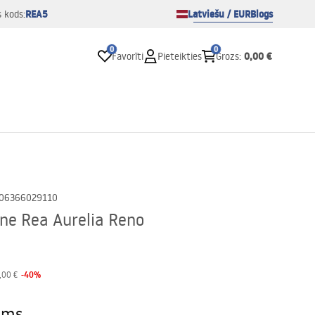
REA5
Latviešu / EUR
Blogs
s kods:
0
0
0,00 €
Favorīti
Pieteikties
Grozs
:
06366029110
tne Rea Aurelia Reno
-
40
%
,00 €
ams