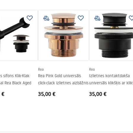
tijas noteikumi
nty_Terms_and_Conditions_
_-_5.pdf
trisks
Rea
Rea
s sifons Klik-Klak
Rea Pink Gold universāls
Izlietnes kontaktdakša
al Rea Black Aged
click-clack izlietnes aizbāžnis
universāls klikšķis ar klik
Rea Black matt
 €
35,00 €
35,00 €