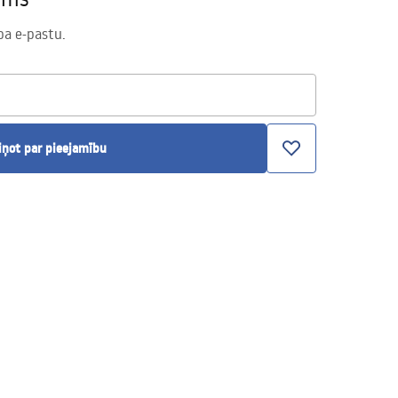
pa e-pastu.
iņot par pieejamību