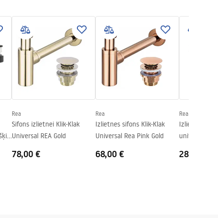
Rea
Rea
Rea
Sifons izlietnei Klik-Klak
Izlietnes sifons Klik-Klak
Izlietnes ko
šķi
Universal REA Gold
Universal Rea Pink Gold
universāls kli
Rea hroms
78,00 €
68,00 €
28,00 €