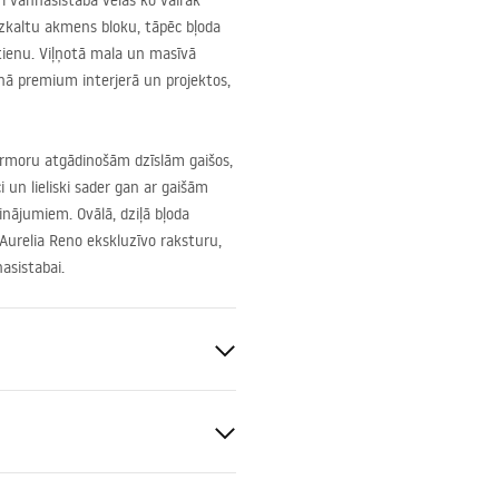
i vannasistabā vēlas ko vairāk
izkaltu akmens bloku, tāpēc bļoda
atienu. Viļņotā mala un masīvā
rnā premium interjerā un projektos,
rmoru atgādinošām dzīslām gaišos,
i un lieliski sader gan ar gaišām
nājumiem. Ovālā, dziļā bļoda
Aurelia Reno ekskluzīvo raksturu,
asistabai.
sas
s keramika
s imitācija