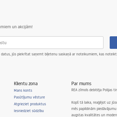
numiem un akcijām!
 datus, jūs piekrītat saņemt biļetenu saskaņā ar noteikumiem, kas noteikt
Klientu zona
Par mums
REA zīmols debitēja Polijas t
Mans konts
Pasūtījumu vēsture
Kopš tā laika, reaģējot uz jū
Atgrieziet produktus
mēs papildinām piedāvājumu 
Iesniedziet sūdzību
augstas kvalitātes un mode