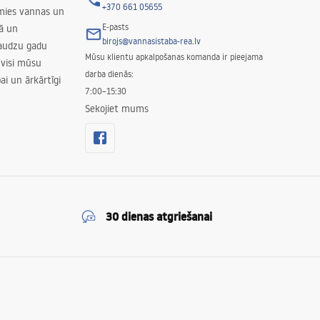
+370 661 05655
amies vannas un
E-pasts
nā un
birojs@vannasistaba-rea.lv
daudzu gadu
Mūsu klientu apkalpošanas komanda ir pieejama
 visi mūsu
darba dienās:
ai un ārkārtīgi
7:00–15:30
Sekojiet mums
30 dienas atgriešanai