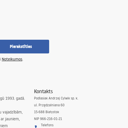
Pierakstīties
i
Noteikumos
.
Kontakts
irgū 1993. gadā.
Podlasiak Andrzej Cylwik sp. k.
ul. Przędzalniana 60
su vajadzībām,
15-688 Białystok
ar jauniem,
NIP 966-216-01-21
Telefons
rniem