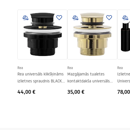
Garan
Apdare
Matēts
Uzstādīšanas instrukcijas
Warra
Basin.pdf
Garums
620
mm
Basins
Platums
380
mm
Augstums
135
mm
Dziļums
110
mm
Forma
Ovāls, Asime
Pieskarieties atverei
Nē
Rea
Rea
Rea
Pārplūdes caurums
Nē
Rea universāls klikšķināms
Mazgājamās tualetes
Izlietne
izlietnes spraudnis BLACK
kontaktdakša universāls
Univers
METALLIC
click-clack Rea zelta krāsā
44,00 €
35,00 €
78,00