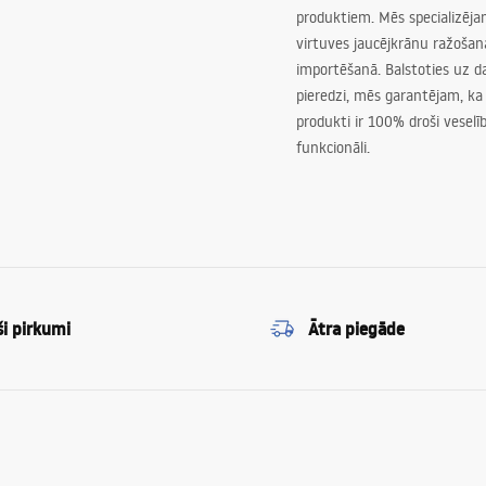
produktiem. Mēs specializēj
virtuves jaucējkrānu ražoša
importēšanā. Balstoties uz 
pieredzi, mēs garantējam, ka
produkti ir 100% droši veselīb
funkcionāli.
ši pirkumi
Ātra piegāde