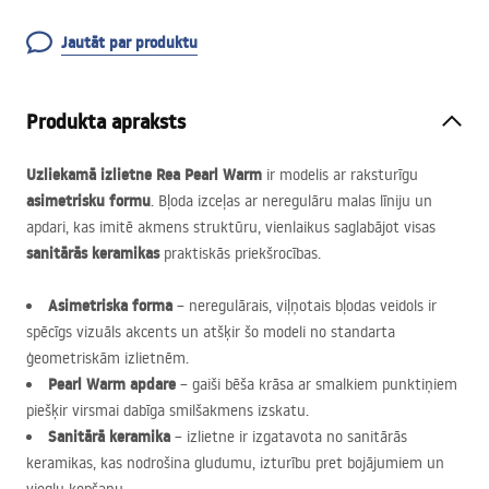
Jautāt par produktu
Produkta apraksts
Uzliekamā izlietne Rea Pearl Warm
ir modelis ar raksturīgu
asimetrisku formu
. Bļoda izceļas ar neregulāru malas līniju un
apdari, kas imitē akmens struktūru, vienlaikus saglabājot visas
sanitārās keramikas
praktiskās priekšrocības.
Asimetriska forma
– neregulārais, viļņotais bļodas veidols ir
spēcīgs vizuāls akcents un atšķir šo modeli no standarta
ģeometriskām izlietnēm.
Pearl Warm apdare
– gaiši bēša krāsa ar smalkiem punktiņiem
piešķir virsmai dabīga smilšakmens izskatu.
Sanitārā keramika
– izlietne ir izgatavota no sanitārās
keramikas, kas nodrošina gludumu, izturību pret bojājumiem un