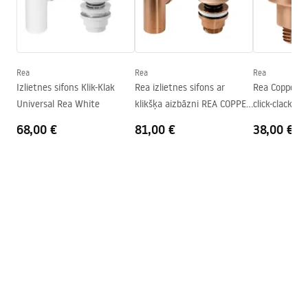
Platums
380
mm
Karta produktu
Augstums
135
mm
UMYWALKA PEARL AKOYA - NABLATOWA.pdf
Dziļums
105
mm
Forma
Asimetrisks
Rea
Rea
Rea
Deklaracja Właściwości Użytkowych
Izlietnes sifons Klik-Klak
Rea izlietnes sifons ar
Rea Copper B
Pieskarieties atverei
Nē
PEARL AKOYA Deklaracja.pdf
Universal Rea White
klikšķa aizbāzni REA COPPER
click-clack iz
Pārplūdes caurums
Nē
MAT
68,00 €
81,00 €
38,00 €
Garantijas noteikumi
Warranty_Terms_and_Conditions_Basins_-_5.pdf