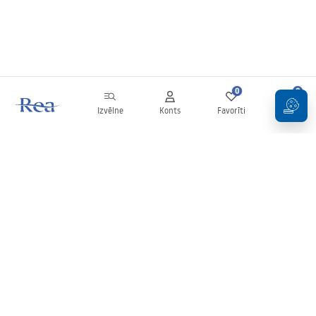
0
0
Izvēlne
Konts
Favorīti
Grozs
Biļetens
Esiet informēti par jaunumiem un akcijām!
Pierakstīties