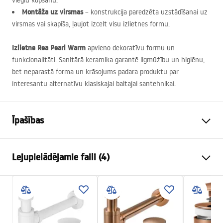
vieglu kopšanu.
Montāža uz virsmas
– konstrukcija paredzēta uzstādīšanai uz
virsmas vai skapīša, ļaujot izcelt visu izlietnes formu.
Izlietne Rea Pearl Warm
apvieno dekoratīvu formu un
funkcionalitāti. Sanitārā keramika garantē ilgmūžību un higiēnu,
bet neparastā forma un krāsojums padara produktu par
interesantu alternatīvu klasiskajai baltajai santehnikai.
Īpašības
Uzstādīšanas veids
Virs virsmasas
Lejupielādējamie faili (4)
Materiāls
Santehnikas keramika
Krāsa
Bēšs, Akmens imitācija
Uzstādīšanas instrukcijas
Apdare
Matēts
Basin.pdf
Garums
505
mm