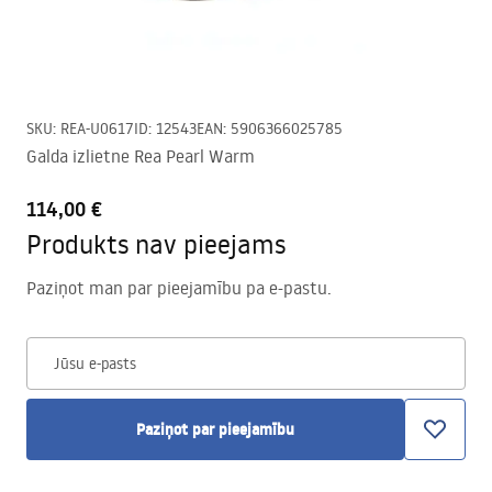
SKU
:
REA-U0617
ID
:
12543
EAN
:
5906366025785
Galda izlietne Rea Pearl Warm
114,00 €
Produkts nav pieejams
Paziņot man par pieejamību pa e-pastu.
Jūsu e-pasts
Paziņot par pieejamību