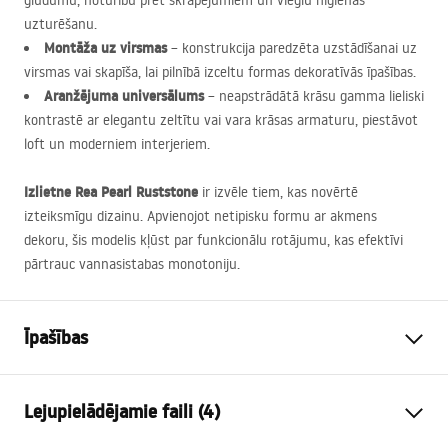
gludumu, noturību pret skrāpējumiem un vieglu higiēnas
uzturēšanu.
Montāža uz virsmas
– konstrukcija paredzēta uzstādīšanai uz
virsmas vai skapīša, lai pilnībā izceltu formas dekoratīvās īpašības.
Aranžējuma universālums
– neapstrādātā krāsu gamma lieliski
kontrastē ar elegantu zeltītu vai vara krāsas armaturu, piestāvot
loft un moderniem interjeriem.
Izlietne Rea Pearl Ruststone
ir izvēle tiem, kas novērtē
izteiksmīgu dizainu. Apvienojot netipisku formu ar akmens
dekoru, šis modelis kļūst par funkcionālu rotājumu, kas efektīvi
pārtrauc vannasistabas monotoniju.
Īpašības
Uzstādīšanas veids
Virs virsmasas
Lejupielādējamie faili (4)
Materiāls
Santehnikas keramika