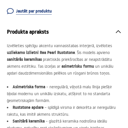
Jautāt par produktu
Produkta apraksts
Izvēlieties spēcīgu akcentu vannasistabas interjerā, izvēloties
uzliekamo izlietni Rea Pearl Ruststone
. Šis modelis apvieno
sanitārās keramikas
praktiskās priekšrocības ar neapstrādātu
asimetrisku formu
akmens estētiku. Tas izceļas ar
un unikālu
apdari daudzdimensionālos pelēkos un rūsgani brūnos toņos.
Asimetriska forma
– neregulārā, viļņotā malu līnija piešķir
bļodai modernu un unikālu izskatu, atšķirot to no standarta
ģeometriskajām formām.
Ruststone apdare
– spīdīgā virsma ir dekorēta ar neregulāru
rakstu, kas imitē akmens struktūru.
Sanitārā keramika
– glazētā keramika nodrošina ideālu