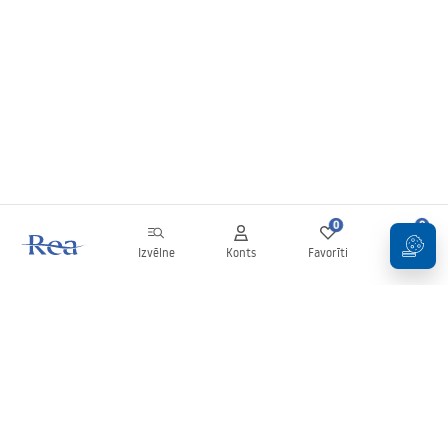
0
0
Izvēlne
Konts
Favorīti
Grozs
Biļetens
Esiet informēti par jaunumiem un akcijām!