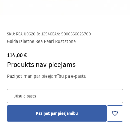
SKU
:
REA-U0620
ID
:
12546
EAN
:
5906366025709
Galda izlietne Rea Pearl Ruststone
114,00 €
Produkts nav pieejams
Paziņot man par pieejamību pa e-pastu.
Jūsu e-pasts
Paziņot par pieejamību