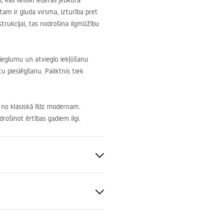
 kas lieliski iederas jebkurā
tam ir gluda virsma, izturība pret
strukcijai, tas nodrošina ilgmūžību
vieglumu un atvieglo iekļūšanu
 pieslēgšanu. Paliktnis tiek
 no klasiskā līdz modernam.
ošinot ērtības gadiem ilgi.