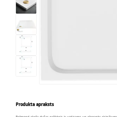
Tualetes
Izlietnes
Vannas un ekrāni
Vannas istabas jaucējkrāni
Vannas istabas dušas
Virtuve
Vannas istabas piederumi
Produkta apraksts