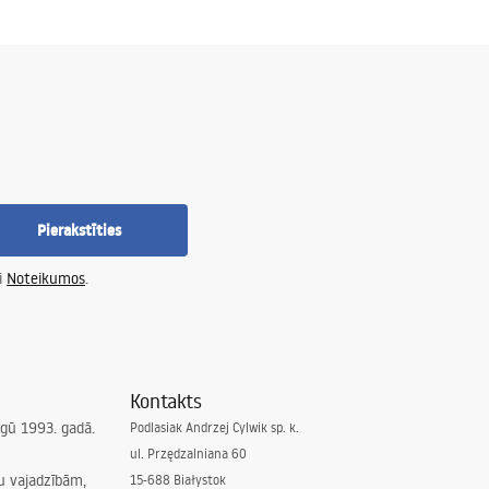
Pierakstīties
i
Noteikumos
.
Kontakts
irgū 1993. gadā.
Podlasiak Andrzej Cylwik sp. k.
ul. Przędzalniana 60
su vajadzībām,
15-688 Białystok