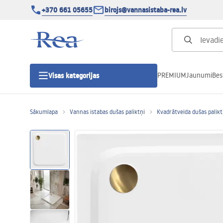
+370 661 05655
birojs@vannasistaba-rea.lv
PREMIUM
Jaunumi
Bes
Visas kategorijas
Sākumlapa
Vannas istabas dušas paliktņi
Kvadrātveida dušas palikt
Dušas kabīnes
Dušas durvis
Vannas istabas dušas paliktņi
Lineāras dušas notekas