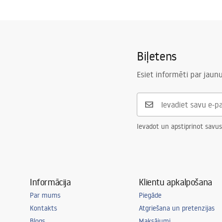
Uzstādīšanas instrukcijas
Platums
900
mm
Shower tray.pdf
Augstums
55
mm
Uzstādīšanas veids
Uz grīdas
Biļetens
Notekas diametrs
90
mm
Var sagriezt
Nē
Esiet informēti par jau
Iekļauts smaku uztvērējs
Jā
Garantija
24 mēneši
Ievadot un apstiprinot savus
Informācija
Klientu apkalpošana
Par mums
Piegāde
Kontakts
Atgriešana un pretenzijas
Blogs
Maksājumi