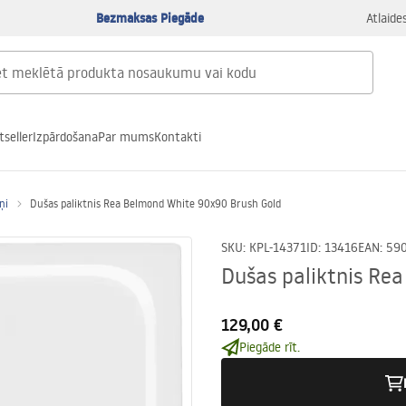
Bezmaksas Piegāde
Atlaide
tseller
Izpārdošana
Par mums
Kontakti
ņi
Dušas paliktnis Rea Belmond White 90x90 Brush Gold
SKU
:
KPL-14371
ID
:
13416
EAN
:
59
Dušas paliktnis Re
129,00 €
Piegāde rīt.