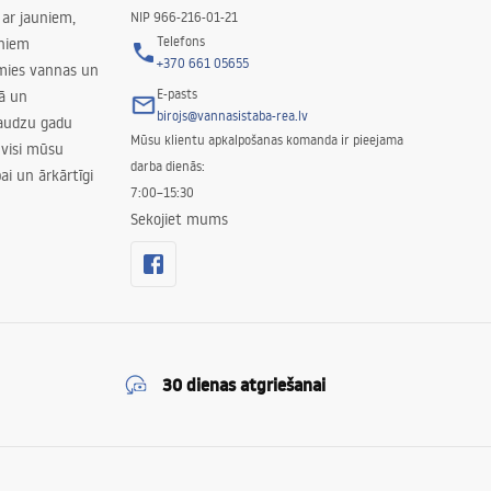
ar jauniem,
NIP 966-216-01-21
Telefons
rniem
+370 661 05655
amies vannas un
E-pasts
nā un
birojs@vannasistaba-rea.lv
daudzu gadu
Mūsu klientu apkalpošanas komanda ir pieejama
 visi mūsu
darba dienās:
ai un ārkārtīgi
7:00–15:30
Sekojiet mums
30 dienas atgriešanai