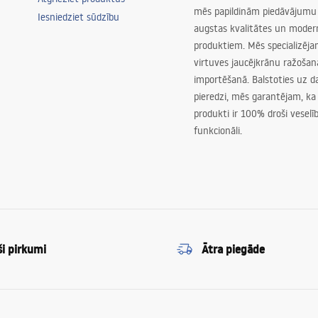
mēs papildinām piedāvājumu 
Iesniedziet sūdzību
augstas kvalitātes un mode
produktiem. Mēs specializēj
virtuves jaucējkrānu ražoša
importēšanā. Balstoties uz 
pieredzi, mēs garantējam, ka
produkti ir 100% droši veselīb
funkcionāli.
ši pirkumi
Ātra piegāde