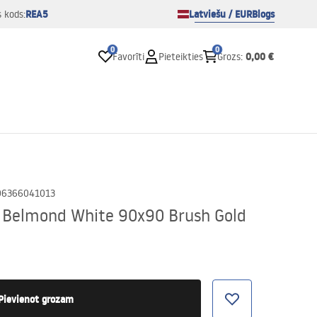
REA5
Latviešu / EUR
Blogs
s kods:
0
0
0,00 €
Favorīti
Pieteikties
Grozs
:
06366041013
a Belmond White 90x90 Brush Gold
Pievienot grozam