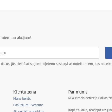
numiem un akcijām!
 datus, jūs piekrītat saņemt biļetenu saskaņā ar noteikumiem, kas noteikt
Klientu zona
Par mums
REA zīmols debitēja Polijas t
Mans konts
Pasūtījumu vēsture
Kopš tā laika, reaģējot uz jū
Atgrieziet produktus