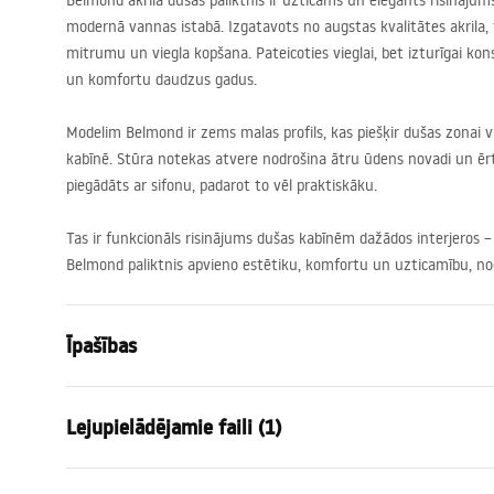
Belmond akrila dušas paliktnis ir uzticams un elegants risinājums,
modernā vannas istabā. Izgatavots no augstas kvalitātes akrila, 
mitrumu un viegla kopšana. Pateicoties vieglai, bet izturīgai kon
un komfortu daudzus gadus.
Modelim Belmond ir zems malas profils, kas piešķir dušas zonai 
kabīnē. Stūra notekas atvere nodrošina ātru ūdens novadi un ērtu
piegādāts ar sifonu, padarot to vēl praktiskāku.
Tas ir funkcionāls risinājums dušas kabīnēm dažādos interjeros –
Belmond paliktnis apvieno estētiku, komfortu un uzticamību, nodr
Īpašības
Krāsa
Balts
Lejupielādējamie faili (1)
Materiāls
Akrils
Garums
900
mm