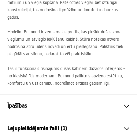
mitrumu un viegla kopšana. Pateicoties vieglai, bet izturīgai
konstrukcijai, tas nodrošina ilgmūžību un komfortu daudzus
gadus.
Modelim Belmond ir zems malas profils, kas piešķir dušas zonai
vieglumu un atvieglo iekļūšanu kabīnē. Stūra notekas atvere
nodrošina ātru ūdens novadi un ērtu pieslēgšanu. Paliktnis tiek
piegādāts ar sifonu, padarot to vēl praktiskāku.
Tas ir funkcionāls risinājums dušas kabīnēm dažādos interjeros –
no klasiskā līdz modernam. Belmond paliktnis apvieno estētiku,
komfortu un uzticamību, nodrošinot ērtības gadiem ilgi.
Īpašības
Krāsa
Balts
Lejupielādējamie faili (1)
Materiāls
Akrils