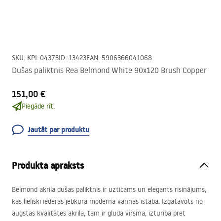
SKU
:
KPL-04373
ID
:
13423
EAN
:
5906366041068
Dušas paliktnis Rea Belmond White 90x120 Brush Copper
151,00 €
Piegāde rīt.
Jautāt par produktu
Produkta apraksts
Belmond akrila dušas paliktnis ir uzticams un elegants risinājums,
kas lieliski iederas jebkurā modernā vannas istabā. Izgatavots no
augstas kvalitātes akrila, tam ir gluda virsma, izturība pret