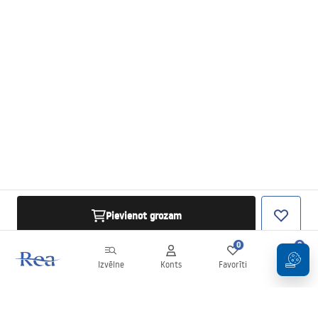
Pievienot grozam
0
0
Izvēlne
Konts
Favorīti
Grozs