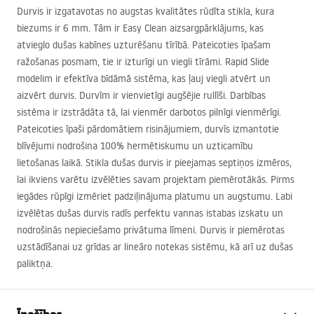
Durvis ir izgatavotas no augstas kvalitātes rūdīta stikla, kura
biezums ir 6 mm. Tām ir Easy Clean aizsargpārklājums, kas
atvieglo dušas kabīnes uzturēšanu tīrībā. Pateicoties īpašam
ražošanas posmam, tie ir izturīgi un viegli tīrāmi. Rapid Slide
modelim ir efektīva bīdāmā sistēma, kas ļauj viegli atvērt un
aizvērt durvis. Durvīm ir vienvietīgi augšējie rullīši. Darbības
sistēma ir izstrādāta tā, lai vienmēr darbotos pilnīgi vienmērīgi.
Pateicoties īpaši pārdomātiem risinājumiem, durvīs izmantotie
blīvējumi nodrošina 100% hermētiskumu un uzticamību
lietošanas laikā. Stikla dušas durvis ir pieejamas septiņos izmēros,
lai ikviens varētu izvēlēties savam projektam piemērotākās. Pirms
iegādes rūpīgi izmēriet padziļinājuma platumu un augstumu. Labi
izvēlētas dušas durvis radīs perfektu vannas istabas izskatu un
nodrošinās nepieciešamo privātuma līmeni. Durvis ir piemērotas
uzstādīšanai uz grīdas ar lineāro notekas sistēmu, kā arī uz dušas
paliktņa.