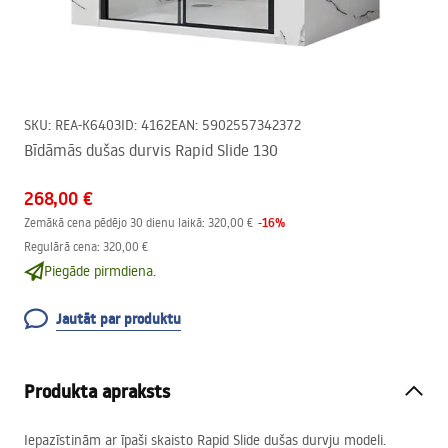
SKU
:
REA-K6403
ID
:
4162
EAN
:
5902557342372
Bīdāmās dušas durvis Rapid Slide 130
268,00 €
-
16
%
Zemākā cena pēdējo 30 dienu laikā:
320,00 €
Regulārā cena
:
320,00 €
Piegāde pirmdiena.
Jautāt par produktu
Produkta apraksts
Iepazīstinām ar īpaši skaisto Rapid Slide dušas durvju modeli.