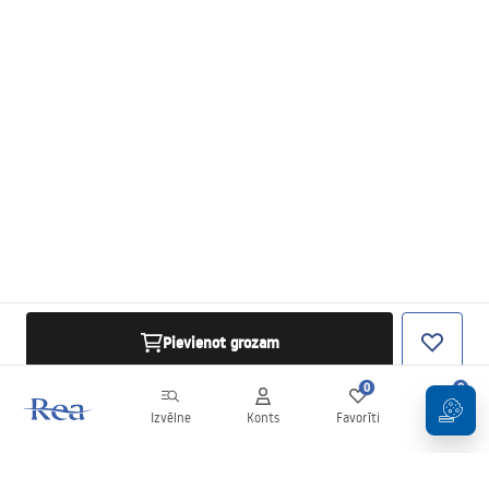
Pievienot grozam
0
0
Izvēlne
Konts
Favorīti
Grozs