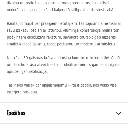
dizaina un praktiska apgaismojuma apvienojums, kas lieliski
noderēs virs spoguļa, kā arī kalpos kā stilīgs akcents viesistabā.
Radīts, domājot par prasīgiem lietotājiem, tas sajūsmina ne tikai ar
savu izskatu, bet arī ar izturību. Alumīnija konstrukcija melnā tonī
piešķir tam ekskluzīvu raksturu, savukārt caurspīdīgais aizsargs
smalki izkliedē gaismu, radot patīkamu un modernu atmosfēru.
Neitrāla
LED
gaismas krāsa nodrošina komfortu ikdienas lietošanā
un dabisku krāsu atveidi — tas ir ideāli piemērots gan personīgajai
aprūpei, gan relaksācijai.
Tas ir kas vairāk par apgaismojumu — tā ir detaļa, kas veido visa
interjera noskaņu.
Īpašības