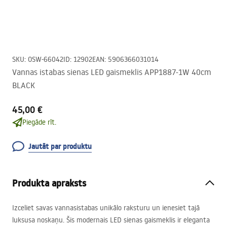
SKU
:
OSW-66042
ID
:
12902
EAN
:
5906366031014
Vannas istabas sienas LED gaismeklis APP1887-1W 40cm
BLACK
45,00 €
Piegāde rīt.
Jautāt par produktu
Produkta apraksts
Izceliet savas vannasistabas unikālo raksturu un ienesiet tajā
luksusa noskaņu. Šis modernais
LED
sienas gaismeklis ir eleganta