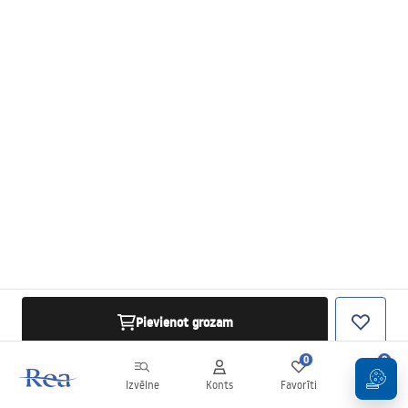
Pievienot grozam
0
0
Izvēlne
Konts
Favorīti
Grozs