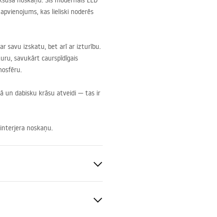
luksusa noskaņu. Šis modernais
LED
apvienojums, kas lieliski noderēs
r savu izskatu, bet arī ar izturību.
uru, savukārt caurspīdīgais
mosfēru.
 un dabisku krāsu atveidi — tas ir
 interjera noskaņu.
W
a