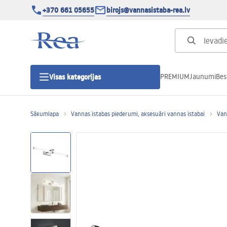
+370 661 05655
birojs@vannasistaba-rea.lv
PREMIUM
Jaunumi
Bes
Visas kategorijas
Sākumlapa
Vannas istabas piederumi, aksesuāri vannas istabai
Van
Dušas kabīnes
Dušas durvis
Vannas istabas dušas paliktņi
Lineāras dušas notekas