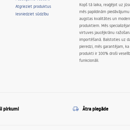
istaba, koridors/kāpņu telpa,
Kopš tā laika, reaģējot uz jū
Atgrieziet produktus
nu istaba, dzīvojamā istaba,
mēs papildinām piedāvājumu 
Iesniedziet sūdzību
, universāls
augstas kvalitātes un mode
produktiem. Mēs specializēj
virtuves jaucējkrānu ražoša
importēšanā. Balstoties uz 
pieredzi, mēs garantējam, ka
produkti ir 100% droši veselīb
funkcionāli.
ši pirkumi
Ātra piegāde