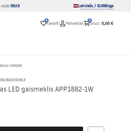
REA5
Latviešu / EUR
Blogs
s kods:
0
0
0,00 €
Favorīti
Pieteikties
Grozs
:
1W 60cm CHROME
906366030963
nas LED gaismeklis APP1882-1W