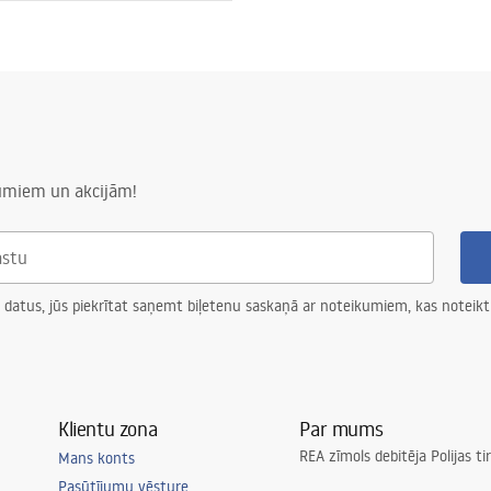
882-1W
L_APP1882-1W.pdf
 ~ 220 V - ~ 240 V
plastmasa
lm
numiem un akcijām!
ED avots
ED avots
 datus, jūs piekrītat saņemt biļetenu saskaņā ar noteikumiem, kas noteikt
Klientu zona
Par mums
REA zīmols debitēja Polijas t
Mans konts
Pasūtījumu vēsture