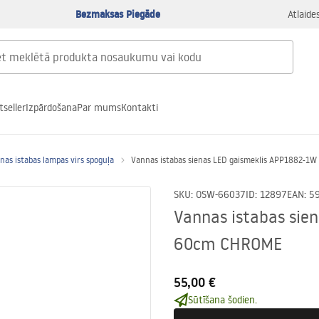
Bezmaksas Piegāde
Atlaide
tseller
Izpārdošana
Par mums
Kontakti
nas istabas lampas virs spoguļa
Vannas istabas sienas LED gaismeklis APP1882-
SKU
:
OSW-66037
ID
:
12897
EAN
:
5
Vannas istabas sie
60cm CHROME
55,00 €
Sūtīšana šodien.