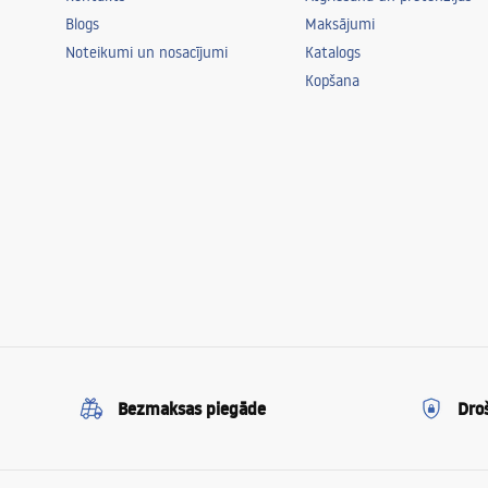
Istaba
birojs, ēdam
Blogs
Maksājumi
virtuve, bēr
Noteikumi un nosacījumi
Katalogs
guļamistaba
Kopšana
Jauda
13W
Bezmaksas piegāde
Dro