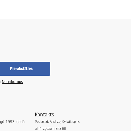
Pierakstīties
i
Noteikumos
.
Kontakts
irgū 1993. gadā.
Podlasiak Andrzej Cylwik sp. k.
ul. Przędzalniana 60