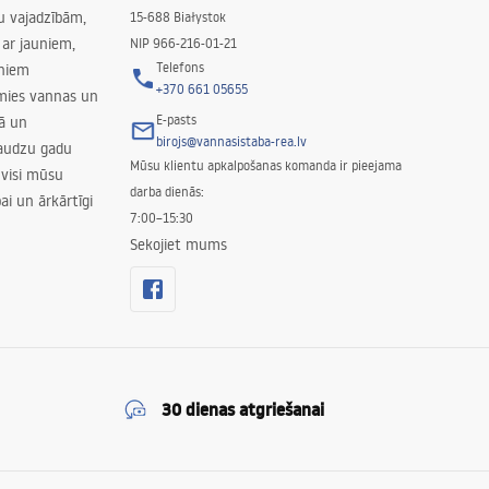
su vajadzībām,
15-688 Białystok
ar jauniem,
NIP 966-216-01-21
Telefons
rniem
+370 661 05655
amies vannas un
E-pasts
nā un
birojs@vannasistaba-rea.lv
daudzu gadu
Mūsu klientu apkalpošanas komanda ir pieejama
 visi mūsu
darba dienās:
ai un ārkārtīgi
7:00–15:30
Sekojiet mums
30 dienas atgriešanai