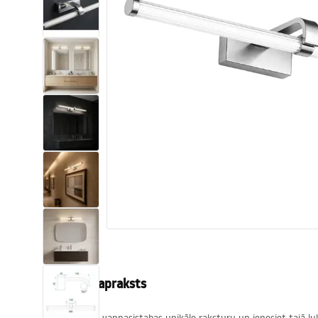
Tualetes
Izlietnes
Vannas un ekrāni
Vannas istabas jaucējkrāni
Vannas istabas dušas
Virtuve
Vannas istabas piederumi
Produkta apraksts