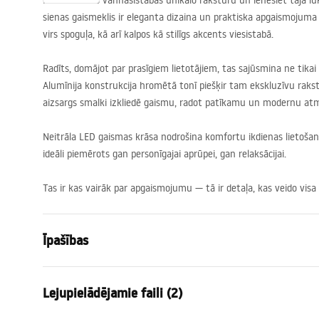
Izceliet savas vannasistabas unikālo raksturu un ienesiet tajā 
sienas gaismeklis ir eleganta dizaina un praktiska apgaismojuma 
virs spoguļa, kā arī kalpos kā stilīgs akcents viesistabā.
Radīts, domājot par prasīgiem lietotājiem, tas sajūsmina ne tikai a
Alumīnija konstrukcija hromētā tonī piešķir tam ekskluzīvu rakst
aizsargs smalki izkliedē gaismu, radot patīkamu un modernu at
Neitrāla
LED
gaismas krāsa nodrošina komfortu ikdienas lietošanā
ideāli piemērots gan personīgajai aprūpei, gan relaksācijai.
Tas ir kas vairāk par apgaismojumu — tā ir detaļa, kas veido visa
Īpašības
Modelis
APP1882-1
Lejupielādējamie faili (2)
Lampas veids
Sienas lamp