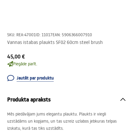
SKU
:
REA-47001
ID
:
11017
EAN
:
5906366007910
Vannas istabas plaukts SF02 60cm steel brush
45,00 €
Piegāde parīt.
Jautāt par produktu
Produkta apraksts
Mēs piedāvājam jums elegantu plauktu. Plaukts ir viegli
uzstādāms un kopjams, un tas uzreiz uzlabos jebkuras telpas
izskatu, kurā tas tiks uzstādīts.