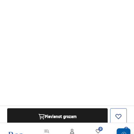
Pievienot grozam
0
0