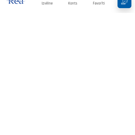
Izvēlne
Konts
Favorīti
Grozs
Biļetens
Esiet informēti par jaunumiem un akcijām!
Pierakstīties
Ievadot un apstiprinot savus datus, jūs piekrītat saņemt biļetenu
saskaņā ar noteikumiem, kas noteikti
Noteikumos
.