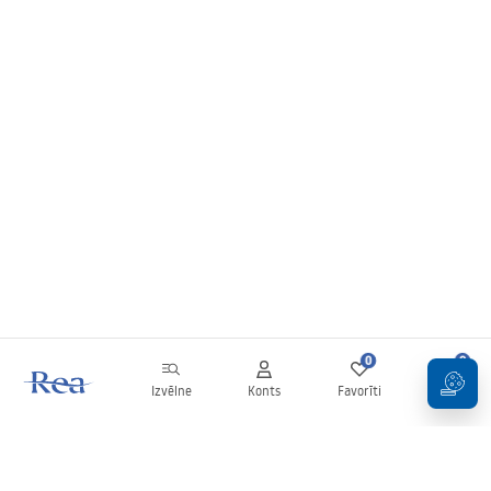
0
0
Izvēlne
Konts
Favorīti
Grozs
Biļetens