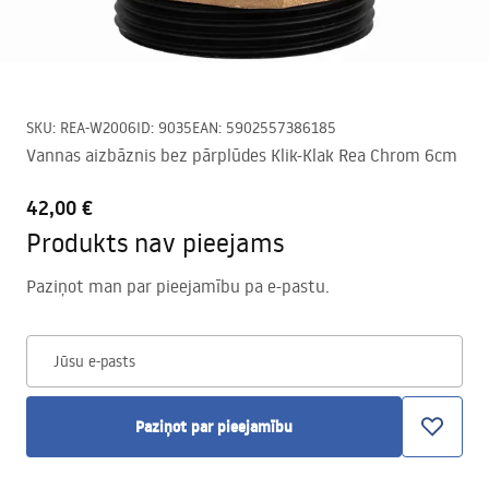
SKU
:
REA-W2006
ID
:
9035
EAN
:
5902557386185
Vannas aizbāznis bez pārplūdes Klik-Klak Rea Chrom 6cm
42,00 €
Produkts nav pieejams
Paziņot man par pieejamību pa e-pastu.
Jūsu e-pasts
Paziņot par pieejamību