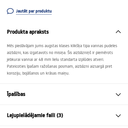
Jautāt par produktu
Produkta apraksts
Mēs piedāvājam jums augstas klases klikšķa tipa vannas pudeles
aizbāzni, kas izgatavots no misiņa. Šis aizbāzniņš ir piemērots
jebkurai vannai ar 48 mm lielu standarta izplūdes atveri.
Pateicoties īpašam ražošanas posmam, aizbāzni aizsargā pret
koroziju, bojāšanos un krāsas maiņu.
Īpašības
Kontaktdakšas variants
ar pārplūdes atveri
Lejupielādējamie faili (3)
Materiāls
misiņa
Krāsa
melns