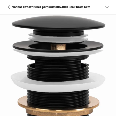
Vannas aizbāznis bez pārplūdes Klik-Klak Rea Chrom 6cm