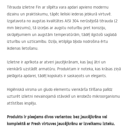
Tērauda izlietne Fin ar slīpēta vara apdari apvieno modernu
dizainu un praktiskumu, tāpēc lieliski iederas jebkurā virtuvē.
Izgatavota no augstas kvalitātes
AISI
304 nerūsējošā tērauda (2
mm biezums), tā izceļas ar augstu noturību pret koroziju,
skrāpējumiem un augstām temperatūrām, tādēļ ilgstoši saglabā
izturību un uzticamību. Dziļa, ietilpīga bļoda nodrošina ērtu
ikdienas lietošanu.
Izlietne ir aprīkota ar atveri jaucējkrānam, kas ļauj ātri un
vienkārši uzstādīt armatūru. Produktam ir noteka, kas krāsas ziņā
pielāgota apdarei, tādēļ kopskats ir saskaņots un elegants.
Higiēniskā virsma un gludo elementu vienkārša tīrīšana palīdz
uzturēt izlietni nevainojamā stāvoklī un ierobežo mikroorganismu
attīstības iespēju.
Produkts ir pieejams divos variantos: bez jaucējkrāna vai
komplektā ar Fresh virtuves jaucējkrānu ar izvelkamu izteku.