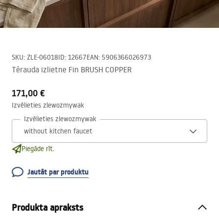
SKU
:
ZLE-06018
ID
:
12667
EAN
:
5906366026973
Tērauda izlietne Fin BRUSH COPPER
171,00 €
Izvēlieties zlewozmywak
Izvēlieties zlewozmywak
Piegāde rīt.
Jautāt par produktu
Produkta apraksts