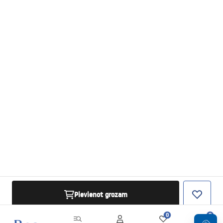
Pievienot grozam
0
0