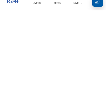
Izvēlne
Konts
Favorīti
Grozs
Biļetens
Esiet informēti par jaunumiem un akcijām!
Pierakstīties
Ievadot un apstiprinot savus datus, jūs piekrītat saņemt biļetenu
saskaņā ar noteikumiem, kas noteikti
Noteikumos
.