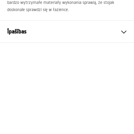
bardzo wytrzymałe materiały wykonania sprawią, że stojak
doskonale sprawdzi się w łazience.
Īpašības
Krāsa
Brūns, Melns
Materiāls
Metāls, Bambusa koks
Uzstādīšanas veids
Uzstādāma uz virsmas
Platums
150
mm
Augstums
560
mm
Dziļums
150
mm
Sērija
Bamboo
Garantija
24 mēneši