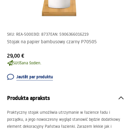
SKU
:
REA-50003
ID
:
8737
EAN
:
5906366016219
Stojak na papier bambusowy czarny P70505
29,00 €
Sūtīšana šodien.
Jautāt par produktu
Produkta apraksts
Praktyczny stojak umożliwia utrzymanie w łazience ładu i
porządku, a jego nowoczesny wygląd stanowić będzie dodatkowy
element dekoracyjny Państwa łazienki. Zarazem lekkie jak i