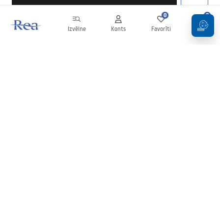
0
0
Izvēlne
Konts
Favorīti
Grozs
Biļetens
Esiet informēti par jaunumiem un akcijām!
Pierakstīties
Ievadot un apstiprinot savus datus, jūs piekrītat saņemt biļetenu
saskaņā ar noteikumiem, kas noteikti
Noteikumos
.