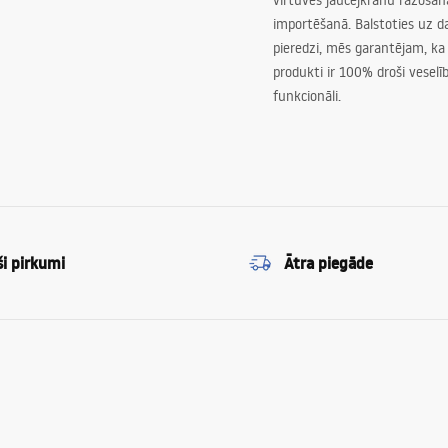
virtuves jaucējkrānu ražoša
importēšanā. Balstoties uz 
pieredzi, mēs garantējam, ka
produkti ir 100% droši veselīb
funkcionāli.
ši pirkumi
Ātra piegāde