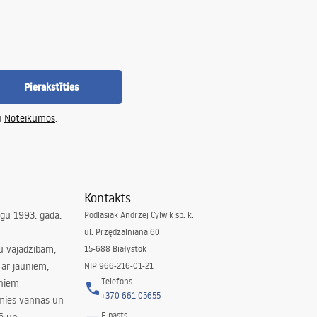
Pierakstīties
i
Noteikumos
.
Kontakts
irgū 1993. gadā.
Podlasiak Andrzej Cylwik sp. k.
ul. Przędzalniana 60
su vajadzībām,
15-688 Białystok
ar jauniem,
NIP 966-216-01-21
Telefons
rniem
+370 661 05655
amies vannas un
E-pasts