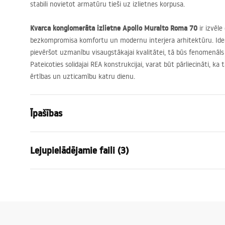
stabili novietot armatūru tieši uz izlietnes korpusa.
Kvarca konglomerāta izlietne Apollo Muralto Roma 70
ir izvēle
bezkompromisa komfortu un modernu interjera arhitektūru. Ideāl
pievēršot uzmanību visaugstākajai kvalitātei, tā būs fenomenāls
Pateicoties solidajai
REA
konstrukcijai, varat būt pārliecināti, ka
ērtības un uzticamību katru dienu.
Īpašības
Uzstādīšanas veids
Piekaramā
Lejupielādējamie faili (3)
Materiāls
Kvarca kom
Krāsa
Akmens imit
Garan
Apdare
Matēts
Uzstādīšanas instrukcijas
Warra
Basin.pdf
Garums
700
mm
Basins
Platums
500
mm