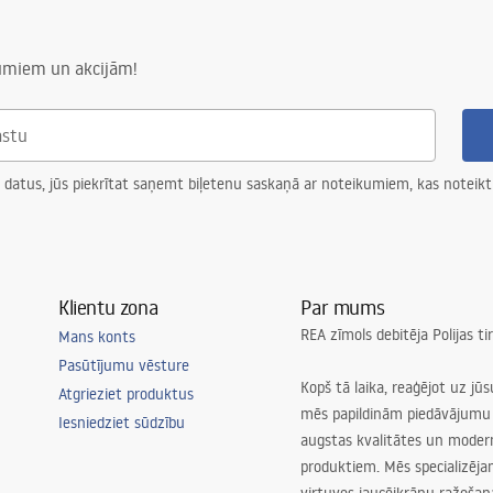
numiem un akcijām!
 datus, jūs piekrītat saņemt biļetenu saskaņā ar noteikumiem, kas noteikt
Klientu zona
Par mums
REA zīmols debitēja Polijas t
Mans konts
Pasūtījumu vēsture
Kopš tā laika, reaģējot uz jū
Atgrieziet produktus
mēs papildinām piedāvājumu 
Iesniedziet sūdzību
augstas kvalitātes un mode
produktiem. Mēs specializēj