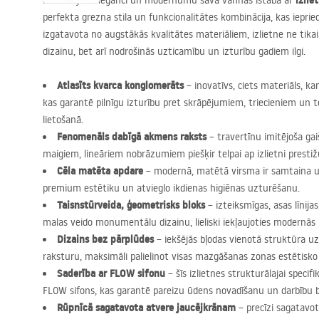
izlie
Novērtējiet eleganci un modernumu savā vannas istabā ar
perfekta grezna stila un funkcionalitātes kombinācija, kas iepriec
izgatavota no augstākās kvalitātes materiāliem, izlietne ne tika
dizainu, bet arī nodrošinās uzticamību un izturību gadiem ilgi.
Atlasīts kvarca konglomerāts
– inovatīvs, ciets materiāls, ka
kas garantē pilnīgu izturību pret skrāpējumiem, triecieniem un 
lietošanā.
Fenomenāls dabīgā akmens raksts
– travertīnu imitējoša ga
maigiem, lineāriem nobrāzumiem piešķir telpai ap izlietni prestiž
Cēla matēta apdare
– modernā, matētā virsma ir samtaina uz
premium estētiku un atvieglo ikdienas higiēnas uzturēšanu.
Taisnstūrveida, ģeometrisks bloks
– izteiksmīgas, asas līnija
malas veido monumentālu dizainu, lieliski iekļaujoties modernās
Dizains bez pārplūdes
– iekšējās bļodas vienotā struktūra u
raksturu, maksimāli palielinot visas mazgāšanas zonas estētisko 
Saderība ar
FLOW
sifonu
– šīs izlietnes strukturālajai specifika
FLOW
sifons, kas garantē pareizu ūdens novadīšanu un darbību 
Rūpnīcā sagatavota atvere jaucējkrānam
– precīzi sagatavot