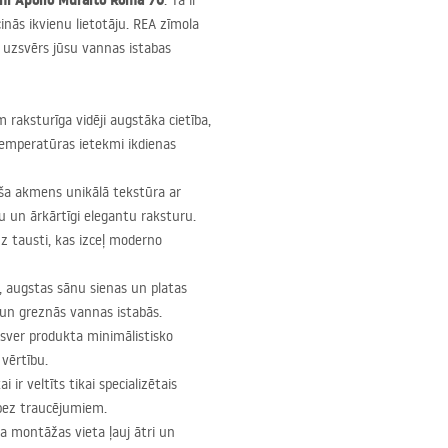
tni Apollo Muralto Roma 70
. Tā ir
inās ikvienu lietotāju.
REA
zīmola
i uzsvērs jūsu vannas istabas
m raksturīga vidēji augstāka cietība,
temperatūras ietekmi ikdienas
iša akmens unikālā tekstūra ar
u un ārkārtīgi elegantu raksturu.
 tausti, kas izceļ moderno
s, augstas sānu sienas un platas
 un greznās vannas istabās.
zsver produkta minimālistisko
vērtību.
i ir veltīts tikai specializētais
bez traucējumiem.
a montāžas vieta ļauj ātri un