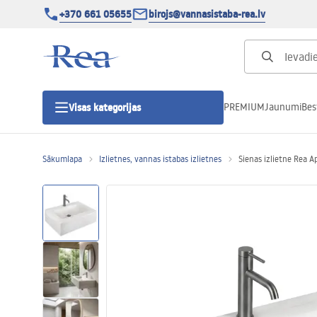
+370 661 05655
birojs@vannasistaba-rea.lv
PREMIUM
Jaunumi
Bes
Visas kategorijas
Sākumlapa
Izlietnes, vannas istabas izlietnes
Sienas izlietne Rea 
Dušas kabīnes
Dušas durvis
Vannas istabas dušas paliktņi
Lineāras dušas notekas