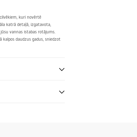
 cilvēkiem, kuri novērtē
a katrā detaļā, izgatavota,
 jūsu vannas istabas rotājums.
 tā kalpos daudzus gadus, sniedzot
pozīts
ācija, Pelēks, Raksts
tijas noteikumi
nty_Terms_and_Conditions_
_-_5.pdf