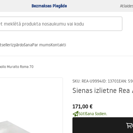
Bezmaksas Piegāde
Atlaide
tseller
Izpārdošana
Par mums
Kontakti
Apollo Muralto Roma 70
SKU
:
REA-U9994
ID
:
13701
EAN
:
59
Sienas izlietne Rea
171,00 €
Sūtīšana šodien.