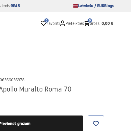
REA5
Latviešu / EUR
Blogs
s kods:
0
0
0,00 €
Favorīti
Pieteikties
Grozs
:
06366036378
 Apollo Muralto Roma 70
Pievienot grozam