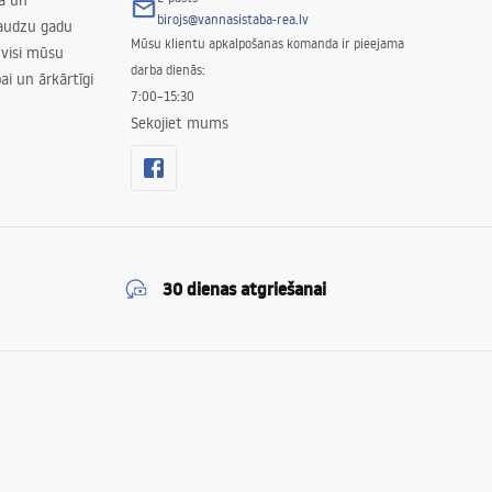
nā un
birojs@vannasistaba-rea.lv
daudzu gadu
Mūsu klientu apkalpošanas komanda ir pieejama
 visi mūsu
darba dienās:
ai un ārkārtīgi
7:00–15:30
Sekojiet mums
30 dienas atgriešanai