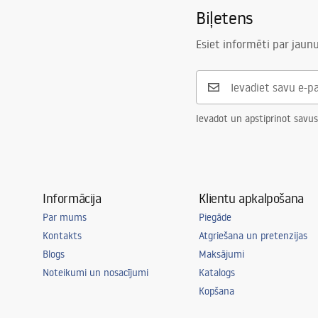
Biļetens
Augstums
200
mm
Manual
Forma
Taisnstūra
Instrukcja_monta__u_Umywalki_i_
Esiet informēti par jau
p____ki_APOLLO.pdf
Pieskarieties atverei
Jā
Pārplūdes caurums
Nē
Ievadot un apstiprinot savus
Informācija
Klientu apkalpošana
Par mums
Piegāde
Kontakts
Atgriešana un pretenzijas
Blogs
Maksājumi
Noteikumi un nosacījumi
Katalogs
Kopšana