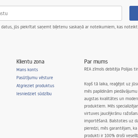
 datus, jūs piekrītat saņemt biļetenu saskaņā ar noteikumiem, kas noteikt
Klientu zona
Par mums
REA zīmols debitēja Polijas t
Mans konts
Pasūtījumu vēsture
Kopš tā laika, reaģējot uz jū
Atgrieziet produktus
mēs papildinām piedāvājumu 
Iesniedziet sūdzību
augstas kvalitātes un mode
produktiem. Mēs specializēj
virtuves jaucējkrānu ražoša
importēšanā. Balstoties uz 
pieredzi, mēs garantējam, ka
produkti ir 100% droši veselīb