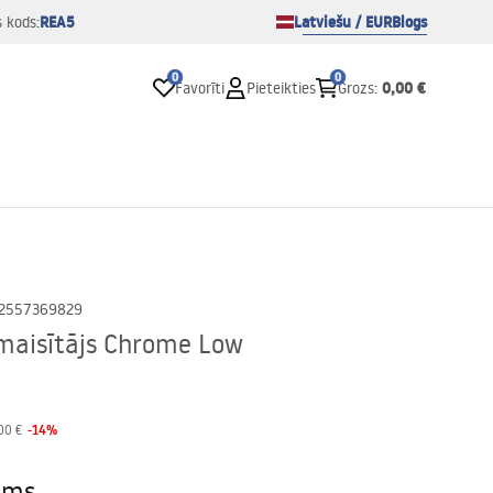
REA5
Latviešu / EUR
Blogs
s kods:
0
0
0,00 €
Favorīti
Pieteikties
Grozs
:
2557369829
 maisītājs Chrome Low
-
14
%
00 €
ams