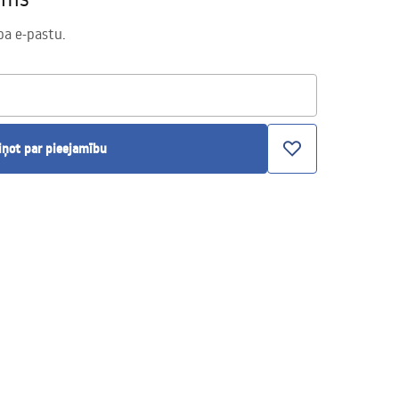
pa e-pastu.
iņot par pieejamību