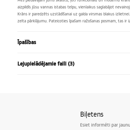
Mēs piedāvājam jums skaistu, ļoti funkcionālu un modernu krānu. T
aizpildīs jūsu vannas istabas telpu, vienlaikus saglabājot nevain
Krāns ir paredzēts uzstādīšanai uz galda virsmas blakus izlietnei.
zelta pārklājumu. Pateicoties īpašam ražošanas posmam, tas ir iz
Īpašības
Jaucējkrāna tips
izlietne
Lejupielādējamie faili (3)
Uzstādīšanas veids
Uzstādāma 
Krāsa
Hroms
Garantijas noteikumi
Izteces veids
Fiksēta
Montā
Warranty_Terms_and_Conditions_
faucet
Materiāls
Misiņš
Faucets_-_5.pdf
Izsmidzinātāja sasniedzamība
125
mm
Biļetens
Augstums
180
mm
Drošības informācija
Pārklājuma tehnoloģija
Chrome plat
Safety_Information_Faucets.pdf
Esiet informēti par jau