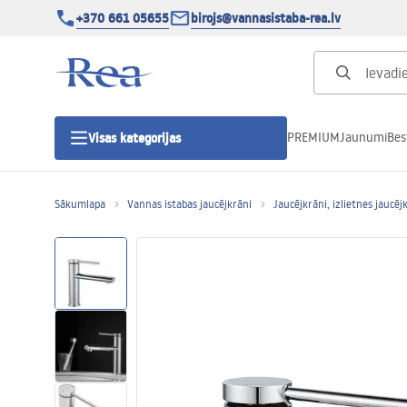
+370 661 05655
birojs@vannasistaba-rea.lv
PREMIUM
Jaunumi
Bes
Visas kategorijas
Sākumlapa
Vannas istabas jaucējkrāni
Jaucējkrāni, izlietnes jaucēj
Dušas kabīnes
Dušas durvis
Vannas istabas dušas paliktņi
Lineāras dušas notekas