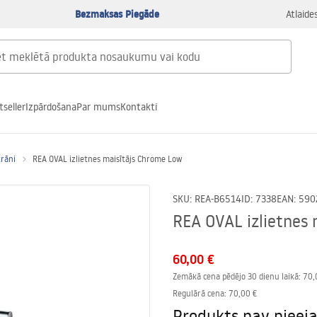
Bezmaksas Piegāde
Atlaide
tseller
Izpārdošana
Par mums
Kontakti
krāni
REA OVAL izlietnes maisītājs Chrome Low
SKU
:
REA-B6514
ID
:
7338
EAN
:
590
REA OVAL izlietnes
60,00 €
Zemākā cena pēdējo 30 dienu laikā:
70,
Regulārā cena
:
70,00 €
Produkts nav pieej