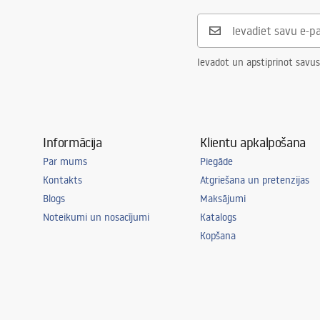
Savienojuma diametrs
3/8 collas
Garantija
5 gadi
Ievadot un apstiprinot savus
Informācija
Klientu apkalpošana
Par mums
Piegāde
Kontakts
Atgriešana un pretenzijas
Blogs
Maksājumi
Noteikumi un nosacījumi
Katalogs
Kopšana