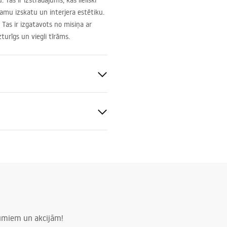
as ir izstrādājums, kas lieliski
ojamu izskatu un interjera estētiku.
 Tas ir izgatavots no misiņa ar
turīgs un viegli tīrāms.
uz virsmas
žas instrukcija
.pdf
ing
numiem un akcijām!