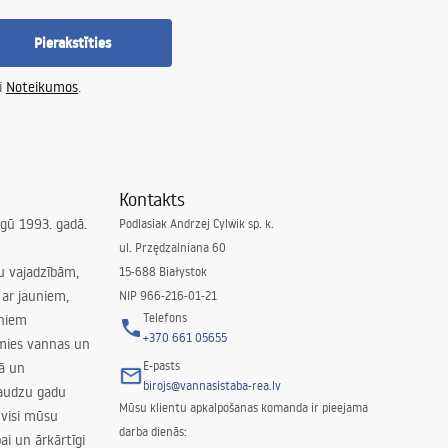
Pierakstīties
i
Noteikumos
.
Kontakts
irgū 1993. gadā.
Podlasiak Andrzej Cylwik sp. k.
ul. Przędzalniana 60
su vajadzībām,
15-688 Białystok
ar jauniem,
NIP 966-216-01-21
Telefons
rniem
+370 661 05655
amies vannas un
E-pasts
nā un
birojs@vannasistaba-rea.lv
daudzu gadu
Mūsu klientu apkalpošanas komanda ir pieejama
 visi mūsu
darba dienās:
ai un ārkārtīgi