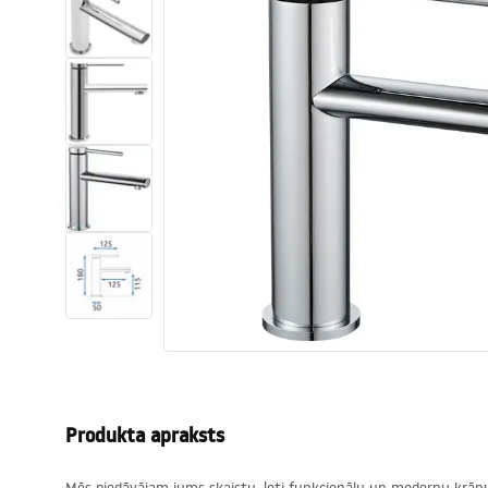
Tualetes
Izlietnes
Vannas un ekrāni
Vannas istabas jaucējkrāni
Vannas istabas dušas
Virtuve
Vannas istabas piederumi
Produkta apraksts