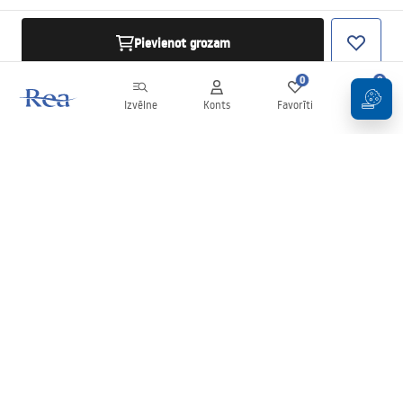
Pievienot grozam
0
0
Izvēlne
Konts
Favorīti
Grozs
Biļetens
Esiet informēti par jaunumiem un akcijām!
Pierakstīties
Ievadot un apstiprinot savus datus, jūs piekrītat saņemt biļetenu
saskaņā ar noteikumiem, kas noteikti
Noteikumos
.