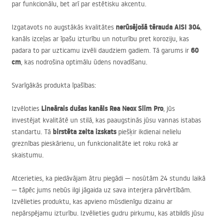
par funkcionālu, bet arī par estētisku akcentu.
nerūsējošā tērauda
AISI
304
Izgatavots no augstākās kvalitātes
,
kanāls izceļas ar īpašu izturību un noturību pret koroziju, kas
60
padara to par uzticamu izvēli daudziem gadiem. Tā garums ir
cm
, kas nodrošina optimālu ūdens novadīšanu.
Svarīgākās produkta īpašības:
Lineārais dušas kanāls Rea Neox Slim Pro
Izvēloties
, jūs
investējat kvalitātē un stilā, kas paaugstinās jūsu vannas istabas
birstēta zelta izskats
standartu. Tā
piešķir ikdienai nelielu
greznības pieskārienu, un funkcionalitāte iet roku rokā ar
skaistumu.
Atcerieties, ka piedāvājam ātru piegādi —
nosūtām 24 stundu laikā
— tāpēc jums nebūs ilgi jāgaida uz sava interjera pārvērtībām.
Izvēlieties produktu, kas apvieno mūsdienīgu dizainu ar
nepārspējamu izturību. Izvēlieties gudru pirkumu, kas atbildīs jūsu