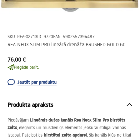
SKU
:
REA-G2713
ID
:
9720
EAN
:
5902557394487
REA NEOX SLIM PRO lineārā drenāža BRUSHED GOLD 60
76,00 €
Piegāde parīt.
Jautāt par produktu
Produkta apraksts
Lineārais dušas kanāls Rea Neox Slim Pro birstēts
Piedāvājam
zelts
, elegants un mūsdienīgs elements jebkurai stilīgai vannas
birstētai zelta apdarei
istabai. Pateicoties
, šis kanāls kļūs ne tikai