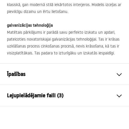
klasiskā, gan modernā stilā iekārtotos interjeros. Modelis izceļas ar
pievilcīgu dizainu un ērtu lietošanu.
galvanizācijas tehnoloģija
Matētais pārklājums ir parādā savu perfekto izskatu un apdari,
pateicoties novatoriskajai galvanizācijas tehnoloģijai. Tas ir krāsas
uzklāšanas process cinkošanas procesā, nevis krāsošana, kā tas ir
visizplatītākais. Tas padara to izturīgāku un izskatās iespaidīgi.
Īpašības
Jaucējkrāna tips
izlietne
Lejupielādējamie faili (3)
Uzstādīšanas veids
Uzstādāma uz virsmas
Krāsa
Melns
Garantijas noteikumi
Izteces veids
Fiksēta
Warranty_Terms_and_Conditions_Faucets_-_5.pdf
Materiāls
Misiņš