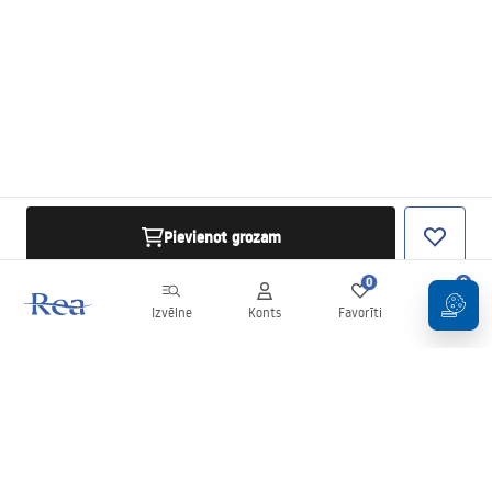
Pievienot grozam
0
0
Izvēlne
Konts
Favorīti
Grozs
Biļetens
Esiet informēti par jaunumiem un akcijām!