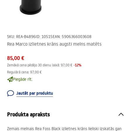
SKU
:
REA-B4896
ID
:
10515
EAN
:
5906366003608
Rea Marco izlietnes krāns augsti melns matēts
85,00 €
-
12
%
Zemākā cena pēdējo 30 dienu laikā:
97,00 €
Regulārā cena
:
97,00 €
Piegāde rīt.
Jautāt par produktu
Produkta apraksts
Zemais melnais Rea Foss Black izlietnes krāns lieliski izskatās gan