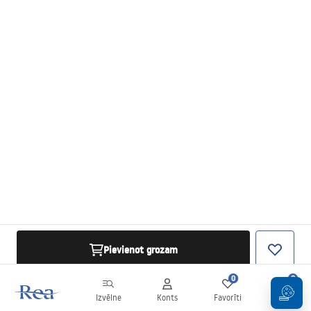
Pievienot grozam
0
0
Izvēlne
Konts
Favorīti
Grozs