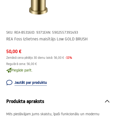
SKU
:
REA-B5316
ID
:
9371
EAN
:
5902557391493
REA Foss Izlietnes maisītājs Low GOLD BRUSH
50,00 €
-
11
%
Zemākā cena pēdējo 30 dienu laikā:
56,00 €
Regulārā cena
:
56,00 €
Piegāde parīt.
Jautāt par produktu
Produkta apraksts
Mēs piedāvājam jums skaistu, īpaši funkcionālu un modernu