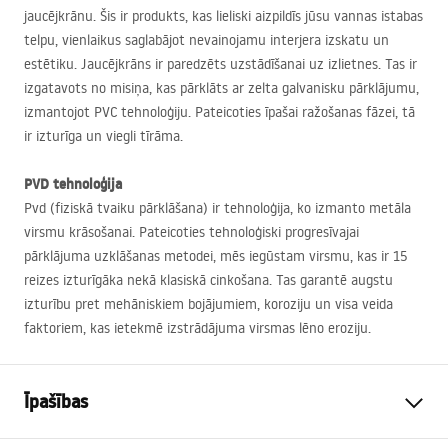
jaucējkrānu. Šis ir produkts, kas lieliski aizpildīs jūsu vannas istabas
telpu, vienlaikus saglabājot nevainojamu interjera izskatu un
estētiku. Jaucējkrāns ir paredzēts uzstādīšanai uz izlietnes. Tas ir
izgatavots no misiņa, kas pārklāts ar zelta galvanisku pārklājumu,
izmantojot
PVC
tehnoloģiju. Pateicoties īpašai ražošanas fāzei, tā
ir izturīga un viegli tīrāma.
PVD
tehnoloģija
Pvd (fiziskā tvaiku pārklāšana) ir tehnoloģija, ko izmanto metāla
virsmu krāsošanai. Pateicoties tehnoloģiski progresīvajai
pārklājuma uzklāšanas metodei, mēs iegūstam virsmu, kas ir 15
reizes izturīgāka nekā klasiskā cinkošana. Tas garantē augstu
izturību pret mehāniskiem bojājumiem, koroziju un visa veida
faktoriem, kas ietekmē izstrādājuma virsmas lēno eroziju.
Īpašības