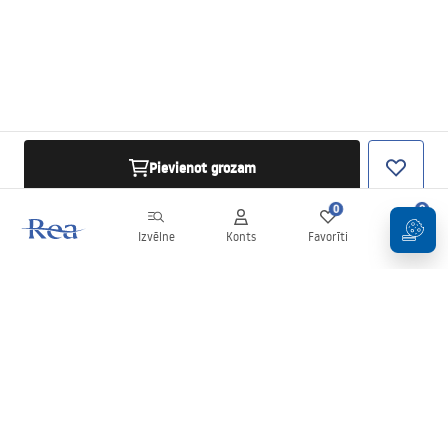
Pievienot grozam
0
0
Izvēlne
Konts
Favorīti
Grozs
Biļetens
Esiet informēti par jaunumiem un akcijām!