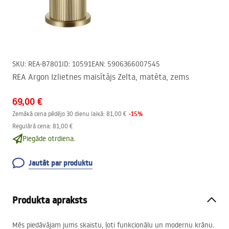
SKU
:
REA-B7801
ID
:
10591
EAN
:
5906366007545
REA Argon Izlietnes maisītājs Zelta, matēta, zems
69,00 €
-
15
%
Zemākā cena pēdējo 30 dienu laikā:
81,00 €
Regulārā cena
:
81,00 €
Piegāde otrdiena.
Jautāt par produktu
Produkta apraksts
Mēs piedāvājam jums skaistu, ļoti funkcionālu un modernu krānu.