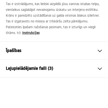
Tas ir izstrādājums, kas lieliski aizpildīs jūsu vannas istabas telpu,
vienlaikus saglabājot nevainojamu izskatu un interjera estētiku.
Krāns ir paredzēts uzstādīšanai uz galda virsmas blakus izlietnei.
Tas ir izgatavots no misiņa ar trīskāršu zelta pārklājumu.
Pateicoties īpašam ražošanas posmam, tas ir izturīgs un viegli
Instrukcijas
tīrāms. h3.
Īpašības
Jaucējkrāna tips
izlietne
Lejupielādējamie faili (3)
Uzstādīšanas veids
Uzstādāma uz virsmas
Krāsa
Matēts zelts
Garantijas noteikumi
Izteces veids
Fiksēta
Warranty_Terms_and_Conditions_Faucets_-_5.pdf
Materiāls
Misiņš
Izsmidzinātāja sasniedzamība
110
mm
Montāžas instrukcija