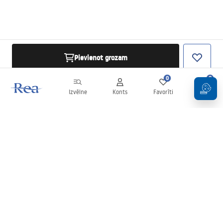
Pievienot grozam
0
0
Izvēlne
Konts
Favorīti
Grozs
Biļetens
Esiet informēti par jaunumiem un akcijām!
Pierakstīties