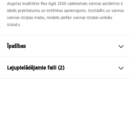
Augstas kvalitātes Rea Agat 2100 saliekamais vannas aizslietnis ir
ideāls praktiskuma un estētikas apvienojums. Uzstādīts uz vannas
vannas istabas malas, modelis piešķir vannas istabai unikālu
izskatu.
Īpašības
Tips
Pārvietojams
Lejupielādējamie faili (2)
Materiāls
Alumīnijs , Rūdīts stikls
Krāsa
Matēts zelts
Model 3D STP
Platums
1000
mm
Agat_1200X1400_CHROME___3_-21___.stp
Augstums
1400
mm
Stikla biezums
5
mm
Garantijas noteikumi
Stikla krāsa
Caurspīdīgs
Warranty_Terms_and_Conditions_-
Segmentu skaits
2-vērtņu
_Shower_Doors__Enclosures__Panels__Bath_Screens_-