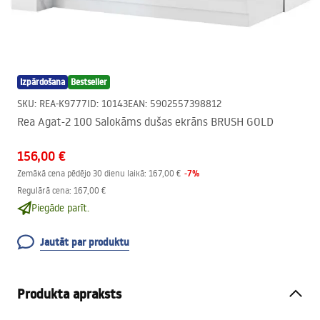
Izpārdošana
Bestseller
SKU
:
REA-K9777
ID
:
10143
EAN
:
5902557398812
Rea Agat-2 100 Salokāms dušas ekrāns BRUSH GOLD
156,00 €
-
7
%
Zemākā cena pēdējo 30 dienu laikā:
167,00 €
Regulārā cena
:
167,00 €
Piegāde parīt.
Jautāt par produktu
Produkta apraksts